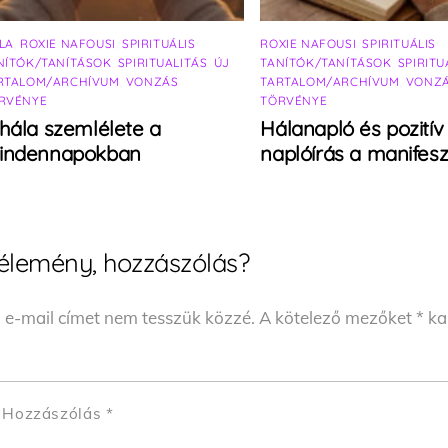
LA
,
ROXIE NAFOUSI
,
SPIRITUÁLIS
ROXIE NAFOUSI
,
SPIRITUÁLIS
NÍTÓK/TANÍTÁSOK
,
SPIRITUALITÁS
,
ÚJ
TANÍTÓK/TANÍTÁSOK
,
SPIRITU
RTALOM/ARCHÍVUM
,
VONZÁS
TARTALOM/ARCHÍVUM
,
VONZ
RVÉNYE
TÖRVÉNYE
hála szemlélete a
Hálanapló és pozitív
indennapokban
naplóírás a manifesz
élemény, hozzászólás?
 e-mail címet nem tesszük közzé.
A kötelező mezőket
*
kar
Hozzászólás
*