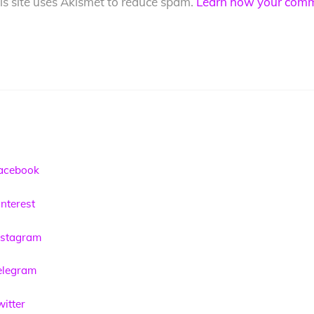
is site uses Akismet to reduce spam.
Learn how your comme
acebook
nterest
nstagram
elegram
itter