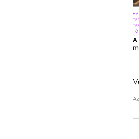
HÁ
TA
TA
TÖ
A 
m
V
Az