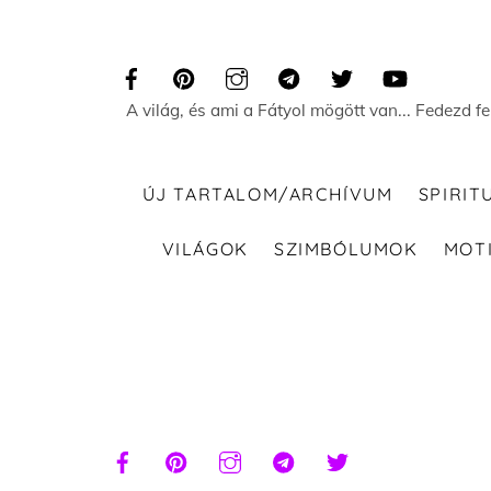
Skip
to
content
A világ, és ami a Fátyol mögött van... Fedezd f
ÚJ TARTALOM/ARCHÍVUM
SPIRIT
VILÁGOK
SZIMBÓLUMOK
MOT