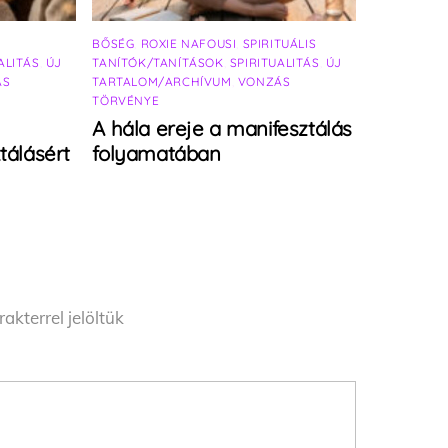
BŐSÉG
,
ROXIE NAFOUSI
,
SPIRITUÁLIS
ALITÁS
,
ÚJ
TANÍTÓK/TANÍTÁSOK
,
SPIRITUALITÁS
,
ÚJ
ÁS
TARTALOM/ARCHÍVUM
,
VONZÁS
TÖRVÉNYE
A hála ereje a manifesztálás
tálásért
folyamatában
akterrel jelöltük