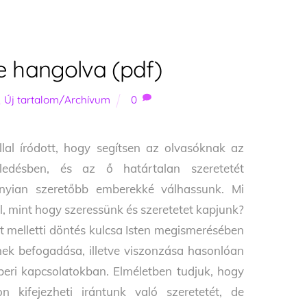
 hangolva (pdf)
,
Új tartalom/Archívum
0
lal íródott, hogy segítsen az olvasóknak az
ledésben, és az ő határtalan szeretetét
yian szeretőbb emberekké válhassunk. Mi
, mint hogy szeressünk és szeretetet kapjunk?
t melletti döntés kulcsa Isten megismerésében
tének befogadása, illetve viszonzása hasonlóan
beri kapcsolatokban. Elméletben tudjuk, hogy
n kifejezheti irántunk való szeretetét, de