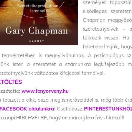
személyes tapaszta
elsődleges szeretet
Chapman meggyőződés
szeretetnyelvek – 
tükrözik vissza. Ha
feltételezhetjük, hog
 természetében is megnyilvánulnak. A pszichológus s
lünk Isten a szeretetét a számunkra legkifejezőbb 
eretetnyelvünk változatos kifejezési formáival.
ETÖLTÉS
zzétette:
www.fenyorveny.hu
 tetszett a cikk, oszd meg ismerőseiddel is, még több érd
FACEBOOK oldalunkra
! Csatlakozz
PINTERESTÜNKHÖ
l a napi
HÍRLEVÉLRE
, hogy ne maradj le a friss hírekről!