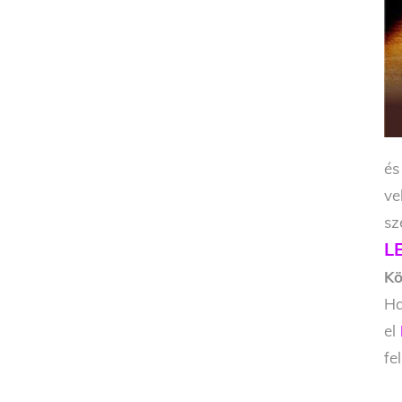
és
ve
sz
L
Kö
Ha
el
fe