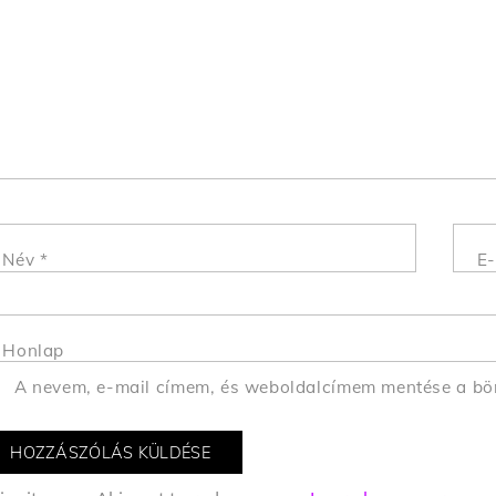
Név
*
E-
Honlap
A nevem, e-mail címem, és weboldalcímem mentése a b