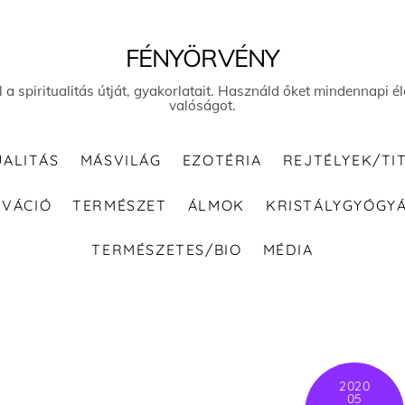
FÉNYÖRVÉNY
el a spiritualitás útját, gyakorlatait. Használd őket mindennapi
valóságot.
UALITÁS
MÁSVILÁG
EZOTÉRIA
REJTÉLYEK/TI
IVÁCIÓ
TERMÉSZET
ÁLMOK
KRISTÁLYGYÓGY
TERMÉSZETES/BIO
MÉDIA
2020
05