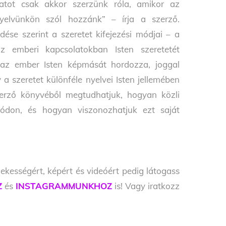
latot csak akkor szerzünk róla, amikor az
nyelvünkön szól hozzánk” – írja a szerző.
e szerint a szeretet kifejezési módjai – a
az emberi kapcsolatokban Isten szeretetét
 az ember Isten képmását hordozza, joggal
y a szeretet különféle nyelvei Isten jellemében
zerző könyvéből megtudhatjuk, hogyan közli
módon, és hogyan viszonozhatjuk ezt saját
ekességért, képért és videóért pedig látogass
Z
és
INSTAGRAMMUNKHOZ
is! Vagy iratkozz