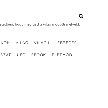
Search
 életedben, hogy meglásd a világ mögötti mélyebb
TKOK
VILÁG
VILÁG II.
ÉBREDÉS
ÁSZAT
UFO
EBOOK
ÉLETMÓD