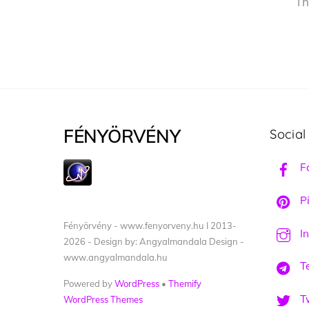
Th
FÉNYÖRVÉNY
Social
F
Pi
Fényörvény - www.fenyorveny.hu I 2013-
I
2026 - Design by: Angyalmandala Design -
www.angyalmandala.hu
T
Powered by
WordPress
•
Themify
Tw
WordPress Themes