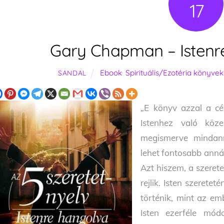
17
Gary Chapman – Istenre
Ebook
,
Spirituális/Ezotéria könyvek
SANDAL
„E könyv azzal a cél
Istenhez való köze
megismerve mindann
lehet fontosabb annál
Azt hiszem, a szerete
rejlik. Isten szerete
történik, mint az em
Isten ezerféle módo