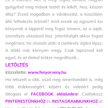
gyógyítsd meg mások testét és lelkét. Nos, készen
állsz? Érzed magadban a várakozást, a küszöbön
álló felfedezés örömét? Amit ennek az egyszerű kis
könyvnek a lapjairól meg fogsz ismerni, az a saját,
személyes utazásod lesz. Jelentőségét akkor fogod
megérteni, ha olvasás után a cselekvés útjára lépsz.
A többi már könnyen megy. Csak lapoznod kell
egyet, és az életed örökre megváltozik…
LETÖLTÉS
Közzétette:
www.fenyorveny.hu
Ha tetszett a cikk, oszd meg ismerőseiddel is, még
több érdekességért, képért és videóért pedig
látogass el
FACEBOOK oldalunkra
! Csatlakozz
PINTERESTÜNKHÖZ
és
INSTAGRAMMUNKHOZ
is!