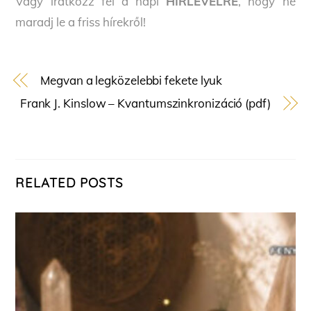
Vagy iratkozz fel a napi
HÍRLEVÉLRE
, hogy ne
maradj le a friss hírekről!
Megvan a legközelebbi fekete lyuk
Frank J. Kinslow – Kvantumszinkronizáció (pdf)
RELATED POSTS