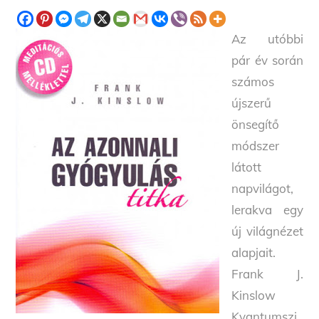
Az utóbbi
pár év során
számos
újszerű
önsegítő
módszer
látott
napvilágot,
lerakva egy
új világnézet
alapjait.
Frank J.
Kinslow
Kvantumszi