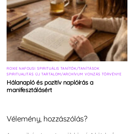
ROXIE NAFOUSI
,
SPIRITUÁLIS TANÍTÓK/TANÍTÁSOK
,
SPIRITUALITÁS
,
ÚJ TARTALOM/ARCHÍVUM
,
VONZÁS TÖRVÉNYE
Hálanapló és pozitív naplóírás a
manifesztálásért
Vélemény, hozzászólás?