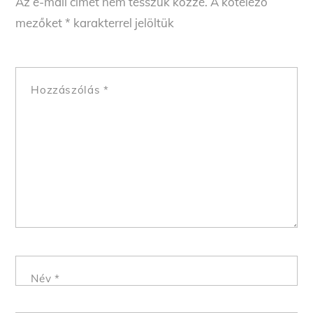
Az e-mail címet nem tesszük közzé.
A kötelező
mezőket
*
karakterrel jelöltük
Hozzászólás
*
Név
*