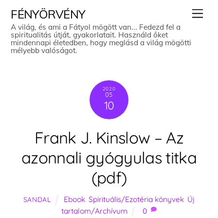
Skip
Men
FÉNYÖRVÉNY
to
A világ, és ami a Fátyol mögött van... Fedezd fel a
spiritualitás útját, gyakorlatait. Használd őket
content
mindennapi életedben, hogy meglásd a világ mögötti
mélyebb valóságot.
2020
05
10
Frank J. Kinslow – Az
azonnali gyógyulas titka
(pdf)
Ebook
,
Spirituális/Ezotéria könyvek
,
Új
SANDAL
tartalom/Archívum
0