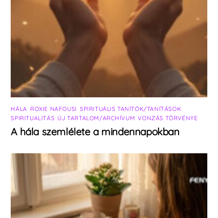
HÁLA
,
ROXIE NAFOUSI
,
SPIRITUÁLIS TANÍTÓK/TANÍTÁSOK
,
SPIRITUALITÁS
,
ÚJ TARTALOM/ARCHÍVUM
,
VONZÁS TÖRVÉNYE
A hála szemlélete a mindennapokban