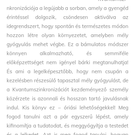
nkronizációja a legújabb a sorban, amely a gyengéd
érintéssel dolgozik, csöndesen aktiválva az
idegrendszert, hogy spontán és természetes módon
hozzon létre olyan környezetet, amelyben mély
gyógyulás mehet végbe. Ez a bámulatos módszer
könnyen alkalmazható, és semmiféle
előképzettséget nem igényel bárki megtanulhatja!
És ami a legelképesztőbb, hogy nem csupán a
kezelésben részesülő tapasztal mély gyógyulást, de
a Kvantumszinkronizációt kezdeményező személy
közérzete is azonnali és hosszan tartó javulásnak
indul. Kis könyv ez – óriási lehetőségekkel! Meg
fogod tanulni azt a pár egyszerű lépést, amely
kifinomítja a tudatodat, és meggyógyítja a testedet
és a lelkedet. Azt is meg fogod tanulni, hogyan