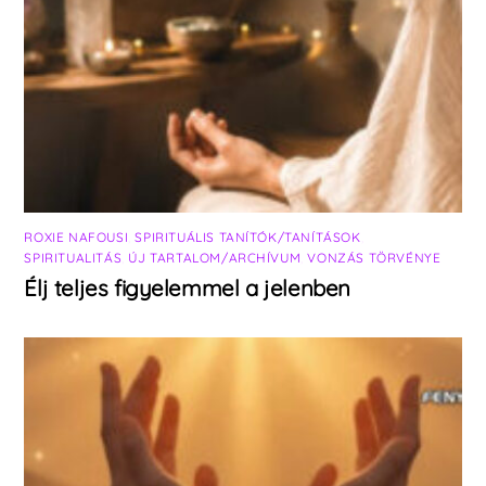
ROXIE NAFOUSI
,
SPIRITUÁLIS TANÍTÓK/TANÍTÁSOK
,
SPIRITUALITÁS
,
ÚJ TARTALOM/ARCHÍVUM
,
VONZÁS TÖRVÉNYE
Élj teljes figyelemmel a jelenben