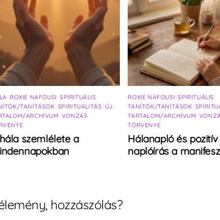
LA
,
ROXIE NAFOUSI
,
SPIRITUÁLIS
ROXIE NAFOUSI
,
SPIRITUÁLIS
NÍTÓK/TANÍTÁSOK
,
SPIRITUALITÁS
,
ÚJ
TANÍTÓK/TANÍTÁSOK
,
SPIRITU
RTALOM/ARCHÍVUM
,
VONZÁS
TARTALOM/ARCHÍVUM
,
VONZ
RVÉNYE
TÖRVÉNYE
hála szemlélete a
Hálanapló és pozitív
indennapokban
naplóírás a manifesz
élemény, hozzászólás?