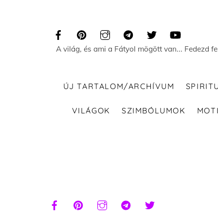
Skip
to
content
A világ, és ami a Fátyol mögött van... Fedezd f
ÚJ TARTALOM/ARCHÍVUM
SPIRIT
VILÁGOK
SZIMBÓLUMOK
MOT