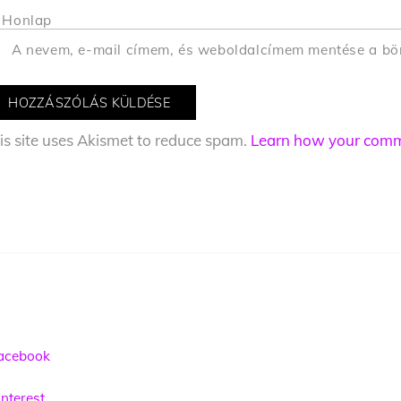
Honlap
A nevem, e-mail címem, és weboldalcímem mentése a b
is site uses Akismet to reduce spam.
Learn how your comme
acebook
nterest