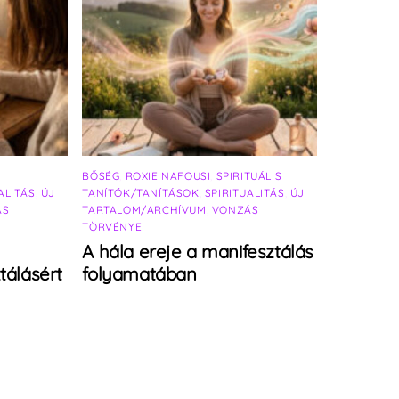
BŐSÉG
,
ROXIE NAFOUSI
,
SPIRITUÁLIS
ALITÁS
,
ÚJ
TANÍTÓK/TANÍTÁSOK
,
SPIRITUALITÁS
,
ÚJ
ÁS
TARTALOM/ARCHÍVUM
,
VONZÁS
TÖRVÉNYE
A hála ereje a manifesztálás
tálásért
folyamatában