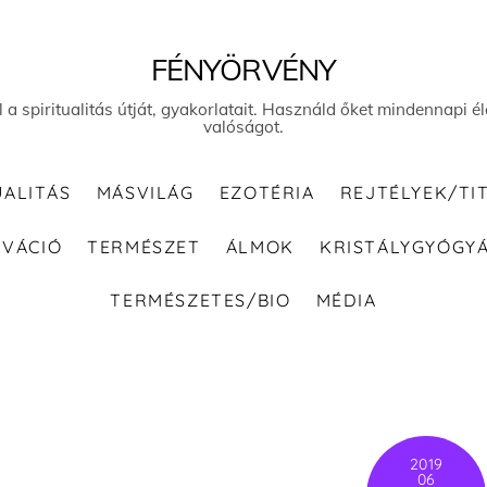
FÉNYÖRVÉNY
el a spiritualitás útját, gyakorlatait. Használd őket mindennapi
valóságot.
UALITÁS
MÁSVILÁG
EZOTÉRIA
REJTÉLYEK/TI
IVÁCIÓ
TERMÉSZET
ÁLMOK
KRISTÁLYGYÓGY
TERMÉSZETES/BIO
MÉDIA
2019
06