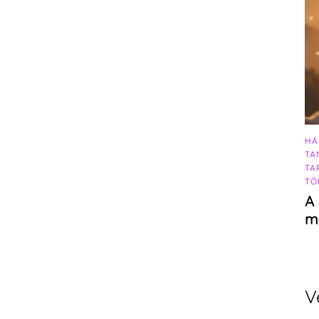
HÁ
TA
TA
TÖ
A 
m
V