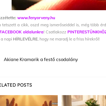
zzétette:
www.fenyorveny.hu
 tetszett a cikk, oszd meg ismerőseiddel is, még több érd
FACEBOOK oldalunkra
! Csatlakozz
PINTERESTÜNKHÖ
l a napi
HÍRLEVÉLRE
, hogy ne maradj le a friss hírekről!
Akiane Kramarik a festő csodalány
ELATED POSTS