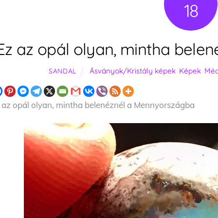
18
Ez az opál olyan, mintha bele
Ásványok/Kristály képek
,
Képek
,
Méd
SANDAL
 az opál olyan, mintha belenéznél a Mennyországba