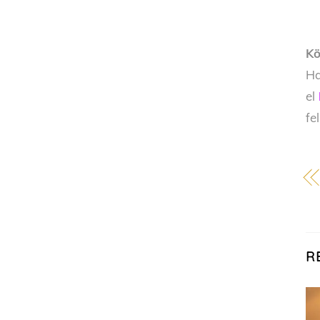
Kö
Ha
el
fe
R