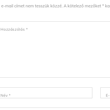
 e-mail címet nem tesszük közzé.
A kötelező mezőket
*
kar
Hozzászólás
*
Név
*
E-