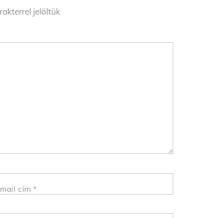
akterrel jelöltük
mail cím
*