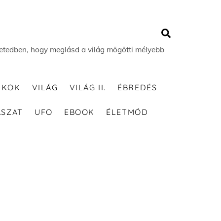
Search
 életedben, hogy meglásd a világ mögötti mélyebb
TKOK
VILÁG
VILÁG II.
ÉBREDÉS
ÁSZAT
UFO
EBOOK
ÉLETMÓD