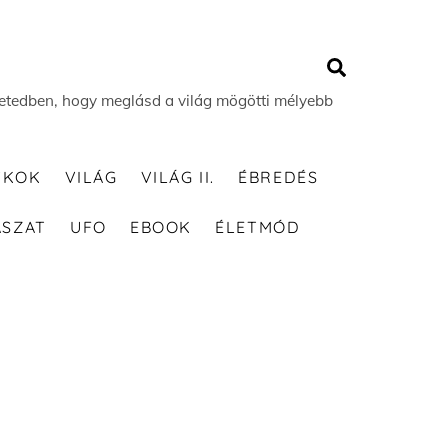
Search
 életedben, hogy meglásd a világ mögötti mélyebb
TKOK
VILÁG
VILÁG II.
ÉBREDÉS
ÁSZAT
UFO
EBOOK
ÉLETMÓD