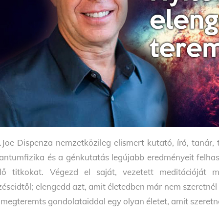
.Joe Dispenza nemzetközileg elismert kutató, író, tanár
antumfizika és a génkutatás legújabb eredményeit felha
jlő titkokat. Végezd el saját, vezetett meditációjá
zéseidtől; elengedd azt, amit életedben már nem szeretnél l
 megteremts gondolataiddal egy olyan életet, amit szeretn