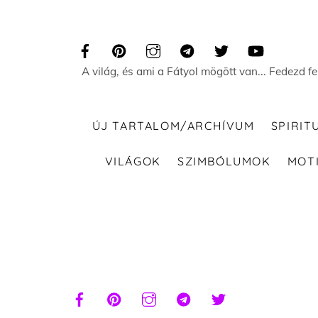
Skip
to
content
A világ, és ami a Fátyol mögött van... Fedezd f
ÚJ TARTALOM/ARCHÍVUM
SPIRIT
VILÁGOK
SZIMBÓLUMOK
MOT