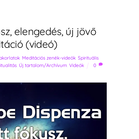
sz, elengedés, új jövő
áció (videó)
akorlatok
,
Meditációs zenék-videók
,
Spirituális
itualitás
,
Új tartalom/Archívum
,
Videók
0