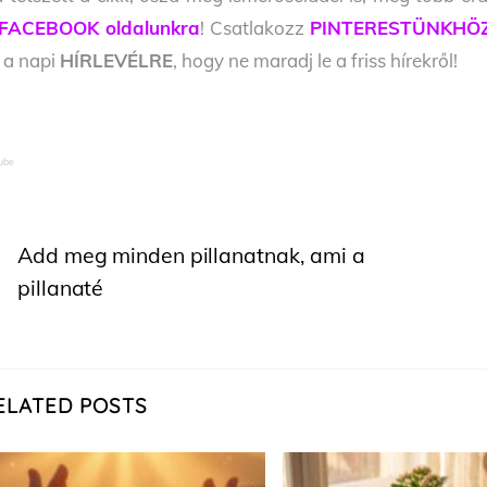
FACEBOOK oldalunkra
! Csatlakozz
PINTERESTÜNKHÖ
l a napi
HÍRLEVÉLRE
, hogy ne maradj le a friss hírekről!
ube
Add meg minden pillanatnak, ami a
pillanaté
ELATED POSTS