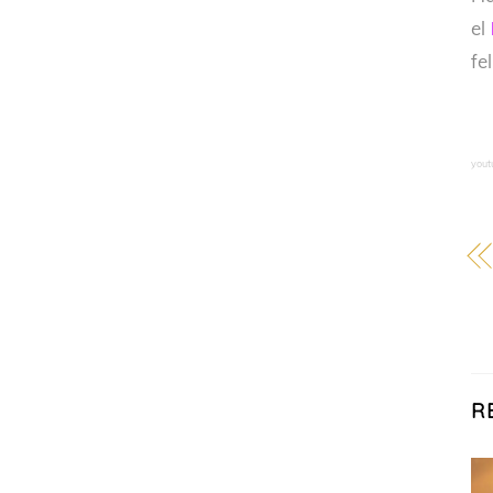
el
fe
yout
R