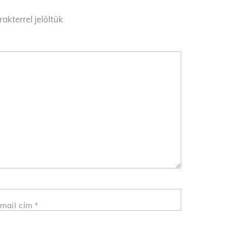
akterrel jelöltük
mail cím
*