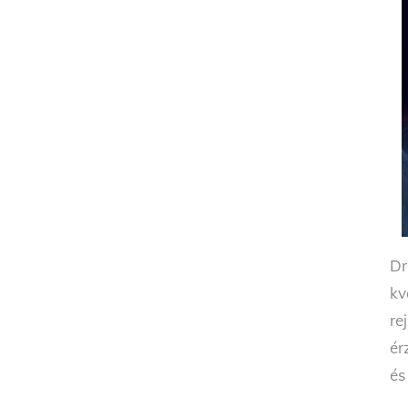
Dr
kv
re
ér
és