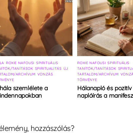
LA
,
ROXIE NAFOUSI
,
SPIRITUÁLIS
ROXIE NAFOUSI
,
SPIRITUÁLIS
NÍTÓK/TANÍTÁSOK
,
SPIRITUALITÁS
,
ÚJ
TANÍTÓK/TANÍTÁSOK
,
SPIRITU
RTALOM/ARCHÍVUM
,
VONZÁS
TARTALOM/ARCHÍVUM
,
VONZ
RVÉNYE
TÖRVÉNYE
hála szemlélete a
Hálanapló és pozitív
indennapokban
naplóírás a manifesz
élemény, hozzászólás?