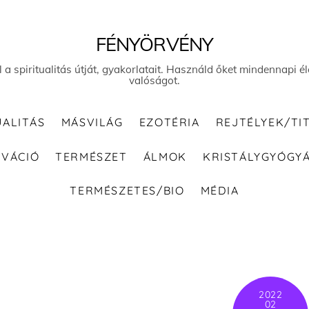
FÉNYÖRVÉNY
el a spiritualitás útját, gyakorlatait. Használd őket mindennapi
valóságot.
UALITÁS
MÁSVILÁG
EZOTÉRIA
REJTÉLYEK/TI
IVÁCIÓ
TERMÉSZET
ÁLMOK
KRISTÁLYGYÓGY
TERMÉSZETES/BIO
MÉDIA
2022
02