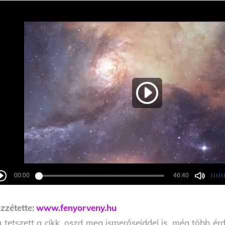
zzétette:
www.fenyorveny.hu
 tetszett a cikk, oszd meg ismerőseiddel is, még több érd