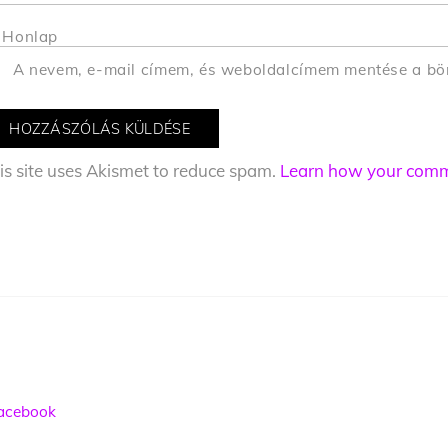
Honlap
A nevem, e-mail címem, és weboldalcímem mentése a b
is site uses Akismet to reduce spam.
Learn how your comme
acebook