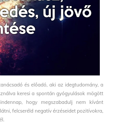
, tanácsadó és előadó, aki az idegtudomány, a
sználva keresi a spontán gyógyulások mögött
t mindennap, hogy megszabadulj nem kívánt
átni, felcseréld negatív érzéseidet pozitívokra,
él.