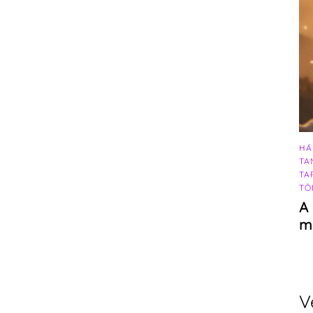
HÁ
TA
TA
TÖ
A 
m
V