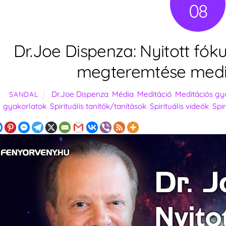
08
Dr.Joe Dispenza: Nyitott fóku
megteremtése medit
Dr.Joe Dispenza
,
Média
,
Meditáció
,
Meditációs gy
SANDAL
gyakorlatok
,
Spirituális tanítók/tanítások
,
Spirituális videók
,
Spir