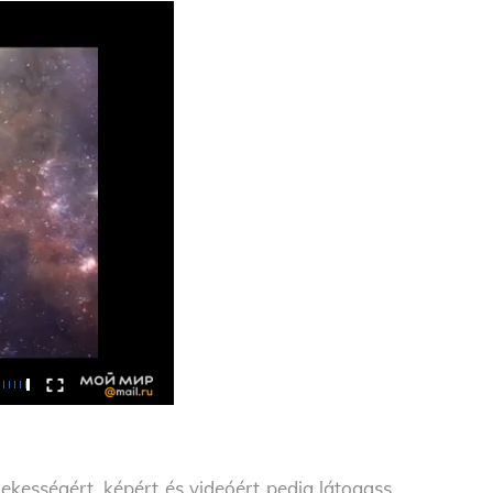
ekességért, képért és videóért pedig látogass