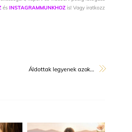
Z
és
INSTAGRAMMUNKHOZ
is! Vagy iratkozz
Áldottak legyenek azok…