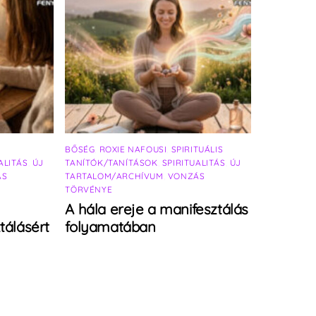
BŐSÉG
,
ROXIE NAFOUSI
,
SPIRITUÁLIS
ALITÁS
,
ÚJ
TANÍTÓK/TANÍTÁSOK
,
SPIRITUALITÁS
,
ÚJ
ÁS
TARTALOM/ARCHÍVUM
,
VONZÁS
TÖRVÉNYE
A hála ereje a manifesztálás
tálásért
folyamatában