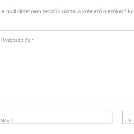
 e-mail címet nem tesszük közzé.
A kötelező mezőket
*
kar
Hozzászólás
*
Név
*
E-