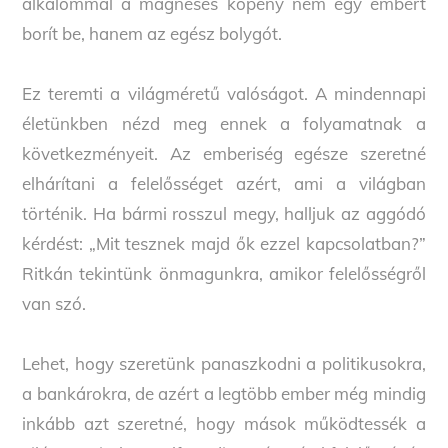
alkalommal a mágneses köpeny nem egy embert
borít be, hanem az egész bolygót.
Ez teremti a világméretű valóságot. A mindennapi
életünkben nézd meg ennek a folyamatnak a
következményeit. Az emberiség egésze szeretné
elhárítani a felelősséget azért, ami a világban
történik. Ha bármi rosszul megy, halljuk az aggódó
kérdést: „Mit tesznek majd ők ezzel kapcsolatban?”
Ritkán tekintünk önmagunkra, amikor felelősségről
van szó.
Lehet, hogy szeretünk panaszkodni a politikusokra,
a bankárokra, de azért a legtöbb ember még mindig
inkább azt szeretné, hogy mások működtessék a