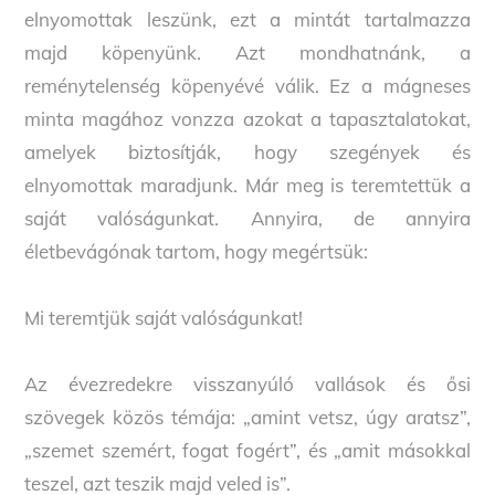
elnyomottak leszünk, ezt a mintát tartalmazza
majd köpenyünk. Azt mondhatnánk, a
reménytelenség köpenyévé válik. Ez a mágneses
minta magához vonzza azokat a tapasztalatokat,
amelyek biztosítják, hogy szegények és
elnyomottak maradjunk. Már meg is teremtettük a
saját valóságunkat. Annyira, de annyira
életbevágónak tartom, hogy megértsük:
Mi teremtjük saját valóságunkat!
Az évezredekre visszanyúló vallások és ősi
szövegek közös témája: „amint vetsz, úgy aratsz”,
„szemet szemért, fogat fogért”, és „amit másokkal
teszel, azt teszik majd veled is”.