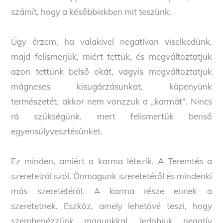
számít, hogy a későbbiekben mit teszünk.
Úgy érzem, ha valakivel negatívan viselkedünk,
majd felismerjük, miért tettük, és megváltoztatjuk
azon tettünk belső okát, vagyis megváltoztatjuk
mágneses kisugárzásunkat, köpenyünk
természetét, akkor nem vonzzuk a „karmát”. Nincs
rá szükségünk, mert felismertük benső
egyensúlyvesztésünket.
Ez minden, amiért a karma létezik. A Teremtés a
szeretetről szól. Önmagunk szeretetéről és mindenki
más szeretetéről. A karma része ennek a
szeretetnek. Eszköz, amely lehetővé teszi, hogy
szembenézzünk magunkkal, ledobjuk negatív