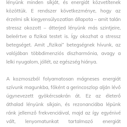
lényünk minden síkját, és energiát közvetítenek
közöttük. E rendszer következménye, hogy az
érzelmi sík kiegyensúlyozatlan állapota – amit talán
stressz okozott – átterjed lényünk más szintjeire,
beleértve a fizikai testet is. Így okozhat a stressz
betegséget. Amit „fizikai” betegségnek hívunk, az
valójában többdimenziós diszharmónia, avagy a
lelki nyugalom, jóllét, az egészség hiánya.
A kozmoszból folyamatosan mágneses energiát
szívunk magunkba, főként a gerincoszlop alján lévő
úgynevezett gyökércsakrán át. Ez az életerő
áthalad lényünk síkjain, és rezonanciába lépünk
ránk jellemző frekvenciáival, majd az így egyénivé
vált, lenyomatunkat tartalmazó energiát