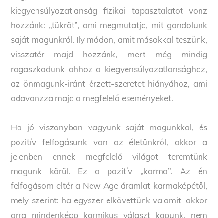
kiegyensúlyozatlanság fizikai tapasztalatot vonz
hozzánk: „tükröt”, ami megmutatja, mit gondolunk
saját magunkról. Ily módon, amit másokkal teszünk,
visszatér majd hozzánk, mert még mindig
ragaszkodunk ahhoz a kiegyensúlyozatlansághoz,
az önmagunk-iránt érzett-szeretet hiányához, ami
odavonzza majd a megfelelő eseményeket.
Ha jó viszonyban vagyunk saját magunkkal, és
pozitív felfogásunk van az életünkről, akkor a
jelenben ennek megfelelő világot teremtünk
magunk körül. Ez a pozitív „karma”. Az én
felfogásom eltér a New Age áramlat karmaképétől,
mely szerint: ha egyszer elkövettünk valamit, akkor
arra mindenképp karmikus választ kapunk, nem