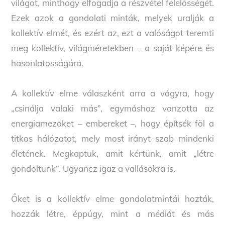
világot, minthogy elfogadja a részvétel felelősségét.
Ezek azok a gondolati minták, melyek uralják a
kollektív elmét, és ezért az, ezt a valóságot teremti
meg kollektív, világméretekben – a saját képére és
hasonlatosságára.
A kollektív elme válaszként arra a vágyra, hogy
„csinálja valaki más”, egymáshoz vonzotta az
energiamezőket – embereket –, hogy építsék föl a
titkos hálózatot, mely most irányt szab mindenki
életének. Megkaptuk, amit kértünk, amit „létre
gondoltunk”. Ugyanez igaz a vallásokra is.
Őket is a kollektív elme gondolatmintái hozták,
hozzák létre, éppúgy, mint a médiát és más