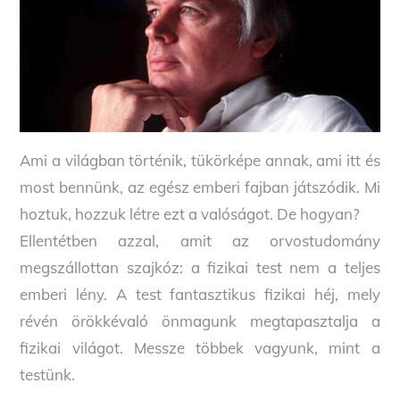
Ami a világban történik, tükörképe annak, ami itt és
most bennünk, az egész emberi fajban játszódik. Mi
hoztuk, hozzuk létre ezt a valóságot. De hogyan?
Ellentétben azzal, amit az orvostudomány
megszállottan szajkóz: a fizikai test nem a teljes
emberi lény. A test fantasztikus fizikai héj, mely
révén örökkévaló önmagunk megtapasztalja a
fizikai világot. Messze többek vagyunk, mint a
testünk.