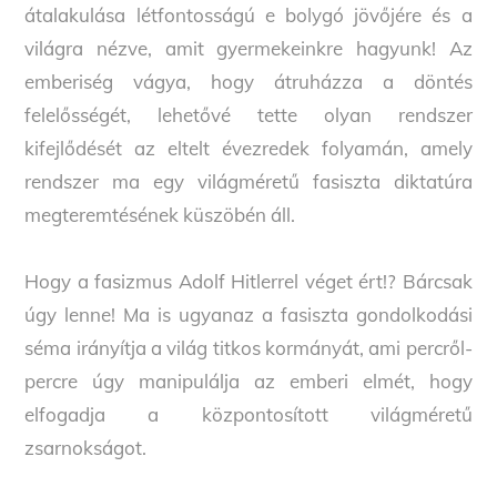
átalakulása létfontosságú e bolygó jövőjére és a
világra nézve, amit gyermekeinkre hagyunk! Az
emberiség vágya, hogy átruházza a döntés
felelősségét, lehetővé tette olyan rendszer
kifejlődését az eltelt évezredek folyamán, amely
rendszer ma egy világméretű fasiszta diktatúra
megteremtésének küszöbén áll.
Hogy a fasizmus Adolf Hitlerrel véget ért!? Bárcsak
úgy lenne! Ma is ugyanaz a fasiszta gondolkodási
séma irányítja a világ titkos kormányát, ami percről-
percre úgy manipulálja az emberi elmét, hogy
elfogadja a központosított világméretű
zsarnokságot.