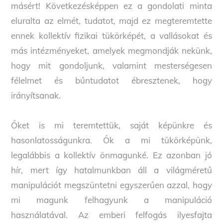
másért! Következésképpen ez a gondolati minta
eluralta az elmét, tudatot, majd ez megteremtette
ennek kollektív fizikai tükörképét, a vallásokat és
más intézményeket, amelyek megmondják nekünk,
hogy mit gondoljunk, valamint mesterségesen
félelmet és bűntudatot ébresztenek, hogy
irányítsanak.
Őket is mi teremtettük, saját képünkre és
hasonlatosságunkra. Ők a mi tükörképünk,
legalábbis a kollektív önmagunké. Ez azonban jó
hír, mert így hatalmunkban áll a világméretű
manipulációt megszüntetni egyszerűen azzal, hogy
mi magunk felhagyunk a manipuláció
használatával. Az emberi felfogás ilyesfajta