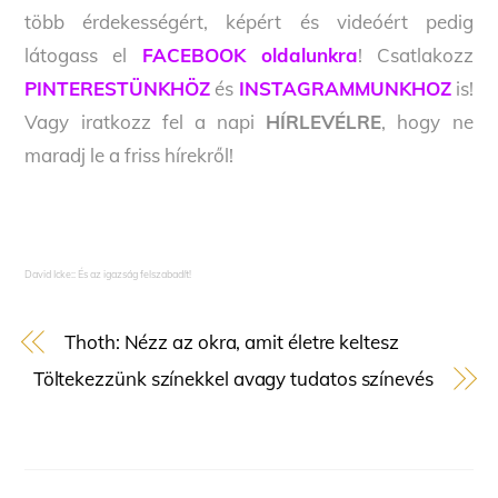
több érdekességért, képért és videóért pedig
látogass el
FACEBOOK oldalunkra
! Csatlakozz
PINTERESTÜNKHÖZ
és
INSTAGRAMMUNKHOZ
is!
Vagy iratkozz fel a napi
HÍRLEVÉLRE
, hogy ne
maradj le a friss hírekről!
David Icke:: És az igazság felszabadít!
Thoth: Nézz az okra, amit életre keltesz
Töltekezzünk színekkel avagy tudatos színevés