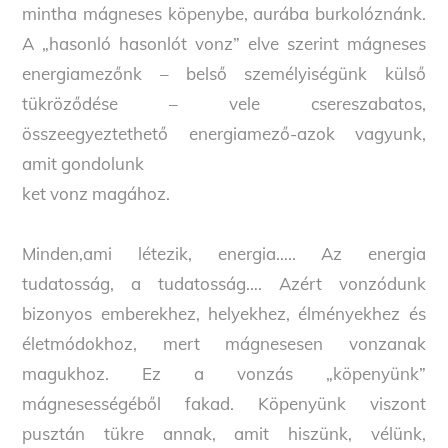
mintha mágneses köpenybe, aurába burkolóznánk.
A „hasonló hasonlót vonz” elve szerint mágneses
energiamezőnk – belső személyiségünk külső
tükröződése – vele csereszabatos,
összeegyeztethető energiamező-azok vagyunk,
amit gondolunk
ket vonz magához.
Minden,ami létezik, energia….. Az energia
tudatosság, a tudatosság…. Azért vonzódunk
bizonyos emberekhez, helyekhez, élményekhez és
életmódokhoz, mert mágnesesen vonzanak
magukhoz. Ez a vonzás „köpenyünk”
mágnesességéből fakad. Köpenyünk viszont
pusztán tükre annak, amit hiszünk, vélünk,