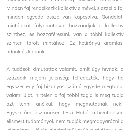
Minden faj rendelkezik kollektív elmével, s ezzel a faj
minden egyede össze van kapcsolva. Gondolati
mintáinkat folyamatosan hozzáadjuk a kollektív
szinthez, és hozzáférésünk van a többi kollektív
szinten tárolt mintához. Ez kétirányú áramlás:
adunk és kapunk.
A tudósok kimutattak valamit, amit úgy hívnak, a
századik majom jelenség: felfedezték, hogy ha
egyszer egy faj bizonyos számú egyede megtanul
valami újat, hirtelen a faj többi tagja is meg tudja
azt tenni anélkül, hogy megmutatnák neki.
Egyszerűen ösztönösen teszi. Habár a hivatalosan
elismert tudományok nem tudják megmagyarázni a
jelenséget – lévén hihetetlenül szűk a rálátásuk az