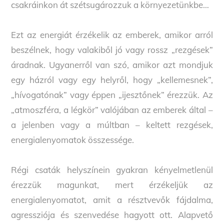
csakráinkon át szétsugározzuk a környezetünkbe…
Ezt az energiát érzékelik az emberek, amikor arról
beszélnek, hogy valakiből jó vagy rossz „rezgések”
áradnak. Ugyanerről van szó, amikor azt mondjuk
egy házról vagy egy helyről, hogy „kellemesnek”,
„hívogatónak” vagy éppen „ijesztőnek” érezzük. Az
„atmoszféra, a légkör” valójában az emberek által –
a jelenben vagy a múltban – keltett rezgések,
energialenyomatok összessége.
Régi csaták helyszínein gyakran kényelmetlenül
érezzük magunkat, mert érzékeljük az
energialenyomatot, amit a résztvevők fájdalma,
agressziója és szenvedése hagyott ott. Alapvető