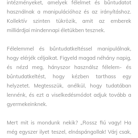
intézményeket, amelyek félelmet és bűntudatot
használnak a manipulációhoz és az irányításhoz.
Kollektív szinten tükrözik, amit az emberek
milliárdjai mindennapi életükben tesznek.
Félelemmel és bűntudatkeltéssel manipulálnak,
hogy elérjék céljaikat. Figyeld magad néhány napig,
és nézd meg, hányszor használsz félelem- és
bűntudatkeltést, hogy kézben tarthass egy
helyzetet. Megtesszük, anélkül, hogy tudatában
lennénk, és ezt a viselkedésmódot adjuk tovább a
gyermekeinknek.
Mert mit is mondunk nekik? „Rossz fiú vagy! Ha
még egyszer ilyet teszel, elnáspángollak! Várj csak,