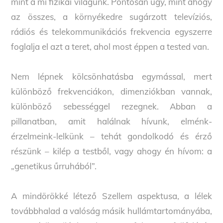
mint a mi fizikai világunk. Pontosan úgy, mint ahogy
az összes, a környékedre sugárzott televíziós,
rádiós és telekommunikációs frekvencia egyszerre
foglalja el azt a teret, ahol most éppen a tested van.
Nem lépnek kölcsönhatásba egymással, mert
különböző frekvenciákon, dimenziókban vannak,
különböző sebességgel rezegnek. Abban a
pillanatban, amit halálnak hívunk, elménk-
érzelmeink-lelkünk – tehát gondolkodó és érző
részünk – kilép a testből, vagy ahogy én hívom: a
„genetikus űrruhából”.
A mindörökké létező Szellem aspektusa, a lélek
továbbhalad a valóság másik hullámtartományába,