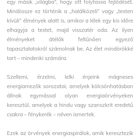
egy másik „világba”, hogy ott folytassa fejlődését.
Mindössze ez történik a „halálközeli” vagy „testen
kívüli” élmények alatt is, amikor a lélek egy kis időre
elhagyja a testet, majd visszatér oda. Az ilyen
élményeket átélők feltűnően egyező
tapasztalatokról számolnak be. Az élet mindörökké
tart – mindenki számára.
Szellemi, érzelmi, lelki énjeink mágneses
energiamezők sorozatai, amelyek kölcsönhatásban
állnak egymással olyan energiaörvényeken
keresztül, amelyek a hindu vagy szanszkrit eredetű
csakra – fénykerék – néven ismertek.
Ezek az örvények energiaspirálok, amik keresztezik