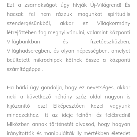
Ezt a zsarnokságot úgy hívják Új-Világrend! És
hacsak fel nem rázzuk magunkat spirituális
szendergésünkből, akkor ez Világkormány
létrejöttében fog megnyilvánulni, valamint központi
Világbankban és fizetőeszközben,
Világhadseregben, és olyan népességben, amelyet
beültetett mikrochipek kötnek össze a központi
számítógéppel.
Ha bárki úgy gondolja, hogy ez nevetséges, akkor
neki a következő néhány száz oldal nagyon is
kijózanító lesz! Elképesztően közel vagyunk
mindezekhez. Itt az ideje felnőni és felébredni!
Miközben annak történetét olvasod, hogy hogyan
irányították és manipulálták ily mértékben életedet