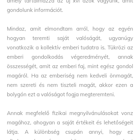
amely tartalmazza az új xvi azok vagyunk, amit
gondolunk információt.
Mindaz, amit elmondtam arról, hogy az egyén
hogyan teremti saját valóságát, ugyanúgy
vonatkozik a kollektív emberi tudatra is. Tükrözi az
emberi gondolkodás végeredményét, annak
összességét, amit az emberi faj, mint egész gondol
magáról. Ha az emberiség nem kedveli önmagát,
nem szereti és nem tiszteli magát, akkor ezen a
bolygón ezt a valóságot fogja megteremteni.
Annak megfelelő fizikai megnyilvánulásokat vonz
magához, ahogyan a saját értékeit és lehetőségeit
látja. A különbség csupán annyi, hogy ez