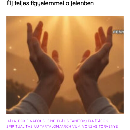
Élj teljes figyelemmel a jelenben
HÁLA
,
ROXIE NAFOUSI
,
SPIRITUÁLIS TANÍTÓK/TANÍTÁSOK
,
SPIRITUALITÁS
,
ÚJ TARTALOM/ARCHÍVUM
,
VONZÁS TÖRVÉNYE