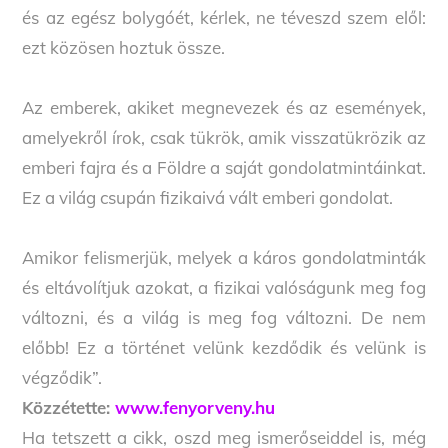
és az egész bolygóét, kérlek, ne téveszd szem elől:
ezt közösen hoztuk össze.
Az emberek, akiket megnevezek és az események,
amelyekről írok, csak tükrök, amik visszatükrözik az
emberi fajra és a Földre a saját gondolatmintáinkat.
Ez a világ csupán fizikaivá vált emberi gondolat.
Amikor felismerjük, melyek a káros gondolatminták
és eltávolítjuk azokat, a fizikai valóságunk meg fog
változni, és a világ is meg fog változni. De nem
előbb! Ez a történet velünk kezdődik és velünk is
végződik”.
Közzétette:
www.fenyorveny.hu
Ha tetszett a cikk, oszd meg ismerőseiddel is, még