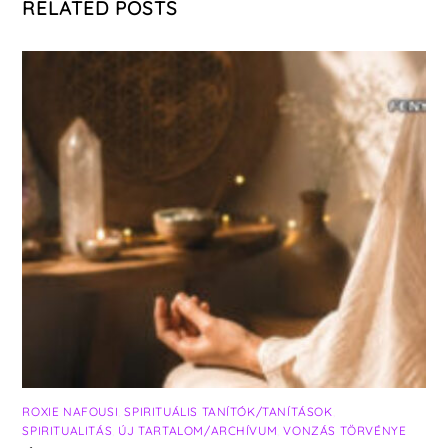
RELATED POSTS
ROXIE NAFOUSI
,
SPIRITUÁLIS TANÍTÓK/TANÍTÁSOK
,
SPIRITUALITÁS
,
ÚJ TARTALOM/ARCHÍVUM
,
VONZÁS TÖRVÉNYE