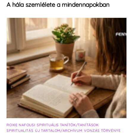
A hála szemlélete a mindennapokban
ROXIE NAFOUSI
,
SPIRITUÁLIS TANÍTÓK/TANÍTÁSOK
,
SPIRITUALITÁS
,
ÚJ TARTALOM/ARCHÍVUM
,
VONZÁS TÖRVÉNYE