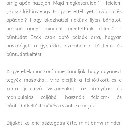
amíg apád hazajön! Majd megkeserülöd!” – félelem
„Rossz kislány vagy! Hogy tehettél ilyet anyáddal és
apáddal? Hogy okozhattál nekünk ilyen bánatot,
amikor annyi mindent megtettünk érted!” –
bűntudat Ezek csak apró példák arra, hogyan
használjuk a gyerekkel szemben a félelem- és
bűntudatkeltést.
A gyerekek már korán megtanulják, hogy ugyanezt
tegyék másokkal. Mire elérjük a felnőttkort és e
korra jellemző viszonyokat, az irányítás és
manipulálás céljából használt félelem- és
bűntudatkeltést művészi szintre emeljük.
Díjakat kellene osztogatni érte, mint annyi minden