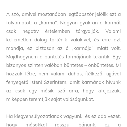
A szó, amivel mostanában legtöbbször jelölik ezt a
folyamatot: a „karma”. Nagyon gyakran a karmát
csak negatív értelemben tárgyalják. Valami
kellemetlen dolog történik valakivel, és erre azt
mondja, ez biztosan az ő „karmája” miatt volt.
Majdhogynem a büntetés formájának tekintik. Egy
bizonyos szinten valóban büntetés – önbüntetés. Mi
hozzuk létre, nem valami dühös, ítélkező, ujjával
fenyegető Isten! Szerintem, amit karmának hívunk
az csak egy másik szó arra, hogy kifejezzük,
miképpen teremtjük saját valóságunkat.
Ha kiegyensúlyozatlanok vagyunk, és ez oda vezet,
hogy másokkal rosszul bánunk, ez a