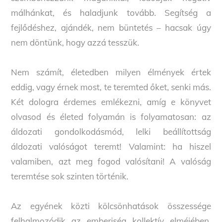
málhánkat, és haladjunk tovább. Segítség a
fejlődéshez, ajándék, nem büntetés – hacsak úgy
nem döntünk, hogy azzá tesszük.
Nem számít, életedben milyen élmények értek
eddig, vagy érnek most, te teremted őket, senki más.
Két dologra érdemes emlékezni, amíg e könyvet
olvasod és életed folyamán is folyamatosan: az
áldozati gondolkodásmód, lelki beállítottság
áldozati valóságot teremt! Valamint: ha hiszel
valamiben, azt meg fogod valósítani! A valóság
teremtése sok szinten történik.
Az egyének közti kölcsönhatások összessége
felhalmozódik az emberiség kollektív elméjében.