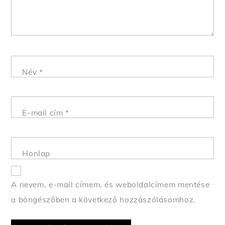
Név
*
E-mail cím
*
Honlap
A nevem, e-mail címem, és weboldalcímem mentése
Back
a böngészőben a következő hozzászólásomhoz.
To
Top