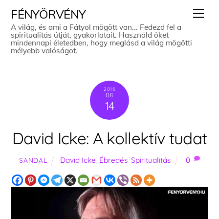
Skip
Men
FÉNYÖRVÉNY
to
A világ, és ami a Fátyol mögött van... Fedezd fel a
spiritualitás útját, gyakorlatait. Használd őket
content
mindennapi életedben, hogy meglásd a világ mögötti
mélyebb valóságot.
2015
08
14
David Icke: A kollektív tudat
David Icke
,
Ébredés
,
Spiritualitás
0
SANDAL