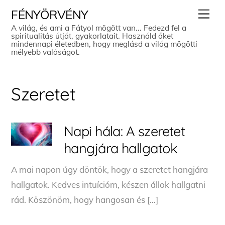
Skip
Men
FÉNYÖRVÉNY
to
A világ, és ami a Fátyol mögött van... Fedezd fel a
spiritualitás útját, gyakorlatait. Használd őket
content
mindennapi életedben, hogy meglásd a világ mögötti
mélyebb valóságot.
Szeretet
Napi hála: A szeretet
hangjára hallgatok
A mai napon úgy döntök, hogy a szeretet hangjára
hallgatok. Kedves intuícióm, készen állok hallgatni
rád. Köszönöm, hogy hangosan és […]