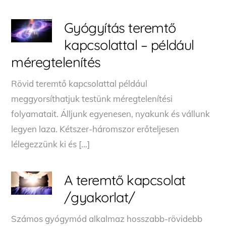
Gyógyítás teremtő
kapcsolattal – például
méregtelenítés
Rövid teremtő kapcsolattal például
meggyorsíthatjuk testünk méregtelenítési
folyamatait. Álljunk egyenesen, nyakunk és vállunk
legyen laza. Kétszer-háromszor erőteljesen
lélegezzünk ki és […]
A teremtő kapcsolat
/gyakorlat/
Számos gyógymód alkalmaz hosszabb-rövidebb