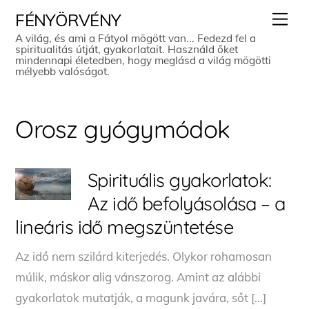
Skip
Men
FÉNYÖRVÉNY
to
A világ, és ami a Fátyol mögött van... Fedezd fel a
spiritualitás útját, gyakorlatait. Használd őket
content
mindennapi életedben, hogy meglásd a világ mögötti
mélyebb valóságot.
Orosz gyógymódok
Spirituális gyakorlatok:
Az idő befolyásolása – a
lineáris idő megszüntetése
Az idő nem szilárd kiterjedés. Olykor rohamosan
múlik, máskor alig vánszorog. Amint az alábbi
gyakorlatok mutatják, a magunk javára, sőt […]