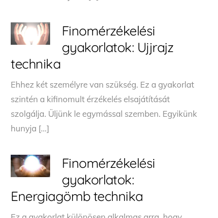
Finomérzékelési
gyakorlatok: Ujjrajz
technika
Ehhez két személyre van szükség. Ez a gyakorlat
szintén a kifinomult érzékelés elsajátítását
szolgálja. Üljünk le egymással szemben. Egyikünk
hunyja […]
Finomérzékelési
gyakorlatok:
Energiagömb technika
Ez a gyakorlat különösen alkalmas arra, hogy