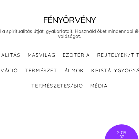
FÉNYÖRVÉNY
el a spiritualitás útját, gyakorlatait. Használd őket mindennapi
valóságot.
UALITÁS
MÁSVILÁG
EZOTÉRIA
REJTÉLYEK/TI
IVÁCIÓ
TERMÉSZET
ÁLMOK
KRISTÁLYGYÓGY
TERMÉSZETES/BIO
MÉDIA
2019
07