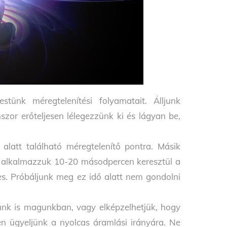
stünk méregtelenítési folyamatait. Álljunk
zor erőteljesen lélegezzünk ki és lágyan be,
alatt található méregtelenítő pontra. Másik
Így alkalmazzuk 10-20 másodpercen keresztül a
res. Próbáljunk meg ez idő alatt nem gondolni
nk is magunkban, vagy elképzelhetjük, hogy
en ügyeljünk a nyolcas áramlási irányára. Ne