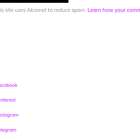
is site uses Akismet to reduce spam.
Learn how your comme
acebook
nterest
nstagram
elegram