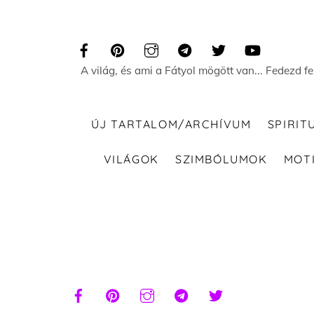
Skip
to
content
A világ, és ami a Fátyol mögött van... Fedezd f
ÚJ TARTALOM/ARCHÍVUM
SPIRIT
VILÁGOK
SZIMBÓLUMOK
MOT