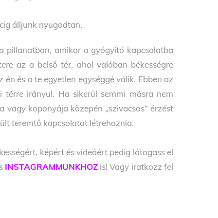
rcig álljunk nyugodtan.
a pillanatban, amikor a gyógyító kapcsolatba
tere az a belső tér, ahol valóban békességre
 én és a te egyetlen egységgé válik. Ebben az
i térre irányul. Ha sikerül semmi másra nem
oka vagy koponyája közepén „szivacsos” érzést
rült teremtő kapcsolatot létrehoznia.
kességért, képért és videóért pedig látogass el
s
INSTAGRAMMUNKHOZ
is! Vagy iratkozz fel