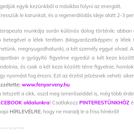
gedjük egyik kezünkből a másikba folyni az energiát.
Eresszük le karunkat, és a regenerálódás ideje alatt 2-3 pe
terapeuta munkája során különös dolog történik: abban 
p betegével a lélek terében (Magyarázatképpen: a lélek 
lhetünk, megnyugodhatunk), a két személy eggyé olvad. Az
lapotban a gyógyító figyelme egyedül a két keze között
ndolnia, és csak a két keze közötti térre figyelnie, homl
gy nyomást fog érezni. Ezt az érzést jelzésnek veheti: sike
zzétette:
www.fenyorveny.hu
 tetszett a cikk, oszd meg ismerőseiddel is, még több érde
CEBOOK oldalunkra
! Csatlakozz
PINTERESTÜNKHÖZ
é
napi
HÍRLEVÉLRE
, hogy ne maradj le a friss hírekről!
os orosz gyógymódok