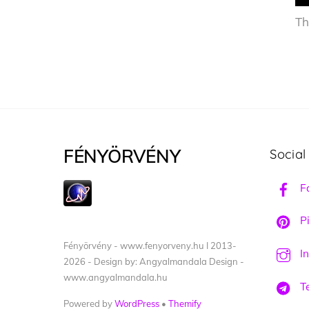
Th
FÉNYÖRVÉNY
Social
F
Pi
Fényörvény - www.fenyorveny.hu I 2013-
I
2026 - Design by: Angyalmandala Design -
www.angyalmandala.hu
T
Powered by
WordPress
•
Themify