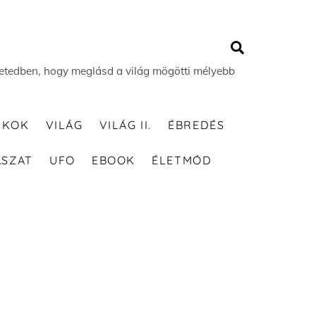
Search
 életedben, hogy meglásd a világ mögötti mélyebb
TKOK
VILÁG
VILÁG II.
ÉBREDÉS
ÁSZAT
UFO
EBOOK
ÉLETMÓD