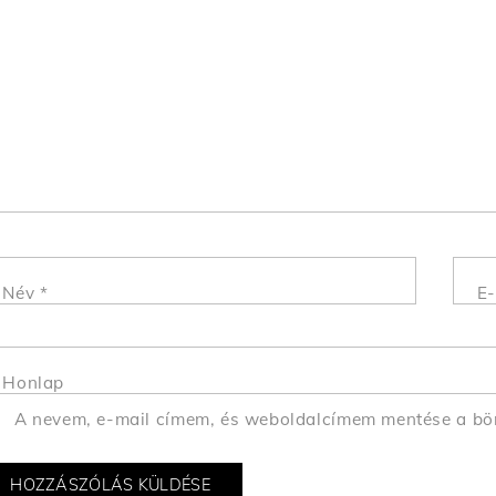
Név
*
E-
Honlap
A nevem, e-mail címem, és weboldalcímem mentése a b