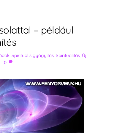
olattal – például
ítés
ódok
,
Spirituális gyógyítás
,
Spiritualitás
,
Új
0