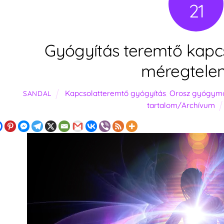
21
Gyógyítás teremtő kapcs
méregtelen
Kapcsolatteremtő gyógyítás
,
Orosz gyógym
SANDAL
tartalom/Archívum