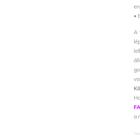
en
• 
A 
lé
le
ál
go
va
Kö
Ha
FA
a 
Titk