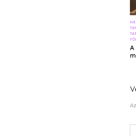
HÁ
TA
TA
TÖ
A 
m
V
Az