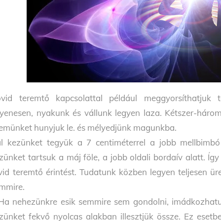
vid teremtő kapcsolattal például meggyorsíthatjuk te
yenesen, nyakunk és vállunk legyen laza. Kétszer-hároms
emünket hunyjuk le. és mélyedjünk magunkba.
l kezünket tegyük a 7 centiméterrel a jobb mellbimbó 
zünket tartsuk a máj föle, a jobb oldali bordaív alatt. 
vid teremtő érintést. Tudatunk közben legyen teljesen ü
mmire.
Ha nehezünkre esik semmire sem gondolni, imádkozhatu
zünket fekvő nyolcas alakban illesztjük össze. Ez esetb