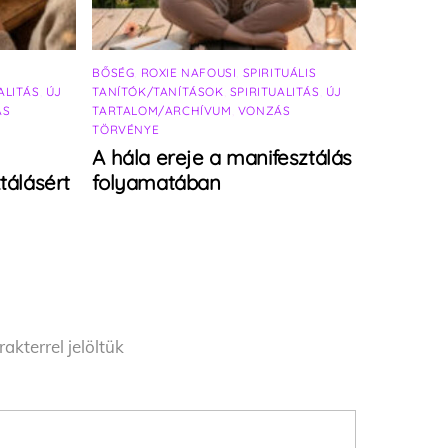
BŐSÉG
,
ROXIE NAFOUSI
,
SPIRITUÁLIS
ALITÁS
,
ÚJ
TANÍTÓK/TANÍTÁSOK
,
SPIRITUALITÁS
,
ÚJ
ÁS
TARTALOM/ARCHÍVUM
,
VONZÁS
TÖRVÉNYE
A hála ereje a manifesztálás
tálásért
folyamatában
akterrel jelöltük