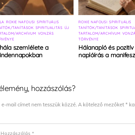
LA
,
ROXIE NAFOUSI
,
SPIRITUÁLIS
ROXIE NAFOUSI
,
SPIRITUÁLIS
NÍTÓK/TANÍTÁSOK
,
SPIRITUALITÁS
,
ÚJ
TANÍTÓK/TANÍTÁSOK
,
SPIRITU
RTALOM/ARCHÍVUM
,
VONZÁS
TARTALOM/ARCHÍVUM
,
VONZ
RVÉNYE
TÖRVÉNYE
hála szemlélete a
Hálanapló és pozitív
indennapokban
naplóírás a manifesz
élemény, hozzászólás?
 e-mail címet nem tesszük közzé.
A kötelező mezőket
*
kar
Hozzászólás
*