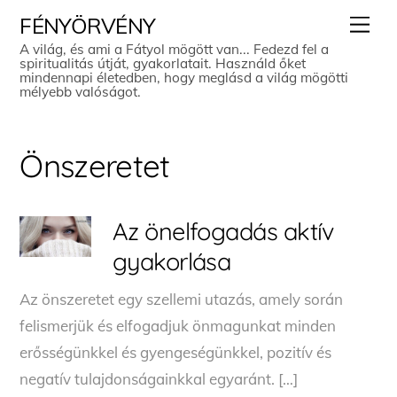
Skip
Men
FÉNYÖRVÉNY
to
A világ, és ami a Fátyol mögött van... Fedezd fel a
spiritualitás útját, gyakorlatait. Használd őket
content
mindennapi életedben, hogy meglásd a világ mögötti
mélyebb valóságot.
Önszeretet
Az önelfogadás aktív
gyakorlása
Az önszeretet egy szellemi utazás, amely során
felismerjük és elfogadjuk önmagunkat minden
erősségünkkel és gyengeségünkkel, pozitív és
negatív tulajdonságainkkal egyaránt. […]