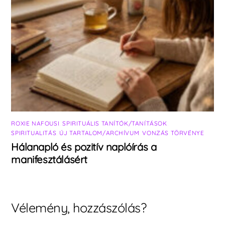
ROXIE NAFOUSI
,
SPIRITUÁLIS TANÍTÓK/TANÍTÁSOK
,
SPIRITUALITÁS
,
ÚJ TARTALOM/ARCHÍVUM
,
VONZÁS TÖRVÉNYE
Hálanapló és pozitív naplóírás a
manifesztálásért
Vélemény, hozzászólás?