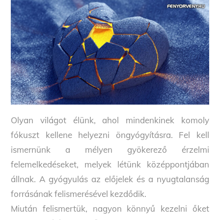
Olyan világot élünk, ahol mindenkinek komoly
fókuszt kellene helyezni öngyógyításra. Fel kell
ismernünk a mélyen gyökerező érzelmi
felemelkedéseket, melyek létünk középpontjában
állnak. A gyógyulás az előjelek és a nyugtalanság
forrásának felismerésével kezdődik.
Miután felismertük, nagyon könnyű kezelni őket