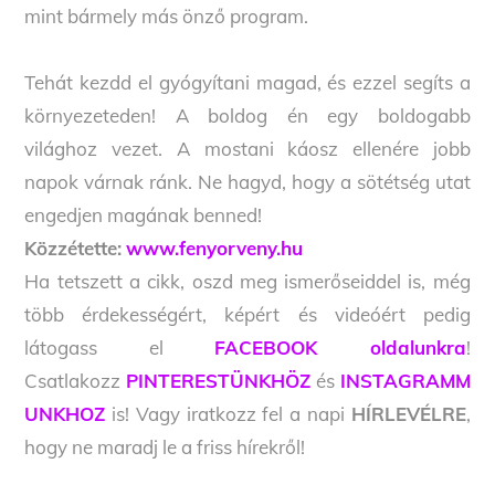
mint bármely más önző program.
Tehát kezdd el gyógyítani magad, és ezzel segíts a
környezeteden! A boldog én egy boldogabb
világhoz vezet. A mostani káosz ellenére jobb
napok várnak ránk. Ne hagyd, hogy a sötétség utat
engedjen magának benned!
Közzétette:
www.fenyorveny.hu
Ha tetszett a cikk, oszd meg ismerőseiddel is, még
több érdekességért, képért és videóért pedig
látogass el
FACEBOOK oldalunkra
!
Csatlakozz
PINTERESTÜNKHÖZ
és
INSTAGRAMM
UNKHOZ
is! Vagy iratkozz fel a napi
HÍRLEVÉLRE
,
hogy ne maradj le a friss hírekről!