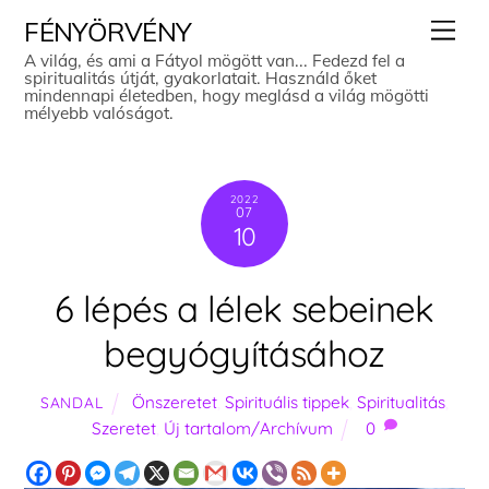
Skip
Men
FÉNYÖRVÉNY
to
A világ, és ami a Fátyol mögött van... Fedezd fel a
spiritualitás útját, gyakorlatait. Használd őket
content
mindennapi életedben, hogy meglásd a világ mögötti
mélyebb valóságot.
2022
07
10
6 lépés a lélek sebeinek
begyógyításához
Önszeretet
,
Spirituális tippek
,
Spiritualitás
,
SANDAL
Szeretet
,
Új tartalom/Archívum
0