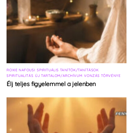
ROXIE NAFOUSI
,
SPIRITUÁLIS TANÍTÓK/TANÍTÁSOK
,
SPIRITUALITÁS
,
ÚJ TARTALOM/ARCHÍVUM
,
VONZÁS TÖRVÉNYE
Élj teljes figyelemmel a jelenben