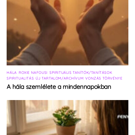
HÁLA
,
ROXIE NAFOUSI
,
SPIRITUÁLIS TANÍTÓK/TANÍTÁSOK
,
SPIRITUALITÁS
,
ÚJ TARTALOM/ARCHÍVUM
,
VONZÁS TÖRVÉNYE
A hála szemlélete a mindennapokban