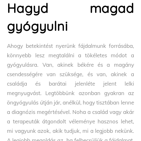
Hagyd magad
gyógyulni
Ahogy betekintést nyerünk fájdalmunk forrásába,
könnyebb lesz megtalálni a tökéletes módot a
gyógyulásra. Van, akinek békére és a magány
csendességére van szüksége, és van, akinek a
családja és barátai jelenléte jelent lelki
megnyugvást. Legtöbbünk azonban gyakran az
öngyógyulás útján jár, anélkül, hogy tisztában lenne
a diagnózis megértésével. Noha a család vagy akár
a terapeuták átgondolt véleménye hasznos lehet,
mi vagyunk azok, akik tudjuk, mi a legjobb nekünk.
A legjobb megoldás az, ha felbecsüljük a fájdalmat,