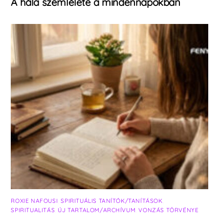
A hála szemlélete a mindennapokban
ROXIE NAFOUSI
,
SPIRITUÁLIS TANÍTÓK/TANÍTÁSOK
,
SPIRITUALITÁS
,
ÚJ TARTALOM/ARCHÍVUM
,
VONZÁS TÖRVÉNYE