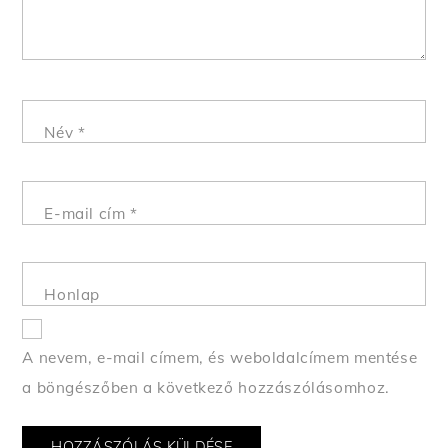
Név
*
E-mail cím
*
Honlap
A nevem, e-mail címem, és weboldalcímem mentése
a böngészőben a következő hozzászólásomhoz.