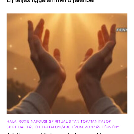
HÁLA
,
ROXIE NAFOUSI
,
SPIRITUÁLIS TANÍTÓK/TANÍTÁSOK
,
SPIRITUALITÁS
,
ÚJ TARTALOM/ARCHÍVUM
,
VONZÁS TÖRVÉNYE