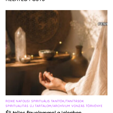
ROXIE NAFOUSI
,
SPIRITUÁLIS TANÍTÓK/TANÍTÁSOK
,
SPIRITUALITÁS
,
ÚJ TARTALOM/ARCHÍVUM
,
VONZÁS TÖRVÉNYE
Élj teljes figyelemmel a jelenben