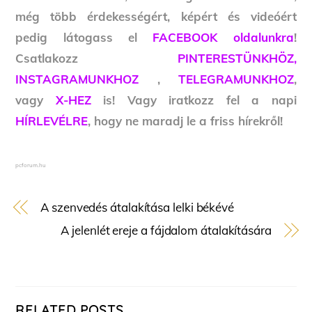
még több érdekességért, képért és videóért
pedig látogass el
FACEBOOK oldalunkra
!
Csatlakozz
PINTERESTÜNKHÖZ,
INSTAGRAMUNKHOZ
,
TELEGRAMUNKHOZ
,
vagy
X-HEZ
is! Vagy iratkozz fel a napi
HÍRLEVÉLRE
, hogy ne maradj le a friss hírekről!
pcforum.hu
A szenvedés átalakítása lelki békévé
A jelenlét ereje a fájdalom átalakítására
RELATED POSTS