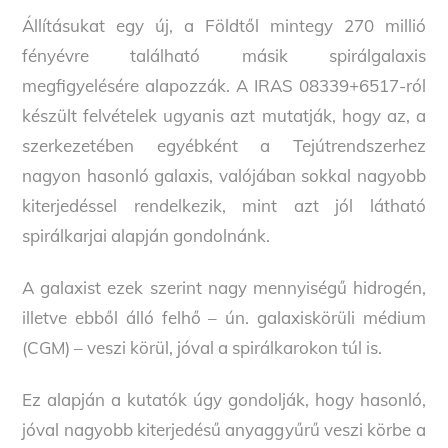
Állításukat egy új, a Földtől mintegy 270 millió
fényévre található másik spirálgalaxis
megfigyelésére alapozzák. A IRAS 08339+6517-ról
készült felvételek ugyanis azt mutatják, hogy az, a
szerkezetében egyébként a Tejútrendszerhez
nagyon hasonló galaxis, valójában sokkal nagyobb
kiterjedéssel rendelkezik, mint azt jól látható
spirálkarjai alapján gondolnánk.
A galaxist ezek szerint nagy mennyiségű hidrogén,
illetve ebből álló felhő – ún. galaxiskörüli médium
(CGM) – veszi körül, jóval a spirálkarokon túl is.
Ez alapján a kutatók úgy gondolják, hogy hasonló,
jóval nagyobb kiterjedésű anyaggyűrű veszi körbe a