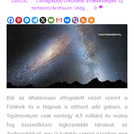
Csillagászat/Űrkutatás
,
Érdekességek
,
Új
SANDAL
tartalom/Archívum
,
Világ
0
Bár az általánosan elfogadott nézet szerint a
Földnek és a Napnak is otthont adó galaxis, a
Tejútrendszer csak mintegy 4,5 milliárd év múlva
fog összeütközni legközelebbi társával, az
Andromédával, egy új kutatás szerint azonban erre