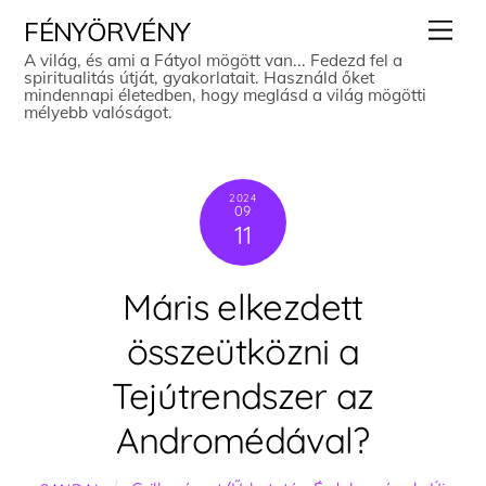
Skip
Men
FÉNYÖRVÉNY
to
A világ, és ami a Fátyol mögött van... Fedezd fel a
spiritualitás útját, gyakorlatait. Használd őket
content
mindennapi életedben, hogy meglásd a világ mögötti
mélyebb valóságot.
2024
09
11
Máris elkezdett
összeütközni a
Tejútrendszer az
Andromédával?