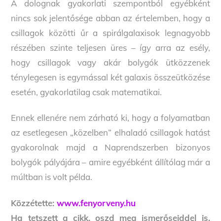
A dolognak gyakorlati szempontból egyébként
nincs sok jelentősége abban az értelemben, hogy a
csillagok közötti űr a spirálgalaxisok legnagyobb
részében szinte teljesen üres – így arra az esély,
hogy csillagok vagy akár bolygók ütközzenek
ténylegesen is egymással két galaxis összeütközése
esetén, gyakorlatilag csak matematikai.
Ennek ellenére nem zárható ki, hogy a folyamatban
az esetlegesen „közelben” elhaladó csillagok hatást
gyakorolnak majd a Naprendszerben bizonyos
bolygók pályájára – amire egyébként állítólag már a
múltban is volt példa.
Közzétette:
www.fenyorveny.hu
Ha tetszett a cikk, oszd meg ismerőseiddel is,