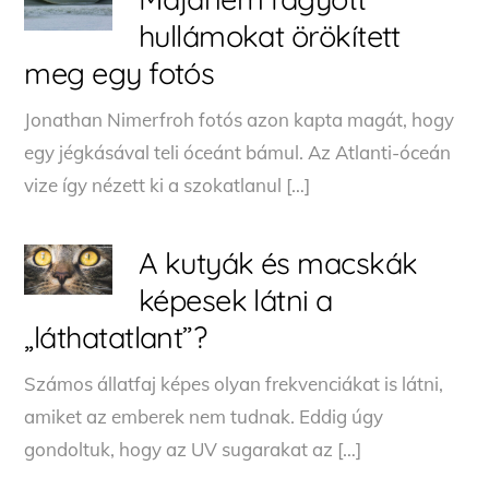
hullámokat örökített
meg egy fotós
Jonathan Nimerfroh fotós azon kapta magát, hogy
egy jégkásával teli óceánt bámul. Az Atlanti-óceán
vize így nézett ki a szokatlanul […]
A kutyák és macskák
képesek látni a
„láthatatlant”?
Számos állatfaj képes olyan frekvenciákat is látni,
amiket az emberek nem tudnak. Eddig úgy
gondoltuk, hogy az UV sugarakat az […]