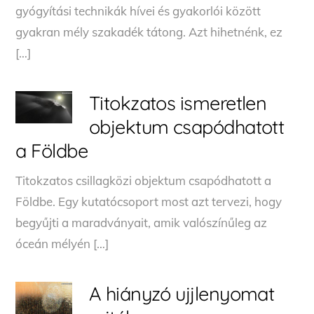
gyógyítási technikák hívei és gyakorlói között
gyakran mély szakadék tátong. Azt hihetnénk, ez
[…]
Titokzatos ismeretlen
objektum csapódhatott
a Földbe
Titokzatos csillagközi objektum csapódhatott a
Földbe. Egy kutatócsoport most azt tervezi, hogy
begyűjti a maradványait, amik valószínűleg az
óceán mélyén […]
A hiányzó ujjlenyomat