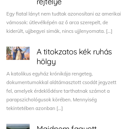
rejtélye
Egy fiatal lányt nem tudtak azonosítani az amerikai
vámosok: útlevélképén az ő arca szerepelt, de
kiderült, ujjbegyei simák, nincs ujjlenyomata. […]
A titokzatos kék ruhás
hölgy
A katolikus egyház krónikája rengeteg,
dokumentumokkal alátámasztott csodát jegyzett
fel, amelyek érdeklődésre tarthatnak számot a
parapszichológusok körében. Mennyiség
tekintetében azonban […]
Majdnem fagyott