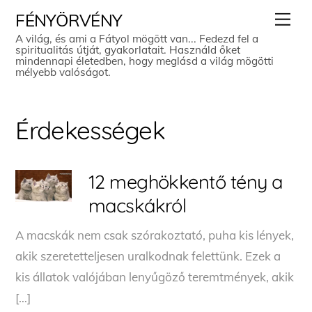
Skip
Men
FÉNYÖRVÉNY
to
A világ, és ami a Fátyol mögött van... Fedezd fel a
spiritualitás útját, gyakorlatait. Használd őket
content
mindennapi életedben, hogy meglásd a világ mögötti
mélyebb valóságot.
Érdekességek
12 meghökkentő tény a
macskákról
A macskák nem csak szórakoztató, puha kis lények,
akik szeretetteljesen uralkodnak felettünk. Ezek a
kis állatok valójában lenyűgöző teremtmények, akik
[…]