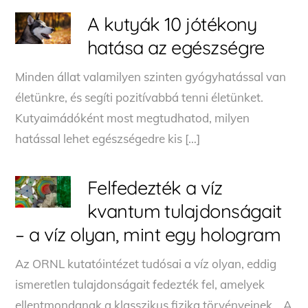
A kutyák 10 jótékony
hatása az egészségre
Minden állat valamilyen szinten gyógyhatással van
életünkre, és segíti pozitívabbá tenni életünket.
Kutyaimádóként most megtudhatod, milyen
hatással lehet egészségedre kis […]
Felfedezték a víz
kvantum tulajdonságait
– a víz olyan, mint egy hologram
Az ORNL kutatóintézet tudósai a víz olyan, eddig
ismeretlen tulajdonságait fedezték fel, amelyek
ellentmondanak a klasszikus fizika törvényeinek. A