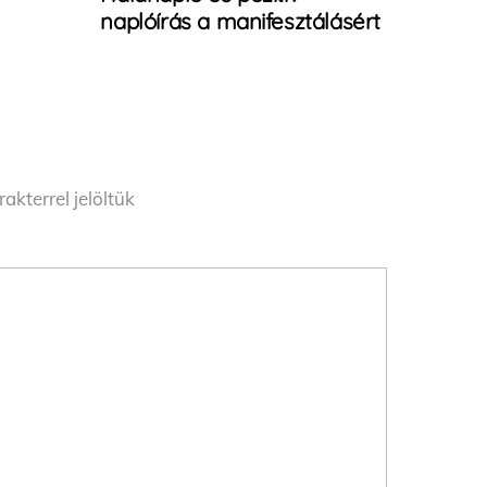
naplóírás a manifesztálásért
akterrel jelöltük