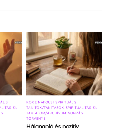
UÁLIS
ROXIE NAFOUSI
,
SPIRITUÁLIS
ALITÁS
,
ÚJ
TANÍTÓK/TANÍTÁSOK
,
SPIRITUALITÁS
,
ÚJ
ÁS
TARTALOM/ARCHÍVUM
,
VONZÁS
TÖRVÉNYE
Hálanapló és pozitív