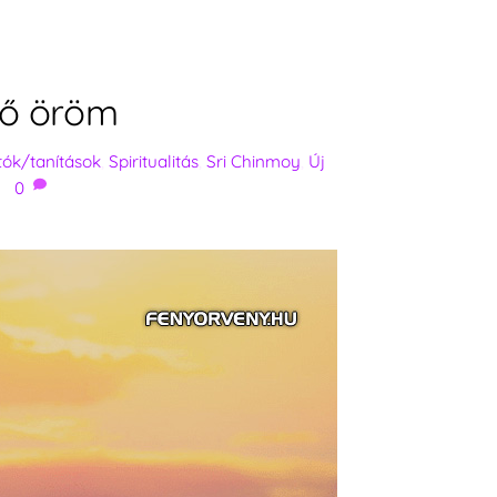
lső öröm
ítók/tanítások
,
Spiritualitás
,
Sri Chinmoy
,
Új
0