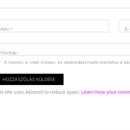
Név
*
E-
Honlap
A nevem, e-mail címem, és weboldalcímem mentése a b
is site uses Akismet to reduce spam.
Learn how your comme