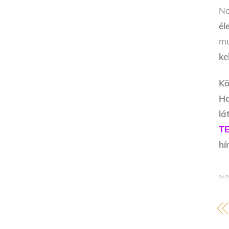
Ne
él
mú
ke
Kö
Ha
l
T
hí
Sri 