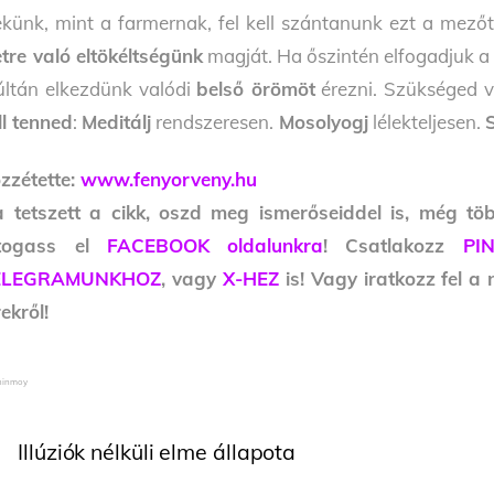
künk, mint a farmernak, fel kell szántanunk ezt a mezőt,
etre való eltökéltségünk
magját. Ha őszintén elfogadjuk 
ltán elkezdünk valódi
belső örömöt
érezni. Szükséged 
ll tenned
:
Meditálj
rendszeresen.
Mosolyogj
lélekteljesen.
zzétette:
www.fenyorveny.hu
 tetszett a cikk, oszd meg ismerőseiddel is, még tö
átogass el
FACEBOOK oldalunkra
! Csatlakozz
PI
ELEGRAMUNKHOZ
, vagy
X-HEZ
is! Vagy iratkozz fel a
rekről!
Chinmoy
Illúziók nélküli elme állapota