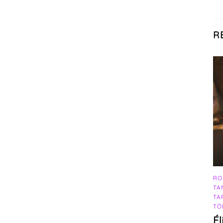
R
RO
TA
TA
TÖ
Él