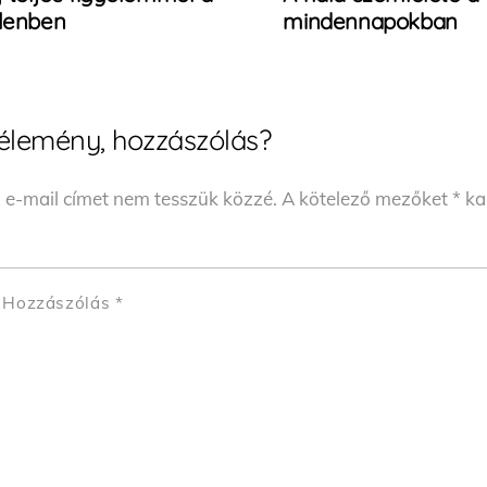
elenben
mindennapokban
élemény, hozzászólás?
 e-mail címet nem tesszük közzé.
A kötelező mezőket
*
kar
Hozzászólás
*