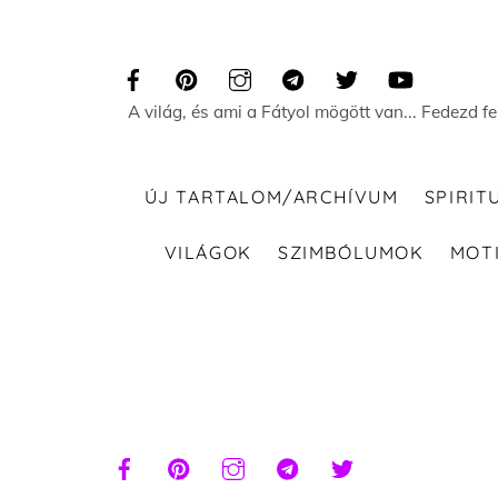
Skip
to
content
A világ, és ami a Fátyol mögött van... Fedezd f
ÚJ TARTALOM/ARCHÍVUM
SPIRIT
VILÁGOK
SZIMBÓLUMOK
MOT