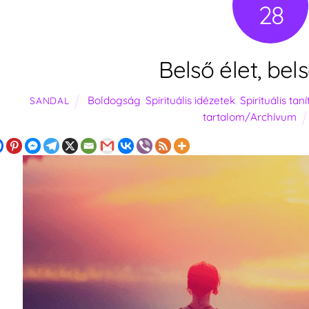
28
Belső élet, be
Boldogság
,
Spirituális idézetek
,
Spirituális tan
SANDAL
tartalom/Archívum