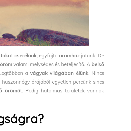
tokat cserélünk
, egyfajta
örömhöz
jutunk. De
 öröm
valami mélységes és beteljesítő. A
belső
 Legtöbben a
vágyak világában élünk
. Nincs
huszonnégy órájából egyetlen percünk sincs
ső örömöt
. Pedig hatalmas területek vannak
gságra?