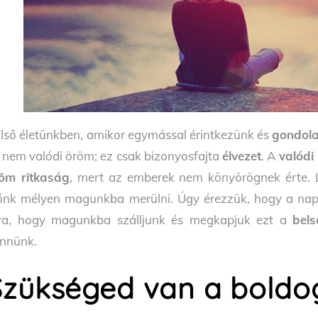
lső életünkben, amikor egymással érintkezünk és
gondola
 nem valódi öröm; ez csak bizonyosfajta
élvezet
. A
valódi
öm ritkaság
, mert az emberek nem könyörögnek érte.
őnk mélyen magunkba merülni. Úgy érezzük, hogy a nap 
ra, hogy magunkba szálljunk és megkapjuk ezt a
bel
nnünk.
Szükséged van a boldo