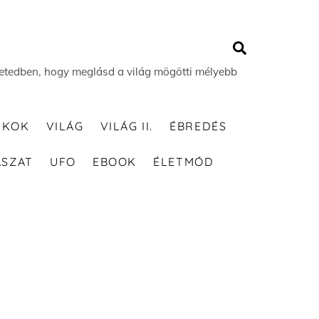
Search
 életedben, hogy meglásd a világ mögötti mélyebb
TKOK
VILÁG
VILÁG II.
ÉBREDÉS
ÁSZAT
UFO
EBOOK
ÉLETMÓD