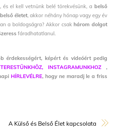
 és el kell vetnünk belé törekvésünk, a
belső
a
belső életet
, akkor néhány hónap vagy egy év
van a boldogságra? Akkor csak
három dolgot
Szeress
fáradhatatlanul.
bb érdekességért, képért és videóért pedig
NTERESTÜNKHÖZ,
INSTAGRAMUNKHOZ
,
 napi
HÍRLEVÉLRE
, hogy ne maradj le a friss
A Külső és Belső Élet kapcsolata