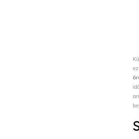
Kü
ez
ör
id
ar
be