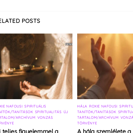
ELATED POSTS
XIE NAFOUSI
,
SPIRITUÁLIS
HÁLA
,
ROXIE NAFOUSI
,
SPIRIT
NÍTÓK/TANÍTÁSOK
,
SPIRITUALITÁS
,
ÚJ
TANÍTÓK/TANÍTÁSOK
,
SPIRITU
RTALOM/ARCHÍVUM
,
VONZÁS
TARTALOM/ARCHÍVUM
,
VONZ
RVÉNYE
TÖRVÉNYE
j teljes figyelemmel a
A hála szemlélete a