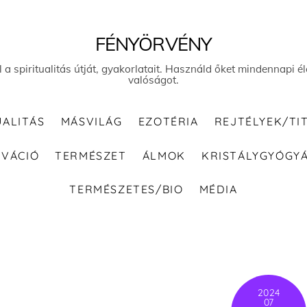
FÉNYÖRVÉNY
el a spiritualitás útját, gyakorlatait. Használd őket mindennapi
valóságot.
UALITÁS
MÁSVILÁG
EZOTÉRIA
REJTÉLYEK/TI
IVÁCIÓ
TERMÉSZET
ÁLMOK
KRISTÁLYGYÓGY
TERMÉSZETES/BIO
MÉDIA
2024
07