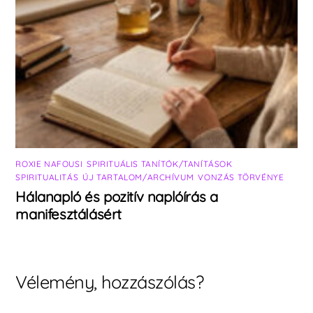
ROXIE NAFOUSI
,
SPIRITUÁLIS TANÍTÓK/TANÍTÁSOK
,
SPIRITUALITÁS
,
ÚJ TARTALOM/ARCHÍVUM
,
VONZÁS TÖRVÉNYE
Hálanapló és pozitív naplóírás a
manifesztálásért
Vélemény, hozzászólás?