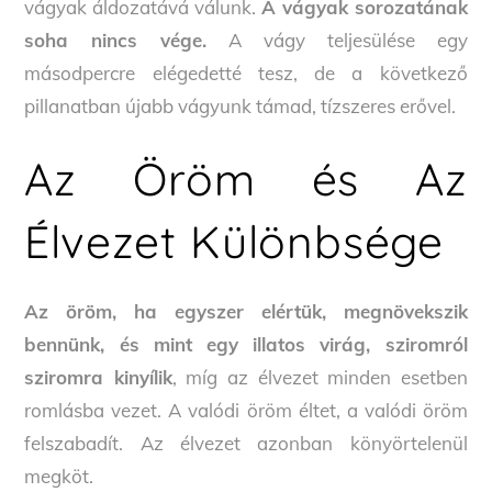
vágyak áldozatává válunk.
A vágyak sorozatának
soha nincs vége.
A vágy teljesülése egy
másodpercre elégedetté tesz, de a következő
pillanatban újabb vágyunk támad, tízszeres erővel.
Az Öröm és Az
Élvezet Különbsége
Az öröm, ha egyszer elértük, megnövekszik
bennünk, és mint egy illatos virág, sziromról
sziromra kinyílik
, míg az élvezet minden esetben
romlásba vezet. A valódi öröm éltet, a valódi öröm
felszabadít. Az élvezet azonban könyörtelenül
megköt.