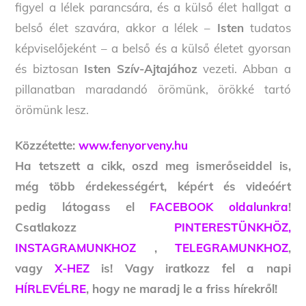
figyel a lélek parancsára, és a külső élet hallgat a
belső élet szavára, akkor a lélek –
Isten
tudatos
képviselőjeként – a belső és a külső életet gyorsan
és biztosan
Isten Szív-Ajtajához
vezeti. Abban a
pillanatban maradandó örömünk, örökké tartó
örömünk lesz.
Közzétette:
www.fenyorveny.hu
Ha tetszett a cikk, oszd meg ismerőseiddel is,
még több érdekességért, képért és videóért
pedig látogass el
FACEBOOK oldalunkra
!
Csatlakozz
PINTERESTÜNKHÖZ,
INSTAGRAMUNKHOZ
,
TELEGRAMUNKHOZ
,
vagy
X-HEZ
is! Vagy iratkozz fel a napi
HÍRLEVÉLRE
, hogy ne maradj le a friss hírekről!