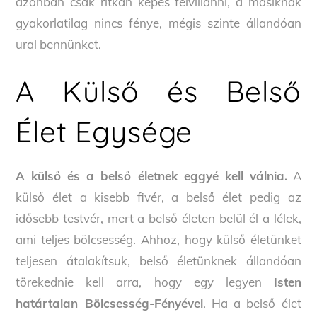
azonban csak ritkán képes felvillanni, a másiknak
gyakorlatilag nincs fénye, mégis szinte állandóan
ural bennünket.
A Külső és Belső
Élet Egysége
A külső és a belső életnek eggyé kell válnia.
A
külső élet a kisebb fivér, a belső élet pedig az
idősebb testvér, mert a belső életen belül él a lélek,
ami teljes bölcsesség. Ahhoz, hogy külső életünket
teljesen átalakítsuk, belső életünknek állandóan
törekednie kell arra, hogy egy legyen
Isten
határtalan Bölcsesség-Fényével
. Ha a belső élet