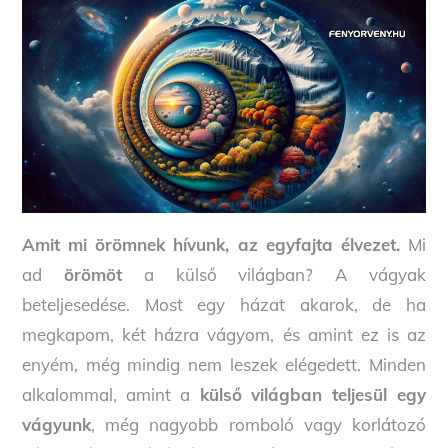
Amit mi örömnek hívunk, az egyfajta élvezet.
Mi
ad
örömöt
a külső világban? A vágyak
beteljesedése. Most egy házat akarok, de ha
megkapom, két házra vágyom, és amint ez is az
enyém, még mindig nem leszek elégedett. Minden
alkalommal, amint a
külső világban teljesül egy
vágyunk
, még nagyobb romboló vagy korlátozó