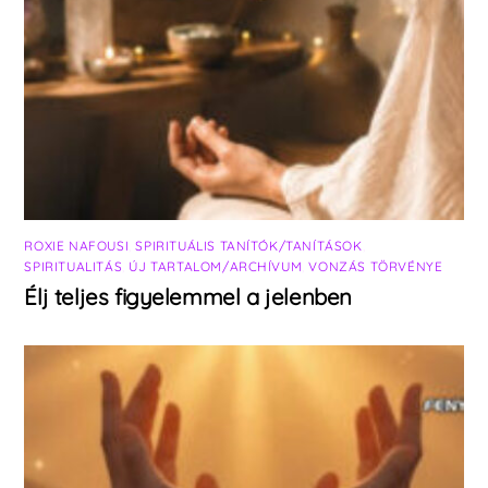
ROXIE NAFOUSI
,
SPIRITUÁLIS TANÍTÓK/TANÍTÁSOK
,
SPIRITUALITÁS
,
ÚJ TARTALOM/ARCHÍVUM
,
VONZÁS TÖRVÉNYE
Élj teljes figyelemmel a jelenben