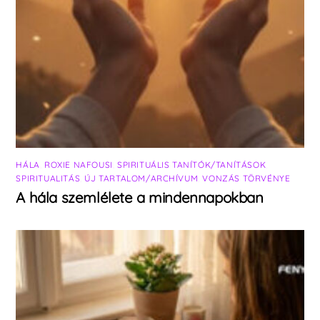
HÁLA
,
ROXIE NAFOUSI
,
SPIRITUÁLIS TANÍTÓK/TANÍTÁSOK
,
SPIRITUALITÁS
,
ÚJ TARTALOM/ARCHÍVUM
,
VONZÁS TÖRVÉNYE
A hála szemlélete a mindennapokban