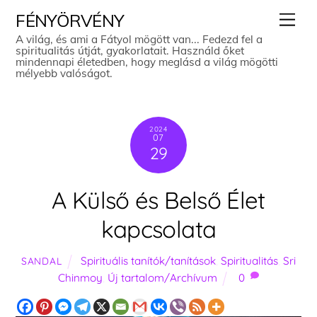
Skip
Men
FÉNYÖRVÉNY
to
A világ, és ami a Fátyol mögött van... Fedezd fel a
spiritualitás útját, gyakorlatait. Használd őket
content
mindennapi életedben, hogy meglásd a világ mögötti
mélyebb valóságot.
2024
07
29
A Külső és Belső Élet
kapcsolata
Spirituális tanítók/tanítások
,
Spiritualitás
,
Sri
SANDAL
Chinmoy
,
Új tartalom/Archívum
0