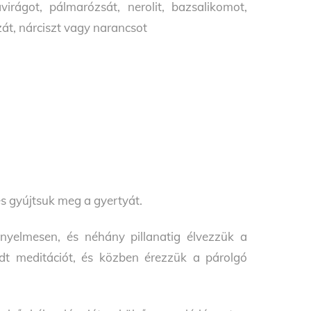
virágot, pálmarózsát, nerolit, bazsalikomot,
zát, nárciszt vagy narancsot
és gyújtsuk meg a gyertyát.
nyelmesen, és néhány pillanatig élvezzük a
odt meditációt, és közben érezzük a párolgó