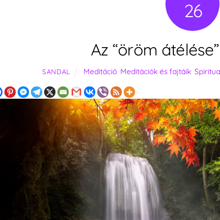
26
Az “öröm átélése”
Meditáció
,
Meditációk és fajtáik
,
Spiritua
SANDAL