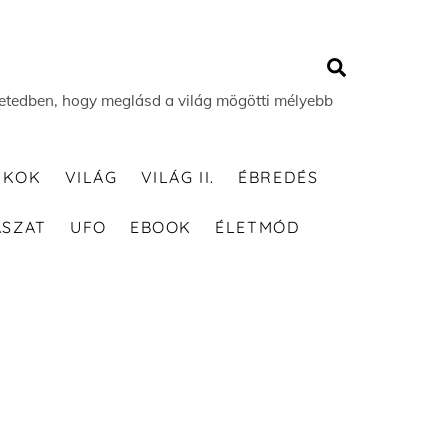
Search
 életedben, hogy meglásd a világ mögötti mélyebb
TKOK
VILÁG
VILÁG II.
ÉBREDÉS
ÁSZAT
UFO
EBOOK
ÉLETMÓD