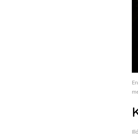
En
me
Il