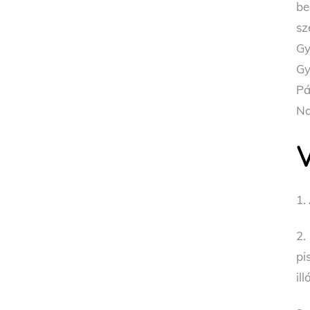
be
sz
Gy
Gy
Pá
Na
1.
2.
pi
il