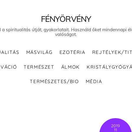
FÉNYÖRVÉNY
el a spiritualitás útját, gyakorlatait. Használd őket mindennapi
valóságot.
UALITÁS
MÁSVILÁG
EZOTÉRIA
REJTÉLYEK/TI
IVÁCIÓ
TERMÉSZET
ÁLMOK
KRISTÁLYGYÓGY
TERMÉSZETES/BIO
MÉDIA
2019
11