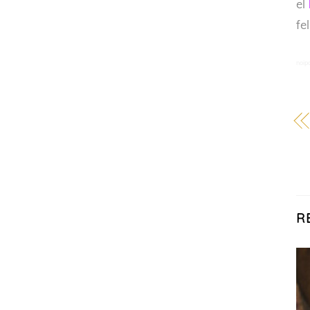
el
fe
noipo
R