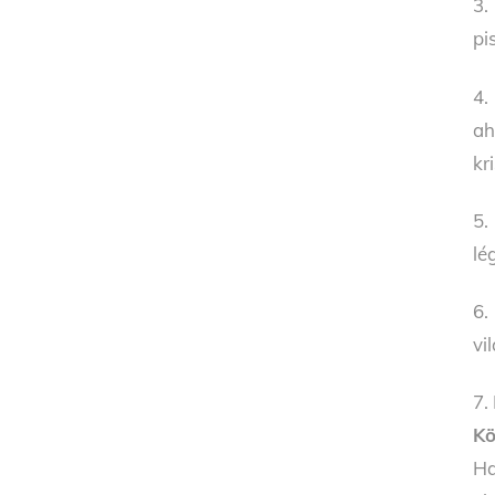
3.
pi
4.
ah
kr
5.
lé
6.
vi
7.
Kö
Ha