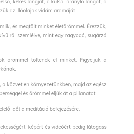
lső, kékes lángját, a külső, aranyló lángot, a
zzük az illóolajok vidám aromáját.
amlik, és megtölt minket életörömmel. Érezzük,
kívülről szemlélve, mint egy ragyogó, sugárzó
ok örömmel töltenek el minket. Figyeljük a
ékának.
n, a közvetlen környezetünkben, majd az egész
rséggel és örömmel éljük át a pillanatot.
elelő időt a meditáció befejezésére.
ekességért, képért és videóért pedig látogass