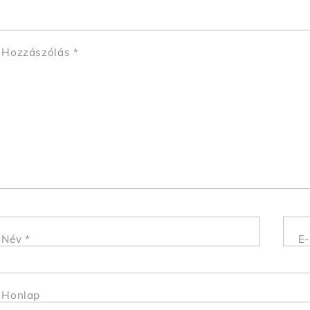
Hozzászólás
*
Név
*
E-
Honlap