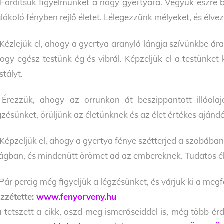
 Fordítsuk figyelmünket a nagy gyertyára. Vegyük észre be
slákoló fényben rejlő életet. Lélegezzünk mélyeket, és élve
 Kézlejük el, ahogy a gyertya aranyló lángja szívünkbe ár
ogy egész testünk ég és vibrál. Képzeljük el a testünket 
istályt.
 Érezzük, ahogy az orrunkon át beszippantott illóolaj
gzésünket, örüljünk az életünknek és az élet értékes ajánd
 Képzeljük el, ahogy a gyertya fénye szétterjed a szobába
lágban, és mindenütt örömet ad az embereknek. Tudatos ébe
 Pár percig még figyeljük a légzésünket, és várjuk ki a megf
zzétette:
www.fenyorveny.hu
 tetszett a cikk, oszd meg ismerőseiddel is, még több érd