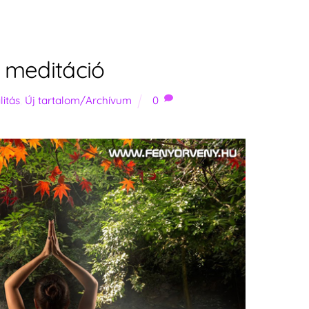
 meditáció
litás
,
Új tartalom/Archívum
0