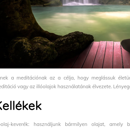
nek a meditációnak az a célja, hogy meglássuk életü
ditáció vagy az illóolajok használatának élvezete. Lényeg
Kellékek
lóolaj-keverék: használjunk bármilyen olajat, amely