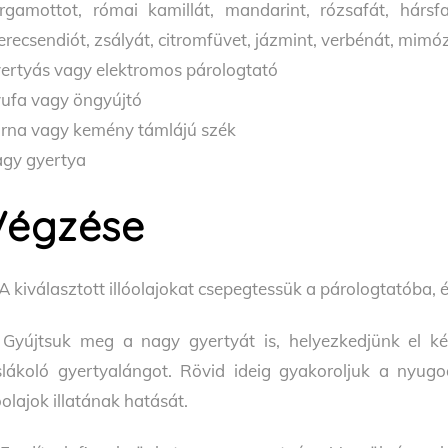
rgamottot, római kamillát, mandarint, rózsafát, hársfa
erecsendiót, zsályát, citromfüvet, jázmint, verbénát, mimó
ertyás vagy elektromos párologtató
ufa vagy öngyújtó
rna vagy kemény támlájú szék
gy gyertya
Végzése
 A kiválasztott illóolajokat csepegtessük a párologtatóba, 
 Gyújtsuk meg a nagy gyertyát is, helyezkedjünk el ké
slákoló gyertyalángot. Rövid ideig gyakoroljuk a nyug
lóolajok illatának hatását.