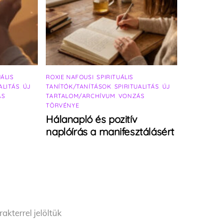
UÁLIS
ROXIE NAFOUSI
,
SPIRITUÁLIS
ALITÁS
,
ÚJ
TANÍTÓK/TANÍTÁSOK
,
SPIRITUALITÁS
,
ÚJ
ÁS
TARTALOM/ARCHÍVUM
,
VONZÁS
TÖRVÉNYE
Hálanapló és pozitív
naplóírás a manifesztálásért
akterrel jelöltük