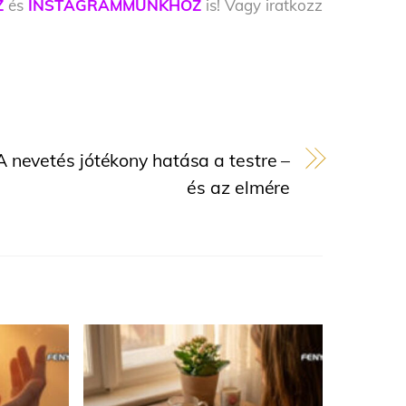
Z
és
INSTAGRAMMUNKHOZ
is! Vagy iratkozz
A nevetés jótékony hatása a testre –
és az elmére