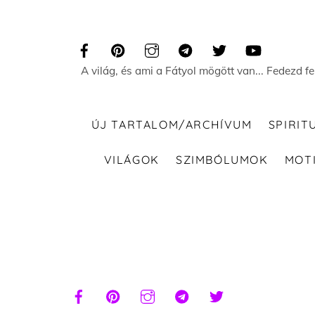
Skip
to
content
A világ, és ami a Fátyol mögött van... Fedezd f
ÚJ TARTALOM/ARCHÍVUM
SPIRIT
VILÁGOK
SZIMBÓLUMOK
MOT