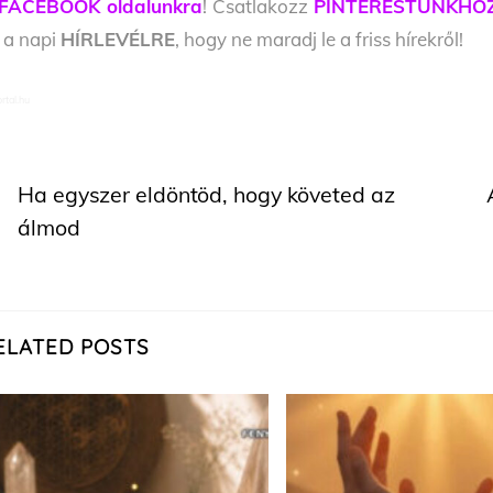
FACEBOOK oldalunkra
! Csatlakozz
PINTERESTÜNKHÖ
l a napi
HÍRLEVÉLRE
, hogy ne maradj le a friss hírekről!
rtal.hu
Ha egyszer eldöntöd, hogy követed az
álmod
ELATED POSTS