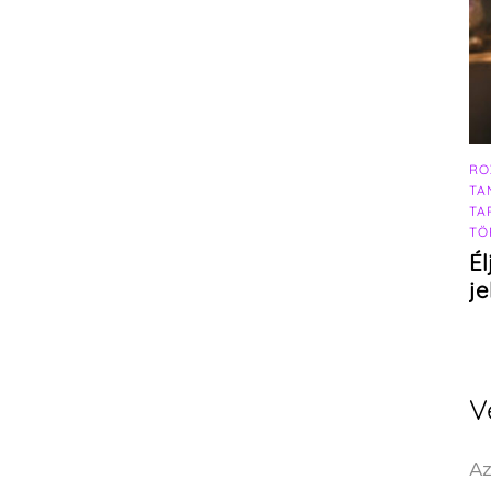
RO
TA
TA
TÖ
Él
j
V
Az