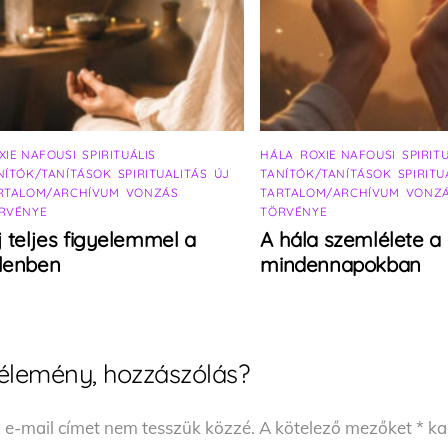
XIE NAFOUSI
,
SPIRITUÁLIS
HÁLA
,
ROXIE NAFOUSI
,
SPIRIT
NÍTÓK/TANÍTÁSOK
,
SPIRITUALITÁS
,
ÚJ
TANÍTÓK/TANÍTÁSOK
,
SPIRITU
RTALOM/ARCHÍVUM
,
VONZÁS
TARTALOM/ARCHÍVUM
,
VONZ
RVÉNYE
TÖRVÉNYE
j teljes figyelemmel a
A hála szemlélete a
elenben
mindennapokban
élemény, hozzászólás?
 e-mail címet nem tesszük közzé.
A kötelező mezőket
*
kar