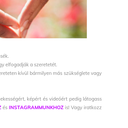
sék.
gy elfogadják a szeretetét.
zereteten kívül bármilyen más szükséglete vagy
ekességért, képért és videóért pedig látogass
Z
és
INSTAGRAMMUNKHOZ
is! Vagy iratkozz