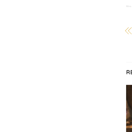
Mira
R