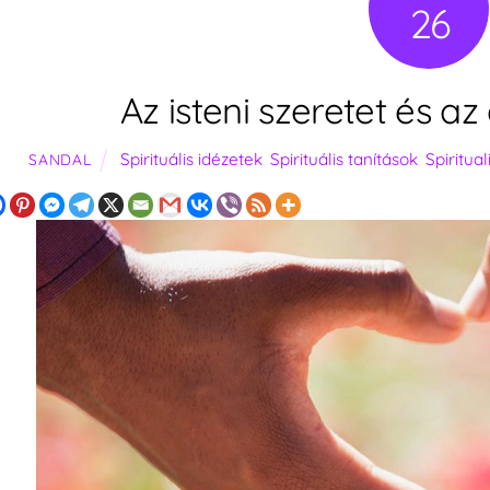
26
Az isteni szeretet és a
Spirituális idézetek
,
Spirituális tanítások
,
Spiritual
SANDAL