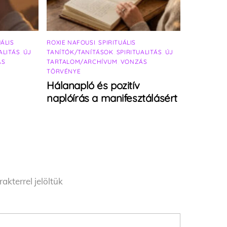
UÁLIS
ROXIE NAFOUSI
,
SPIRITUÁLIS
ALITÁS
,
ÚJ
TANÍTÓK/TANÍTÁSOK
,
SPIRITUALITÁS
,
ÚJ
ÁS
TARTALOM/ARCHÍVUM
,
VONZÁS
TÖRVÉNYE
Hálanapló és pozitív
naplóírás a manifesztálásért
akterrel jelöltük