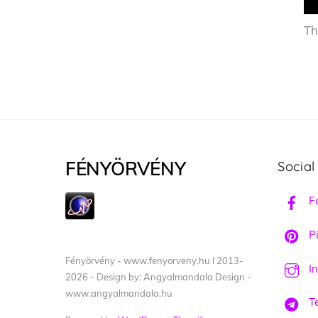
Th
FÉNYÖRVÉNY
Social
F
Pi
Fényörvény - www.fenyorveny.hu I 2013-
I
2026 - Design by: Angyalmandala Design -
www.angyalmandala.hu
T