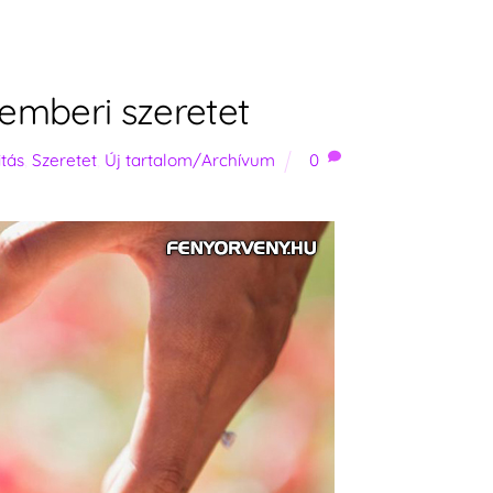
z emberi szeretet
itás
,
Szeretet
,
Új tartalom/Archívum
0