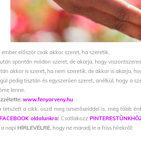
 ember először csak akkor szeret, ha szeretik.
után spontán módon szeret, de akarja, hogy viszontszeres
tán akkor is szeret, ha nem szeretik, de akkor is akarja, ho
gül pedig tisztán és egyszerűen szeret, anélkül, hogy a s
öme lenne.
zzétette:
www.fenyorveny.hu
 tetszett a cikk, oszd meg ismerőseiddel is, még több érd
FACEBOOK oldalunkra
! Csatlakozz
PINTERESTÜNKHÖ
l a napi
HÍRLEVÉLRE
, hogy ne maradj le a friss hírekről!