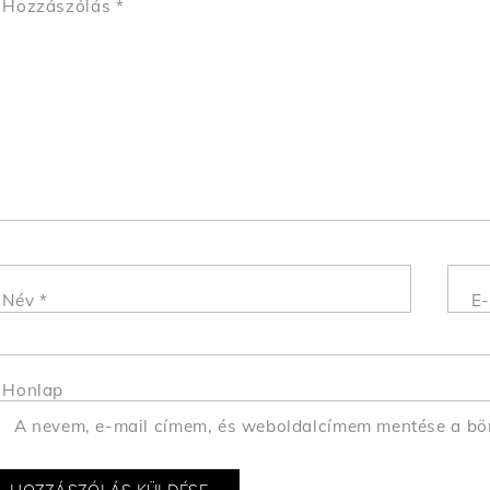
Hozzászólás
*
Név
*
E-
Honlap
A nevem, e-mail címem, és weboldalcímem mentése a b