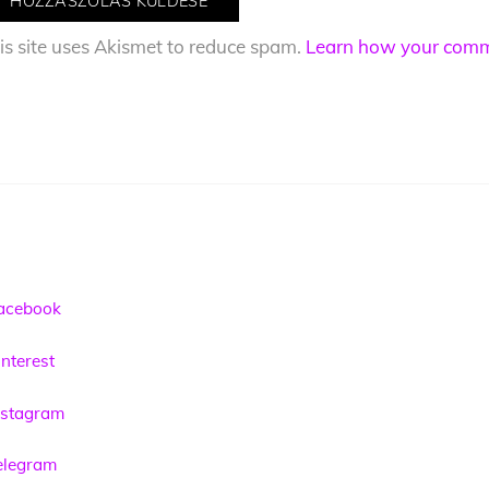
is site uses Akismet to reduce spam.
Learn how your comme
acebook
nterest
nstagram
elegram