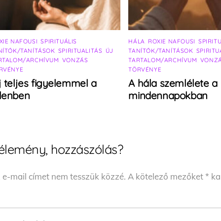
XIE NAFOUSI
,
SPIRITUÁLIS
HÁLA
,
ROXIE NAFOUSI
,
SPIRIT
NÍTÓK/TANÍTÁSOK
,
SPIRITUALITÁS
,
ÚJ
TANÍTÓK/TANÍTÁSOK
,
SPIRITU
RTALOM/ARCHÍVUM
,
VONZÁS
TARTALOM/ARCHÍVUM
,
VONZ
RVÉNYE
TÖRVÉNYE
j teljes figyelemmel a
A hála szemlélete a
elenben
mindennapokban
élemény, hozzászólás?
 e-mail címet nem tesszük közzé.
A kötelező mezőket
*
kar