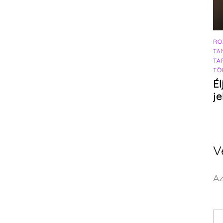
RO
TA
TA
TÖ
Él
j
V
Az