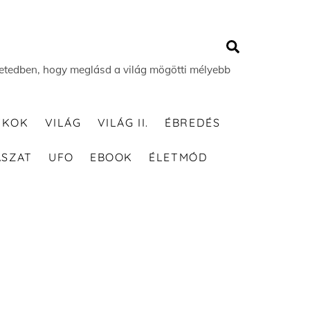
Search
 életedben, hogy meglásd a világ mögötti mélyebb
TKOK
VILÁG
VILÁG II.
ÉBREDÉS
ÁSZAT
UFO
EBOOK
ÉLETMÓD