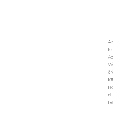
Az
Ez
Az
Vé
ör
Kö
Ha
el
fe