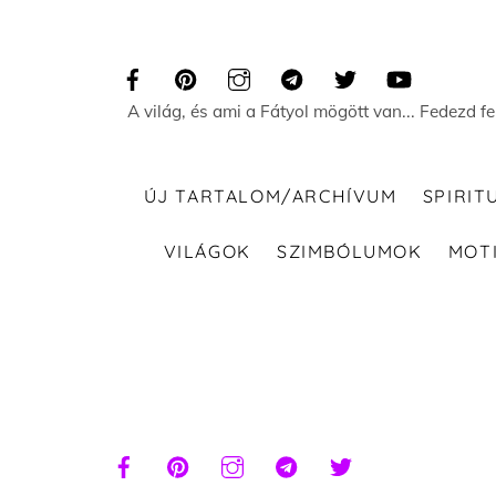
Skip
to
content
A világ, és ami a Fátyol mögött van... Fedezd f
ÚJ TARTALOM/ARCHÍVUM
SPIRIT
VILÁGOK
SZIMBÓLUMOK
MOT