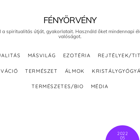
FÉNYÖRVÉNY
el a spiritualitás útját, gyakorlatait. Használd őket mindennapi
valóságot.
UALITÁS
MÁSVILÁG
EZOTÉRIA
REJTÉLYEK/TI
IVÁCIÓ
TERMÉSZET
ÁLMOK
KRISTÁLYGYÓGY
TERMÉSZETES/BIO
MÉDIA
2022
05