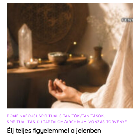
ROXIE NAFOUSI
,
SPIRITUÁLIS TANÍTÓK/TANÍTÁSOK
,
SPIRITUALITÁS
,
ÚJ TARTALOM/ARCHÍVUM
,
VONZÁS TÖRVÉNYE
Élj teljes figyelemmel a jelenben