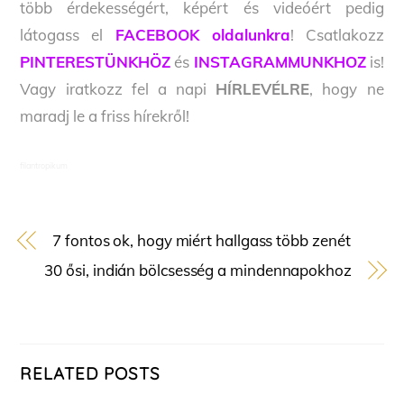
több érdekességért, képért és videóért pedig
látogass el
FACEBOOK oldalunkra
! Csatlakozz
PINTERESTÜNKHÖZ
és
INSTAGRAMMUNKHOZ
is!
Vagy iratkozz fel a napi
HÍRLEVÉLRE
, hogy ne
maradj le a friss hírekről!
filantropikum
7 fontos ok, hogy miért hallgass több zenét
30 ősi, indián bölcsesség a mindennapokhoz
RELATED POSTS