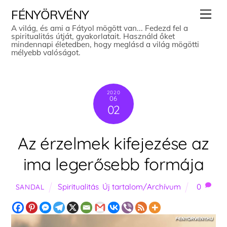
Skip
Men
FÉNYÖRVÉNY
to
A világ, és ami a Fátyol mögött van... Fedezd fel a
spiritualitás útját, gyakorlatait. Használd őket
content
mindennapi életedben, hogy meglásd a világ mögötti
mélyebb valóságot.
2020
06
02
Az érzelmek kifejezése az
ima legerősebb formája
Spiritualitás
,
Új tartalom/Archívum
0
SANDAL