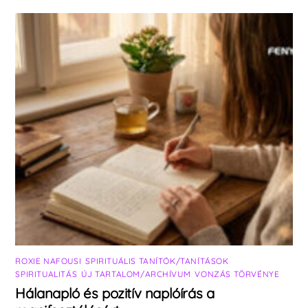
ROXIE NAFOUSI
,
SPIRITUÁLIS TANÍTÓK/TANÍTÁSOK
,
SPIRITUALITÁS
,
ÚJ TARTALOM/ARCHÍVUM
,
VONZÁS TÖRVÉNYE
Hálanapló és pozitív naplóírás a