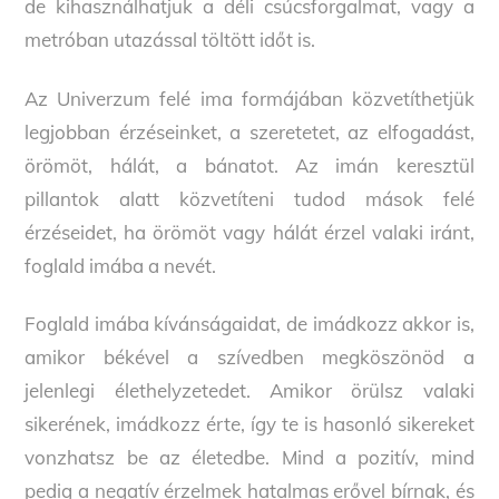
de kihasználhatjuk a déli csúcsforgalmat, vagy a
metróban utazással töltött időt is.
Az Univerzum felé ima formájában közvetíthetjük
legjobban érzéseinket, a szeretetet, az elfogadást,
örömöt, hálát, a bánatot. Az imán keresztül
pillantok alatt közvetíteni tudod mások felé
érzéseidet, ha örömöt vagy hálát érzel valaki iránt,
foglald imába a nevét.
Foglald imába kívánságaidat, de imádkozz akkor is,
amikor békével a szívedben megköszönöd a
jelenlegi élethelyzetedet. Amikor örülsz valaki
sikerének, imádkozz érte, így te is hasonló sikereket
vonzhatsz be az életedbe. Mind a pozitív, mind
pedig a negatív érzelmek hatalmas erővel bírnak, és