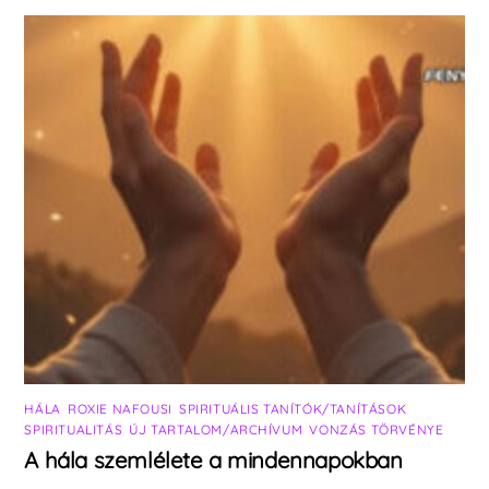
HÁLA
,
ROXIE NAFOUSI
,
SPIRITUÁLIS TANÍTÓK/TANÍTÁSOK
,
SPIRITUALITÁS
,
ÚJ TARTALOM/ARCHÍVUM
,
VONZÁS TÖRVÉNYE
A hála szemlélete a mindennapokban