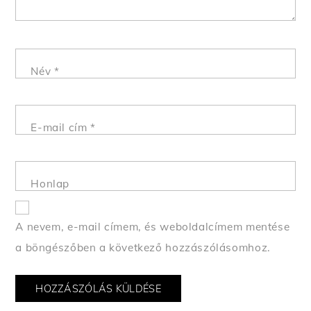
Név
*
E-mail cím
*
Honlap
A nevem, e-mail címem, és weboldalcímem mentése
a böngészőben a következő hozzászólásomhoz.