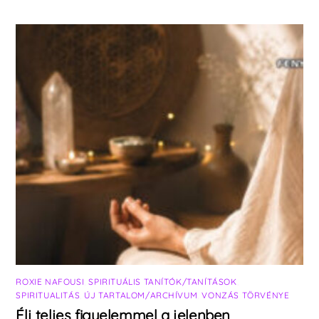
ROXIE NAFOUSI
,
SPIRITUÁLIS TANÍTÓK/TANÍTÁSOK
,
SPIRITUALITÁS
,
ÚJ TARTALOM/ARCHÍVUM
,
VONZÁS TÖRVÉNYE
Élj teljes figyelemmel a jelenben