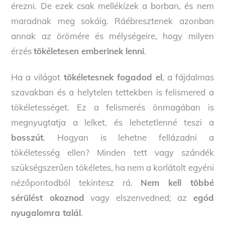
érezni. De ezek csak mellékízek a borban, és nem
maradnak meg sokáig. Ráébresztenek azonban
annak az örömére és mélységeire, hogy milyen
érzés
tökéletesen emberinek lenni
.
Ha a világot
tökéletesnek fogadod el
, a fájdalmas
szavakban és a helytelen tettekben is felismered a
tökéletességet. Ez a felismerés önmagában is
megnyugtatja a lelket, és lehetetlenné teszi a
bosszút
. Hogyan is lehetne fellázadni a
tökéletesség ellen? Minden tett vagy szándék
szükségszerűen tökéletes, ha nem a korlátolt egyéni
nézőpontodból tekintesz rá.
Nem kell többé
sérülést okoznod
vagy elszenvedned; az
egód
nyugalomra talál
.