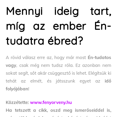
Mennyi ideig tart,
míg az ember Én-
tudatra ébred?
A rövid válasz erre az, hogy már most
Én-tudatos
vagy
, csak még nem tudsz róla. Ez azonban nem
sokat segít, sőt akár csüggesztő is lehet. Elégítsük ki
tehát az elmét, és játsszunk egyet az
idő
folyójában
!
Közzétette:
www.fenyorveny.hu
Ha tetszett a cikk, oszd meg ismerőseiddel is,