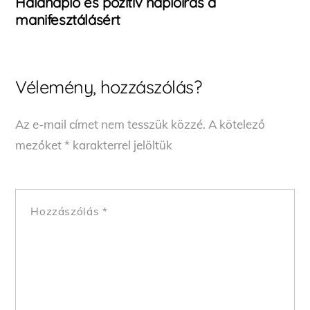
Hálanapló és pozitív naplóírás a
manifesztálásért
Vélemény, hozzászólás?
Az e-mail címet nem tesszük közzé.
A kötelező
mezőket
*
karakterrel jelöltük
Hozzászólás
*