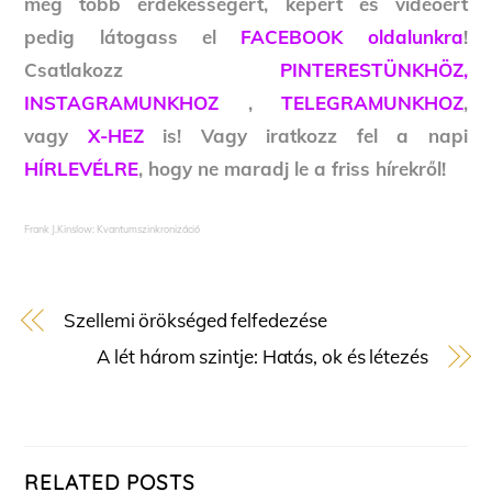
még több érdekességért, képért és videóért
pedig látogass el
FACEBOOK oldalunkra
!
Csatlakozz
PINTERESTÜNKHÖZ,
INSTAGRAMUNKHOZ
,
TELEGRAMUNKHOZ
,
vagy
X-HEZ
is! Vagy iratkozz fel a napi
HÍRLEVÉLRE
, hogy ne maradj le a friss hírekről!
Frank J.Kinslow: Kvantumszinkronizáció
Szellemi örökséged felfedezése
A lét három szintje: Hatás, ok és létezés
RELATED POSTS