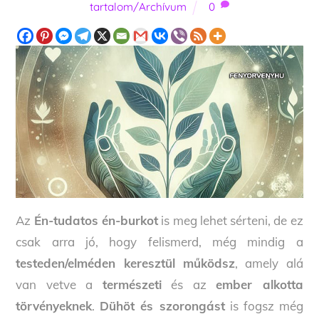
tartalom/Archívum
0
Az
Én-tudatos én-burkot
is meg lehet sérteni, de ez
csak arra jó, hogy felismerd, még mindig a
testeden/elméden keresztül működsz
, amely alá
van vetve a
természeti
és az
ember alkotta
törvényeknek
.
Dühöt és szorongást
is fogsz még