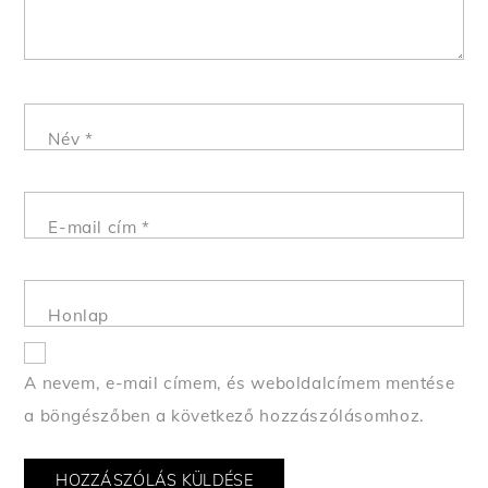
Név
*
E-mail cím
*
Honlap
A nevem, e-mail címem, és weboldalcímem mentése
a böngészőben a következő hozzászólásomhoz.