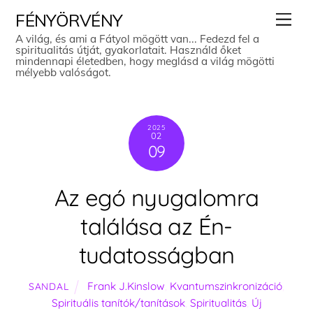
Skip
Men
FÉNYÖRVÉNY
to
A világ, és ami a Fátyol mögött van... Fedezd fel a
spiritualitás útját, gyakorlatait. Használd őket
content
mindennapi életedben, hogy meglásd a világ mögötti
mélyebb valóságot.
2025
02
09
Az egó nyugalomra
találása az Én-
tudatosságban
Frank J.Kinslow
,
Kvantumszinkronizáció
,
SANDAL
Spirituális tanítók/tanítások
,
Spiritualitás
,
Új