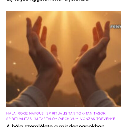
HÁLA
,
ROXIE NAFOUSI
,
SPIRITUÁLIS TANÍTÓK/TANÍTÁSOK
,
SPIRITUALITÁS
,
ÚJ TARTALOM/ARCHÍVUM
,
VONZÁS TÖRVÉNYE
A hála szemlélete a mindennapokban