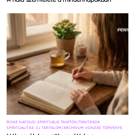
ROXIE NAFOUSI
,
SPIRITUÁLIS TANÍTÓK/TANÍTÁSOK
,
SPIRITUALITÁS
,
ÚJ TARTALOM/ARCHÍVUM
,
VONZÁS TÖRVÉNYE