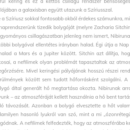
rül kering és ez a kettős csillagú rendszer bensősége
lójában a galaxisban együtt utazunk a Szíriusszal.
 a Szíriusz sokkal fontosabb okból érdekes számunkra, min
naprendszerünk tizedik bolygóját (melyre Zacharia Sitchin
gyományos csillagászatban jelenleg nem ismert, Nibirunak h
többi bolygóval ellentétes irányban halad. Égi útja a N
halad a Mars és a Jupiter között. Sitchin azt állítja, ho
kosai, a nefilimek olyan problémát tapasztaltak az atmo
gőrzésére. Mivel keringési pályájának hosszú részei re
rülmények között sem tudott hőforrásként szolgálni. A 
lygó által generált hő megtartása okozta. Nibirunak ar
vunk – az atmoszféráját kellett használnia a hő bent tartá
ló távozását. Azonban a bolygó elvesztette a hőt valam
lamilyen hasonló lyukról van szó, mint a mi „ózonréte
gódnak. A nefilimek felfedezték, hogy az atmoszférába k