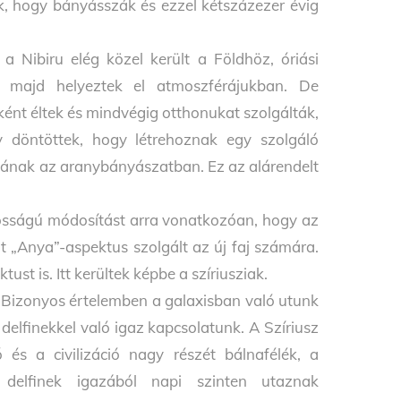
ek, hogy bányásszák és ezzel kétszázezer évig
 Nibiru elég közel került a Földhöz, óriási
 majd helyeztek el atmoszférájukban. De
ént éltek és mindvégig otthonukat szolgálták,
y döntöttek, hogy létrehoznak egy szolgáló
lnának az aranybányászatban. Ez az alárendelt
osságú módosítást arra vonatkozóan, hogy az
nt „Anya”-aspektus szolgált az új faj számára.
ust is. Itt kerültek képbe a szíriusziak.
. Bizonyos értelemben a galaxisban való utunk
delfinekkel való igaz kapcsolatunk. A Szíriusz
és a civilizáció nagy részét bálnafélék, a
 delfinek igazából napi szinten utaznak