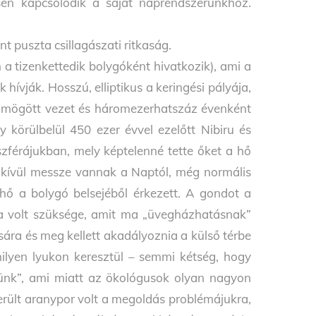
sen kapcsolódik a saját naprendszerünkhöz.
t puszta csillagászati ritkaság.
 a tizenkettedik bolygóként hivatkozik), ami a
ívják. Hosszú, elliptikus a keringési pályája,
ap mögött vezet és háromezerhatszáz évenként
gy körülbelül 450 ezer évvel ezelőtt Nibiru és
szférájukban, mely képtelenné tette őket a hő
ndkívül messze vannak a Naptól, még normális
hő a bolygó belsejéből érkezett. A gondot a
ra volt szüksége, amit ma „üvegházhatásnak”
sára és meg kellett akadályoznia a külső térbe
ilyen lyukon keresztül – semmi kétség, hogy
günk”, ami miatt az ökológusok olyan nagyon
erült aranypor volt a megoldás problémájukra,