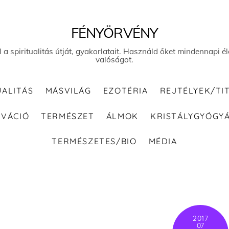
FÉNYÖRVÉNY
el a spiritualitás útját, gyakorlatait. Használd őket mindennapi
valóságot.
UALITÁS
MÁSVILÁG
EZOTÉRIA
REJTÉLYEK/TI
IVÁCIÓ
TERMÉSZET
ÁLMOK
KRISTÁLYGYÓGY
TERMÉSZETES/BIO
MÉDIA
2017
07