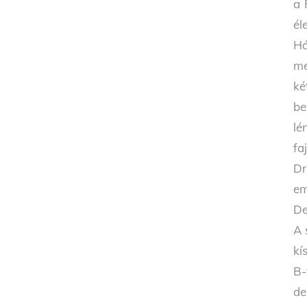
a 
él
Há
me
ké
be
lé
fa
Dr
em
De
A 
kí
B-
de