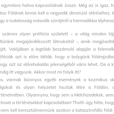
 egymásra hatva kapcsolódnak össze. Még az is igaz, 
ész Földnek lennie kell a negyedik dimenzió eléréséhez,
gy a tudatosság második szintjéről a harmadikba léphess
 számos olyan prófécia született – a világ minden táj
ltúránk megajándékozott látnokaitól -, amik megjósolták
ejét. Valójában a legtöbb beszámoló alapján a felemel
óféciák azt is előre látták, hogy a bolygónk földrajz
ogy azt az előrehaladás jelenségéből várni lehet. De a
ndig itt vagyunk. Akkor most mi folyik itt?
s, vannak bizonyos egyéb események a kozmikus ská
lgokat és olyan helyzetet hoztak létre a Földön, a
rténelmében. Olyannyira, hogy sem a Melchizedekek, se
ztosat a történésekkel kapcsolatban! Thoth úgy hitte, hog
 nem kell keresztülmennünk azokon a katasztrofális földi