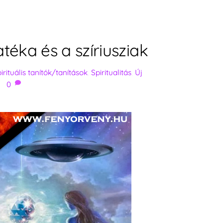
téka és a szíriusziak
irituális tanítók/tanítások
,
Spiritualitás
,
Új
0