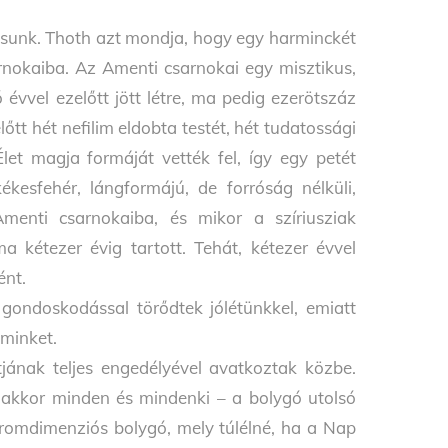
ktusunk. Thoth azt mondja, hogy egy harminckét
arnokaiba. Az Amenti csarnokai egy misztikus,
 évvel ezelőtt jött létre, ma pedig ezerötszáz
lőtt hét nefilim eldobta testét, hét tudatossági
let magja formáját vették fel, így egy petét
kékesfehér, lángformájú, de forróság nélküli,
menti csarnokaiba, és mikor a szíriusziak
a kétezer évig tartott. Tehát, kétezer évvel
ént.
 gondoskodással törődtek jólétünkkel, emiatt
 minket.
jának teljes engedélyével avatkoztak közbe.
akkor minden és mindenki – a bolygó utolsó
háromdimenziós bolygó, mely túlélné, ha a Nap