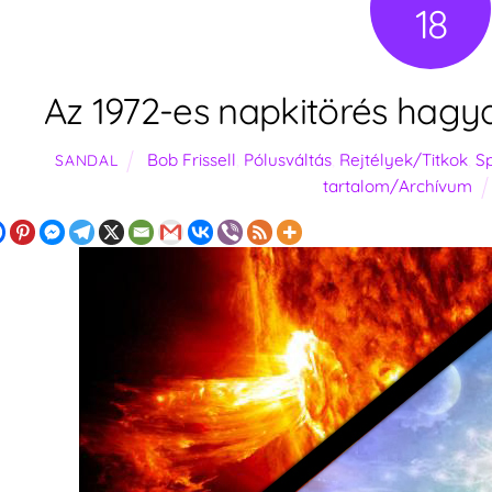
18
Az 1972-es napkitörés hagya
Bob Frissell
,
Pólusváltás
,
Rejtélyek/Titkok
,
Sp
SANDAL
tartalom/Archívum