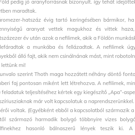
Föld pedig jó aranyforrásnak bizonyult. így tehát idejött
etben maradtak.
romezer-hatszáz évig tartó keringésében bármikor, ha a
nnyiségű aranyat vettek magukhoz és vittek haza,
tszázezer év után azok a nefilimek, akik a Földön munkásk
lefáradtak a munkába és fellázadtak. A nefilimek úg
nyekből álló fajt, akik nem csinálnának mást, mint roboto
j lettünk mi!
unvalo szerint Thoth maga hozzátett néhány döntő font
beri faj pontosan miként lett létrehozva. A nefilimek, mi
 feladatuk teljesítéséhez kértek egy kiegészítő „Apa”-aspekt
szíriusziaknak már volt kapcsolatuk a naprendszerünkkel
sérői voltak. (Egyébként ebből a kapcsolatból származik a 
től származó harmadik bolygó többnyire vizes bolygó 
lfinekhez hasonló bálnaszerű lények teszik ki. A