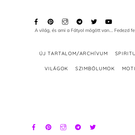
Skip
to
content
A világ, és ami a Fátyol mögött van... Fedezd f
ÚJ TARTALOM/ARCHÍVUM
SPIRIT
VILÁGOK
SZIMBÓLUMOK
MOT