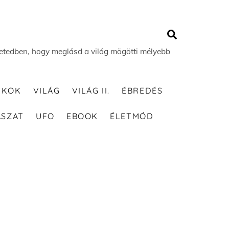
Search
 életedben, hogy meglásd a világ mögötti mélyebb
TKOK
VILÁG
VILÁG II.
ÉBREDÉS
ÁSZAT
UFO
EBOOK
ÉLETMÓD