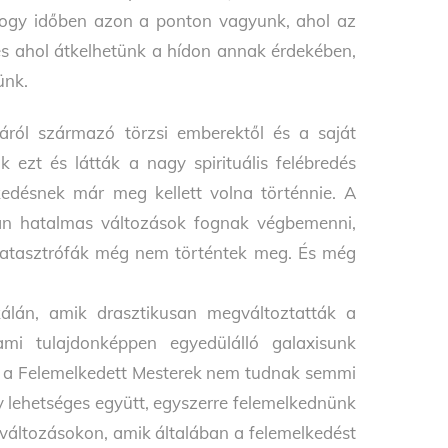
hogy időben azon a ponton vagyunk, ahol az
 és ahol átkelhetünk a hídon annak érdekében,
ünk.
áról származó törzsi emberektől és a saját
 ezt és látták a nagy spirituális felébredés
kedésnek már meg kellett volna történnie. A
ában hatalmas változások fognak végbemenni,
 katasztrófák még nem történtek meg. És még
lán, amik drasztikusan megváltoztatták a
mi tulajdonképpen egyedülálló galaxisunk
m a Felemelkedett Mesterek nem tudnak semmi
y lehetséges együtt, egyszerre felemelkednünk
 változásokon, amik általában a felemelkedést