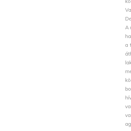
kö
Va
De
A 
ha
a 
át
la
me
kö
bo
hí
va
va
ag