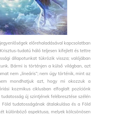
péjegyenlőségek előrehaladásával kapcsolatban
ztus-tudatú háló teljesen kifejlett és tettre
sági állapotunkat tükrözik vissza; valójában
nk. Bármi is történjen a külső világban, azt
amat nem „lineáris”; nem úgy történik, mint az
 nem mondhatjuk azt, hogy mi okozzuk a
iási kozmikus ciklusban elfoglalt pozíciónk
tudatosság új szintjének felébresztése szélén
 Föld tudatosságának átalakulása és a Föld
két különböző aspektusa, melyek kölcsönösen