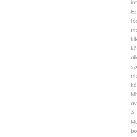
in
Ez
fő
mé
ki
kö
al
sz
me
ké
Mi
av
A 
Mu
bo