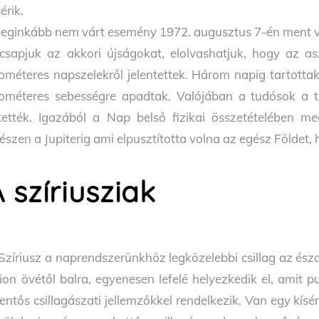
sérik.
leginkább nem várt esemény 1972. augusztus 7-én ment vé
lcsapjuk az akkori újságokat, elolvashatjuk, hogy az as
lométeres napszelekről jelentettek. Három napig tartottak
lométeres sebességre apadtak. Valójában a tudósok a t
tették. Igazából a Nap belső fizikai összetételében me
észen a Jupiterig ami elpusztította volna az egész Földet,
 szíriusziak
Szíriusz a naprendszerünkhöz legközelebbi csillag az észa
ion övétől balra, egyenesen lefelé helyezkedik el, amit p
lentős csillagászati jellemzőkkel rendelkezik. Van egy kísér