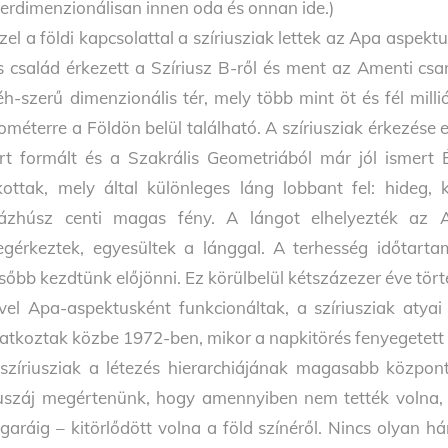
terdimenzionálisan innen oda és onnan ide.)
zel a földi kapcsolattal a szíriusziak lettek az Apa aspe
s család érkezett a Szíriusz B-ről és ment az Amenti cs
h-szerű dimenzionális tér, mely több mint öt és fél millió
lométerre a Földön belül található. A szíriusziak érkezése e
rt formált és a Szakrális Geometriából már jól ismert É
kottak, mely által különleges láng lobbant fel: hideg, 
ázhúsz centi magas fény. A lángot elhelyezték az A
gérkeztek, egyesültek a lánggal. A terhesség időtartam
sőbb kezdtünk előjönni. Ez körülbelül kétszázezer éve tört
vel Apa-aspektusként funkcionáltak, a szíriusziak atyai
atkoztak közbe 1972-ben, mikor a napkitörés fenyegetett
szíriusziak a létezés hierarchiájának magasabb központ
száj megértenünk, hogy amennyiben nem tették volna, 
garáig – kitörlődött volna a föld színéről. Nincs olyan 