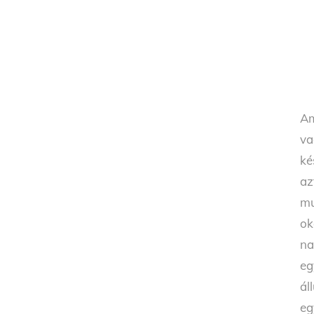
Am
va
ké
az
mu
ok
na
eg
ál
eg