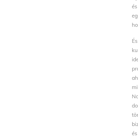
és
eg
ho
És
ku
id
pr
ah
mi
No
do
tö
bi
és