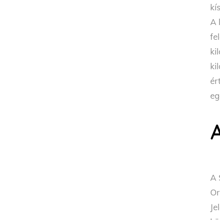
kí
A 
fe
ki
ki
ér
eg
A
A 
Or
Je