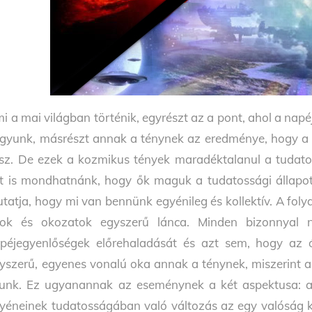
i a mai világban történik, egyrészt az a pont, ahol a na
gyunk, másrészt annak a ténynek az eredménye, hogy a Kris
sz. De ezek a kozmikus tények maradéktalanul a tudatos
t is mondhatnánk, hogy ők maguk a tudatossági állapotu
tatja, hogy mi van bennünk egyénileg és kollektív. A foly
ok és okozatok egyszerű lánca. Minden bizonnyal
péjegyenlőségek előrehaladását és azt sem, hogy az ór
yszerű, egyenes vonalú oka annak a ténynek, miszerint a 
lunk. Ez ugyanannak az eseménynek a két aspektusa: a
yéneinek tudatosságában való változás az egy valóság 