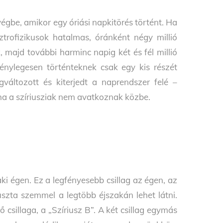
gbe, amikor egy óriási napkitörés történt. Ha
ztrofizikusok hatalmas, óránként négy millió
, majd további harminc napig két és fél millió
énylegesen történteknek csak egy kis részét
gváltozott és kiterjedt a naprendszer felé –
 ha a szíriusziak nem avatkoznak közbe.
ki égen. Ez a legfényesebb csillag az égen, az
uszta szemmel a legtöbb éjszakán lehet látni.
ő csillaga, a „Szíriusz B”. A két csillag egymás