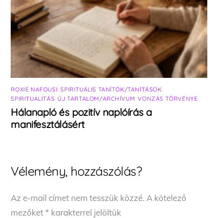
ROXIE NAFOUSI
,
SPIRITUÁLIS TANÍTÓK/TANÍTÁSOK
,
SPIRITUALITÁS
,
ÚJ TARTALOM/ARCHÍVUM
,
VONZÁS TÖRVÉNYE
Hálanapló és pozitív naplóírás a
manifesztálásért
Vélemény, hozzászólás?
Az e-mail címet nem tesszük közzé.
A kötelező
mezőket
*
karakterrel jelöltük