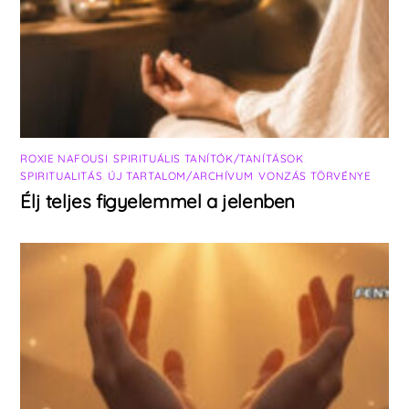
ROXIE NAFOUSI
,
SPIRITUÁLIS TANÍTÓK/TANÍTÁSOK
,
SPIRITUALITÁS
,
ÚJ TARTALOM/ARCHÍVUM
,
VONZÁS TÖRVÉNYE
Élj teljes figyelemmel a jelenben