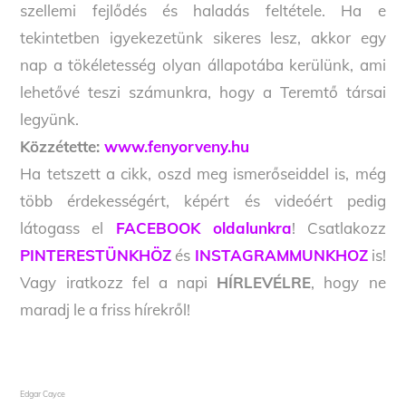
szellemi fejlődés és haladás feltétele. Ha e
tekintetben igyekezetünk sikeres lesz, akkor egy
nap a tökéletesség olyan állapotába kerülünk, ami
lehetővé teszi számunkra, hogy a Teremtő társai
legyünk.
Közzétette:
www.fenyorveny.hu
Ha tetszett a cikk, oszd meg ismerőseiddel is, még
több érdekességért, képért és videóért pedig
látogass el
FACEBOOK oldalunkra
! Csatlakozz
PINTERESTÜNKHÖZ
és
INSTAGRAMMUNKHOZ
is!
Vagy iratkozz fel a napi
HÍRLEVÉLRE
, hogy ne
maradj le a friss hírekről!
Edgar Cayce