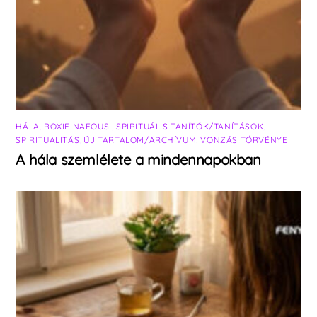
HÁLA
,
ROXIE NAFOUSI
,
SPIRITUÁLIS TANÍTÓK/TANÍTÁSOK
,
SPIRITUALITÁS
,
ÚJ TARTALOM/ARCHÍVUM
,
VONZÁS TÖRVÉNYE
A hála szemlélete a mindennapokban