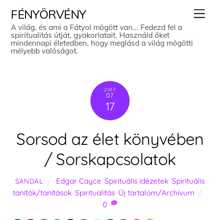
Skip
Men
FÉNYÖRVÉNY
to
A világ, és ami a Fátyol mögött van... Fedezd fel a
spiritualitás útját, gyakorlatait. Használd őket
content
mindennapi életedben, hogy meglásd a világ mögötti
mélyebb valóságot.
2017
07
17
Sorsod az élet könyvében
/ Sorskapcsolatok
Edgar Cayce
,
Spirituális idézetek
,
Spirituális
SANDAL
tanítók/tanítások
,
Spiritualitás
,
Új tartalom/Archívum
0