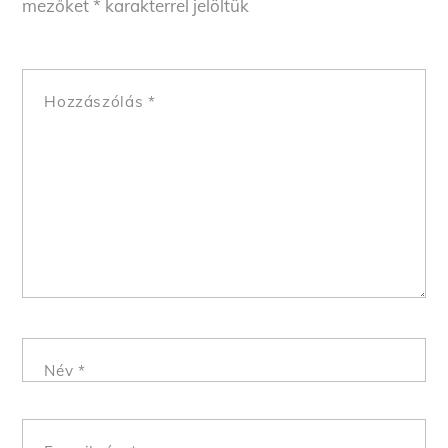
mezőket
*
karakterrel jelöltük
Hozzászólás
*
Név
*