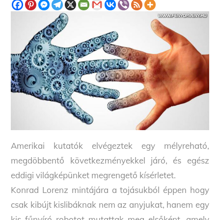
Amerikai kutatók elvégeztek egy mélyreható,
megdöbbentő következményekkel járó, és egész
eddigi világképünket megrengető kísérletet.
Konrad Lorenz mintájára a tojásukból éppen hogy
csak kibújt kislibáknak nem az anyjukat, hanem egy
kis fűnyíró robotot mutattak meg elsőként, amely