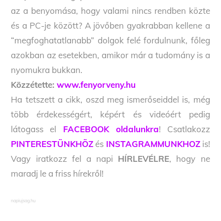
az a benyomása, hogy valami nincs rendben közte
és a PC-je között? A jövőben gyakrabban kellene a
“megfoghatatlanabb” dolgok felé fordulnunk, főleg
azokban az esetekben, amikor már a tudomány is a
nyomukra bukkan.
Közzétette:
www.fenyorveny.hu
Ha tetszett a cikk, oszd meg ismerőseiddel is, még
több érdekességért, képért és videóért pedig
látogass el
FACEBOOK oldalunkra
! Csatlakozz
PINTERESTÜNKHÖZ
és
INSTAGRAMMUNKHOZ
is!
Vagy iratkozz fel a napi
HÍRLEVÉLRE
, hogy ne
maradj le a friss hírekről!
napiujsag.hu