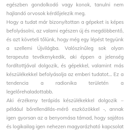
egészben gondolkodó vagy konok, tanulni nem
hajlandó orvosok kérdőjelezik meg.
Hogy a tudat már bizonyítottan a gépeket is képes
befolyásolni, az valami egészen új és megdöbbentő,
és azt követeli tőlünk, hogy még egy lépést tegyünk
a szellemi Újvilágba. Valószínűleg sok olyan
terapeuta tevékenykedik, aki éppen a jelenség
fordítottjával dolgozik, és gépekkel, valamint más
készülékekkel befolyásolja az emberi tudatot… Ez a
tendencia a radionika területén a
legelőrehaladottabb.
Aki érzékeny terápiás készülékekkel dolgozik –
például bőrellenállás-mérő eszközökkel -, annak
igen gyorsan az a benyomása támad, hogy sajátos
és logikailag igen nehezen magyarázható kapcsolat