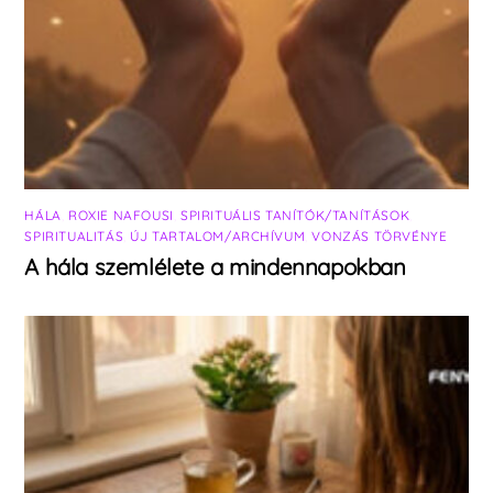
HÁLA
,
ROXIE NAFOUSI
,
SPIRITUÁLIS TANÍTÓK/TANÍTÁSOK
,
SPIRITUALITÁS
,
ÚJ TARTALOM/ARCHÍVUM
,
VONZÁS TÖRVÉNYE
A hála szemlélete a mindennapokban