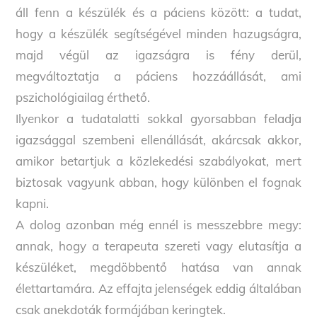
áll fenn a készülék és a páciens között: a tudat,
hogy a készülék segítségével minden hazugságra,
majd végül az igazságra is fény derül,
megváltoztatja a páciens hozzáállását, ami
pszichológiailag érthető.
Ilyenkor a tudatalatti sokkal gyorsabban feladja
igazsággal szembeni ellenállását, akárcsak akkor,
amikor betartjuk a közlekedési szabályokat, mert
biztosak vagyunk abban, hogy különben el fognak
kapni.
A dolog azonban még ennél is messzebbre megy:
annak, hogy a terapeuta szereti vagy elutasítja a
készüléket, megdöbbentő hatása van annak
élettartamára. Az effajta jelenségek eddig általában
csak anekdoták formájában keringtek.