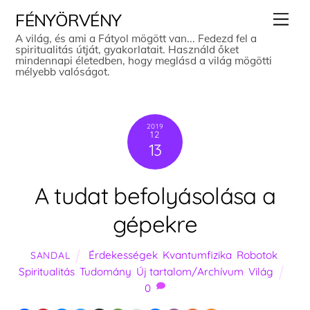
Skip
Men
FÉNYÖRVÉNY
to
A világ, és ami a Fátyol mögött van... Fedezd fel a
spiritualitás útját, gyakorlatait. Használd őket
content
mindennapi életedben, hogy meglásd a világ mögötti
mélyebb valóságot.
2019
12
13
A tudat befolyásolása a
gépekre
Érdekességek
,
Kvantumfizika
,
Robotok
,
SANDAL
Spiritualitás
,
Tudomány
,
Új tartalom/Archívum
,
Világ
0