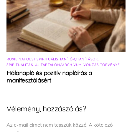
ROXIE NAFOUSI
,
SPIRITUÁLIS TANÍTÓK/TANÍTÁSOK
,
SPIRITUALITÁS
,
ÚJ TARTALOM/ARCHÍVUM
,
VONZÁS TÖRVÉNYE
Hálanapló és pozitív naplóírás a
manifesztálásért
Vélemény, hozzászólás?
Az e-mail címet nem tesszük közzé.
A kötelező