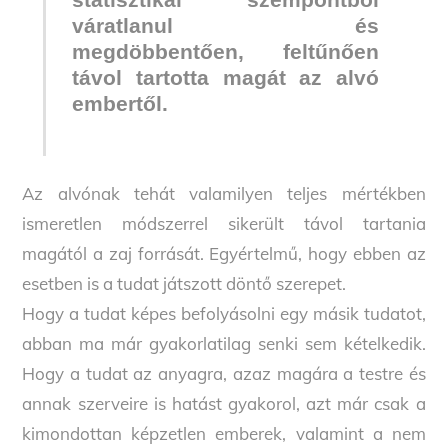
statisztikai szempontból
váratlanul és
megdöbbentően, feltűnően
távol tartotta magát az alvó
embertől.
Az alvónak tehát valamilyen teljes mértékben
ismeretlen módszerrel sikerült távol tartania
magától a zaj forrását. Egyértelmű, hogy ebben az
esetben is a tudat játszott döntő szerepet.
Hogy a tudat képes befolyásolni egy másik tudatot,
abban ma már gyakorlatilag senki sem kételkedik.
Hogy a tudat az anyagra, azaz magára a testre és
annak szerveire is hatást gyakorol, azt már csak a
kimondottan képzetlen emberek, valamint a nem