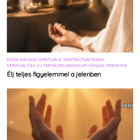
ROXIE NAFOUSI
,
SPIRITUÁLIS TANÍTÓK/TANÍTÁSOK
,
SPIRITUALITÁS
,
ÚJ TARTALOM/ARCHÍVUM
,
VONZÁS TÖRVÉNYE
Élj teljes figyelemmel a jelenben