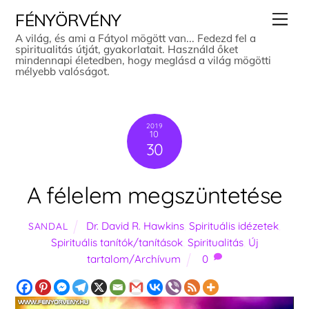
Skip
Men
FÉNYÖRVÉNY
to
A világ, és ami a Fátyol mögött van... Fedezd fel a
spiritualitás útját, gyakorlatait. Használd őket
content
mindennapi életedben, hogy meglásd a világ mögötti
mélyebb valóságot.
2019
10
30
A félelem megszüntetése
Dr. David R. Hawkins
,
Spirituális idézetek
,
SANDAL
Spirituális tanítók/tanítások
,
Spiritualitás
,
Új
tartalom/Archívum
0