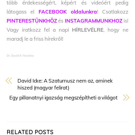
több érdekességért, képért és videóért pedig
látogass el
FACEBOOK oldalunkra
! Csatlakozz
PINTERESTÜNKHÖZ
és
INSTAGRAMMUNKHOZ
is!
Vagy iratkozz fel a napi
HÍRLEVÉLRE
, hogy ne
maradj le a friss hírekről!
Dr. David R. Hawkins
David Icke: A Szaturnusz nem az, aminek
hiszed (magyar felirat)
Egy pillanatnyi igazság megszépítheti a világot
RELATED POSTS