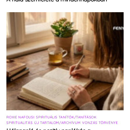
ROXIE NAFOUSI
,
SPIRITUÁLIS TANÍTÓK/TANÍTÁSOK
,
SPIRITUALITÁS
,
ÚJ TARTALOM/ARCHÍVUM
,
VONZÁS TÖRVÉNYE