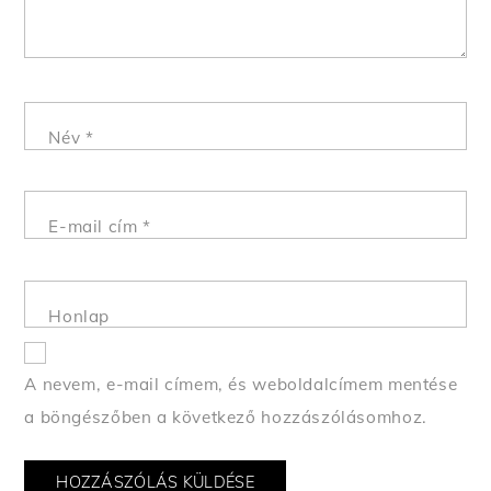
Név
*
E-mail cím
*
Honlap
A nevem, e-mail címem, és weboldalcímem mentése
a böngészőben a következő hozzászólásomhoz.