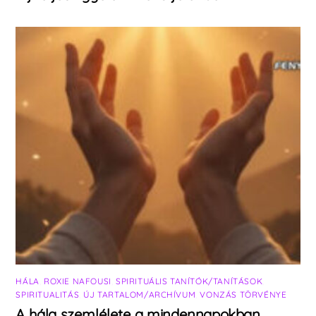
HÁLA
,
ROXIE NAFOUSI
,
SPIRITUÁLIS TANÍTÓK/TANÍTÁSOK
,
SPIRITUALITÁS
,
ÚJ TARTALOM/ARCHÍVUM
,
VONZÁS TÖRVÉNYE
A hála szemlélete a mindennapokban