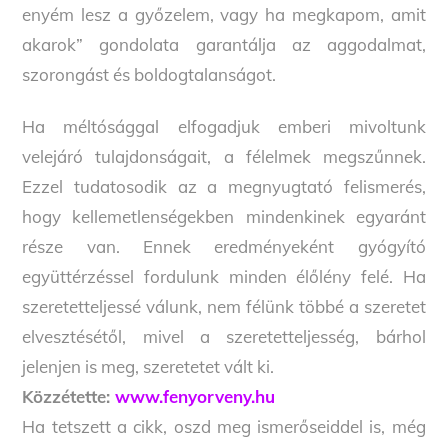
enyém lesz a győzelem, vagy ha megkapom, amit
akarok” gondolata garantálja az aggodalmat,
szorongást és boldogtalanságot.
Ha méltósággal elfogadjuk emberi mivoltunk
velejáró tulajdonságait, a félelmek megszűnnek.
Ezzel tudatosodik az a megnyugtató felismerés,
hogy kellemetlenségekben mindenkinek egyaránt
része van. Ennek eredményeként gyógyító
együttérzéssel fordulunk minden élőlény felé. Ha
szeretetteljessé válunk, nem félünk többé a szeretet
elvesztésétől, mivel a szeretetteljesség, bárhol
jelenjen is meg, szeretetet vált ki.
Közzétette:
www.fenyorveny.hu
Ha tetszett a cikk, oszd meg ismerőseiddel is, még