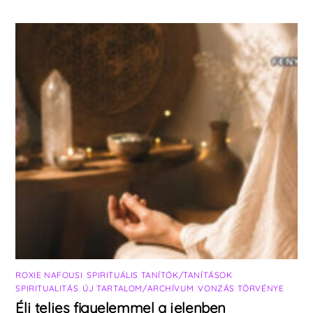
ROXIE NAFOUSI
,
SPIRITUÁLIS TANÍTÓK/TANÍTÁSOK
,
SPIRITUALITÁS
,
ÚJ TARTALOM/ARCHÍVUM
,
VONZÁS TÖRVÉNYE
Élj teljes figyelemmel a jelenben