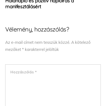
Hálanapló és pozitív naplóírás a
manifesztálásért
Vélemény, hozzászólás?
Az e-mail címet nem tesszük közzé.
A kötelező
mezőket
*
karakterrel jelöltük
Hozzászólás
*