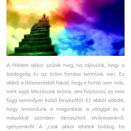
A félelem akkor szűnik meg, ha rájövünk, hogy a
boldogság és az öröm forrása bennünk van. Ez
abból a felismerésből fakad, hogy e forrás nem más,
mint saját létezésünk öröme, ami folytonos, és nem
függ semmilyen külső tényezőtől. Ez abból adódik,
hogy lemondunk a magunkkal, a világgal és a
másokkal szemben támasztott elvárásainkról,
igényeinkről. A „csak akkor lehetek boldog, ha