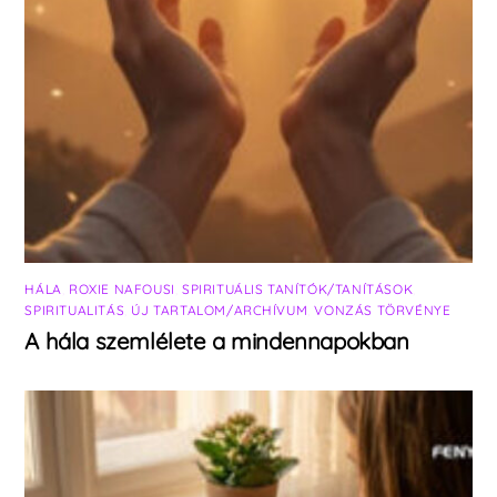
HÁLA
,
ROXIE NAFOUSI
,
SPIRITUÁLIS TANÍTÓK/TANÍTÁSOK
,
SPIRITUALITÁS
,
ÚJ TARTALOM/ARCHÍVUM
,
VONZÁS TÖRVÉNYE
A hála szemlélete a mindennapokban