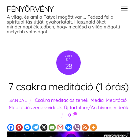
Skip
Men
FÉNYÖRVÉNY
to
A világ, és ami a Fátyol mögött van... Fedezd fel a
spiritualitás útját, gyakorlatait. Használd őket
content
mindennapi életedben, hogy meglásd a világ mögötti
mélyebb valóságot.
2014
04
28
7 csakra meditáció (1 órás)
Csakra meditációs zenék
,
Média
,
Meditáció
,
SANDAL
Meditációs zenék-videók
,
Új tartalom/Archívum
,
Videók
0