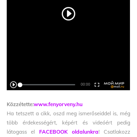
Közzétette:
www.fenyorveny.hu
Ha tetszett a cikk, oszd meg ismerőseiddel is, még
több érdekességért, képért és videóért pedig
látogass el
FACEBOOK oldalunkra
! Csatlakozz