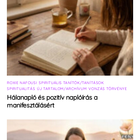
ROXIE NAFOUSI
,
SPIRITUÁLIS TANÍTÓK/TANÍTÁSOK
,
SPIRITUALITÁS
,
ÚJ TARTALOM/ARCHÍVUM
,
VONZÁS TÖRVÉNYE
Hálanapló és pozitív naplóírás a
manifesztálásért