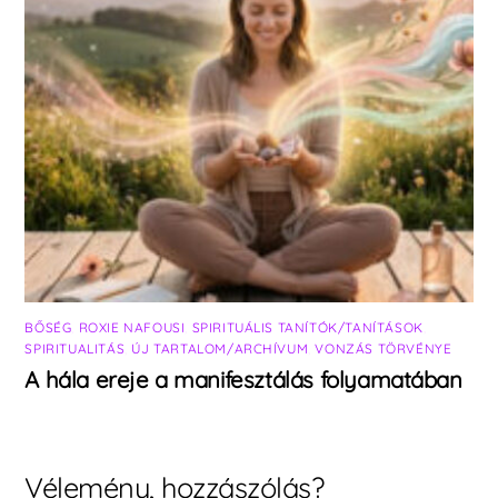
BŐSÉG
,
ROXIE NAFOUSI
,
SPIRITUÁLIS TANÍTÓK/TANÍTÁSOK
,
SPIRITUALITÁS
,
ÚJ TARTALOM/ARCHÍVUM
,
VONZÁS TÖRVÉNYE
A hála ereje a manifesztálás folyamatában
Vélemény, hozzászólás?