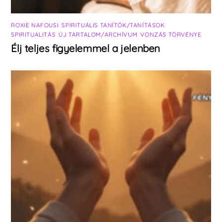
ROXIE NAFOUSI
,
SPIRITUÁLIS TANÍTÓK/TANÍTÁSOK
,
SPIRITUALITÁS
,
ÚJ TARTALOM/ARCHÍVUM
,
VONZÁS TÖRVÉNYE
Élj teljes figyelemmel a jelenben