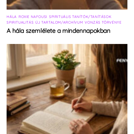
HÁLA
,
ROXIE NAFOUSI
,
SPIRITUÁLIS TANÍTÓK/TANÍTÁSOK
,
SPIRITUALITÁS
,
ÚJ TARTALOM/ARCHÍVUM
,
VONZÁS TÖRVÉNYE
A hála szemlélete a mindennapokban