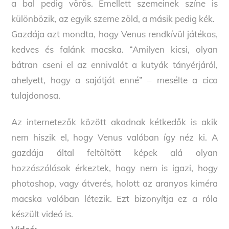
a bal pedig vörös. Emellett szemeinek színe is
különbözik, az egyik szeme zöld, a másik pedig kék.
Gazdája azt mondta, hogy Venus rendkívül játékos,
kedves és falánk macska. “Amilyen kicsi, olyan
bátran cseni el az ennivalót a kutyák tányérjáról,
ahelyett, hogy a sajátját enné” – mesélte a cica
tulajdonosa.
Az internetezők között akadnak kétkedők is akik
nem hiszik el, hogy Venus valóban így néz ki. A
gazdája által feltöltött képek alá olyan
hozzászólások érkeztek, hogy nem is igazi, hogy
photoshop, vagy átverés, holott az aranyos kiméra
macska valóban létezik. Ezt bizonyítja ez a róla
készült videó is.