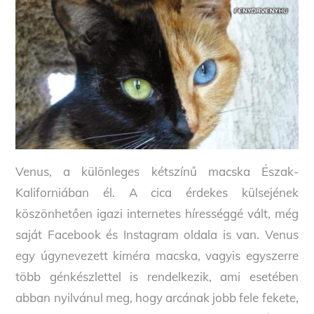
Venus, a különleges kétszínű macska Észak-
Kaliforniában él. A cica érdekes külsejének
köszönhetően igazi internetes hírességgé vált, még
saját Facebook és Instagram oldala is van. Venus
egy úgynevezett kiméra macska, vagyis egyszerre
több génkészlettel is rendelkezik, ami esetében
abban nyilvánul meg, hogy arcának jobb fele fekete,