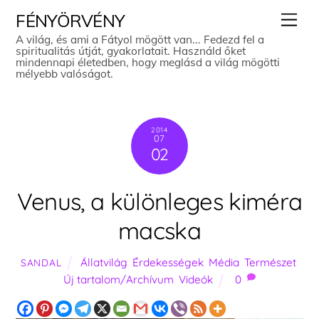
Skip
Men
FÉNYÖRVÉNY
to
A világ, és ami a Fátyol mögött van... Fedezd fel a
spiritualitás útját, gyakorlatait. Használd őket
content
mindennapi életedben, hogy meglásd a világ mögötti
mélyebb valóságot.
2014
07
02
Venus, a különleges kiméra
macska
Állatvilág
,
Érdekességek
,
Média
,
Természet
,
SANDAL
Új tartalom/Archívum
,
Videók
0