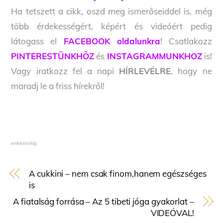
Ha tetszett a cikk, oszd meg ismerőseiddel is, még
több érdekességért, képért és videóért pedig
látogass el
FACEBOOK oldalunkra
! Csatlakozz
PINTERESTÜNKHÖZ
és
INSTAGRAMMUNKHOZ
is!
Vagy iratkozz fel a napi
HÍRLEVÉLRE
, hogy ne
maradj le a friss hírekről!
erdekesvilag
A cukkini – nem csak finom,hanem egészséges
is
A fiatalság forrása – Az 5 tibeti jóga gyakorlat –
VIDEÓVAL!