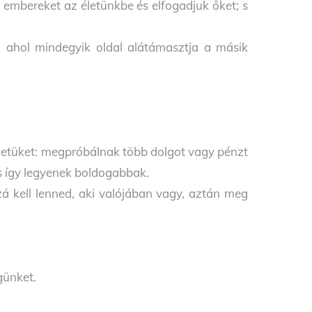
 embereket az életünkbe és elfogadjuk őket; s
t, ahol mindegyik oldal alátámasztja a másik
életüket: megpróbálnak több dolgot vagy pénzt
és így legyenek boldogabbak.
á kell lenned, aki valójában vagy, aztán meg
günket.