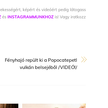
ekességért, képért és videóért pedig látogass
Z
és
INSTAGRAMMUNKHOZ
is! Vagy iratkozz
Fényhajó repült ki a Popocatepetl
vulkán belsejéből /VIDEÓ!/