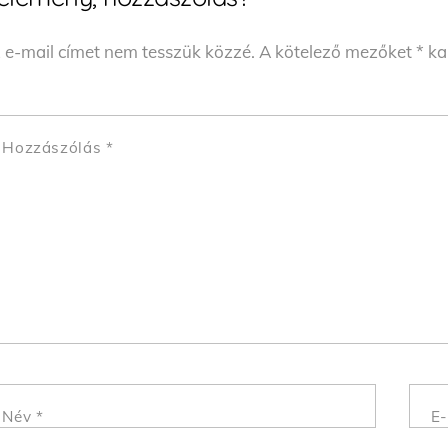
 e-mail címet nem tesszük közzé.
A kötelező mezőket
*
kar
Hozzászólás
*
Név
*
E-