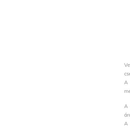
Ve
cs
A 
mé
A 
ár
A 