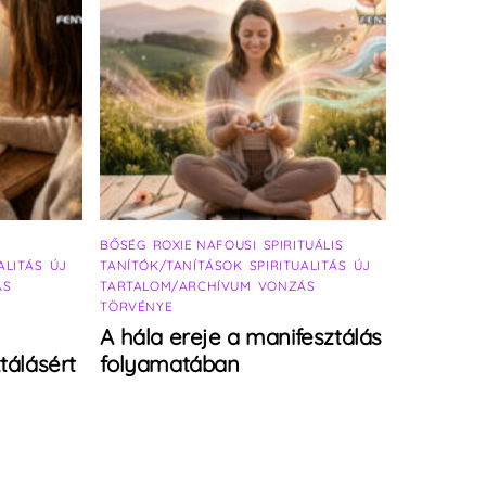
BŐSÉG
,
ROXIE NAFOUSI
,
SPIRITUÁLIS
ALITÁS
,
ÚJ
TANÍTÓK/TANÍTÁSOK
,
SPIRITUALITÁS
,
ÚJ
ÁS
TARTALOM/ARCHÍVUM
,
VONZÁS
TÖRVÉNYE
A hála ereje a manifesztálás
tálásért
folyamatában