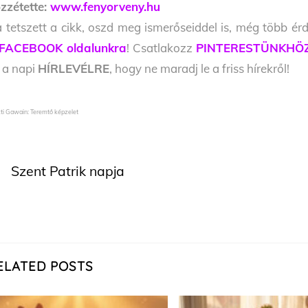
zzétette:
www.fenyorveny.hu
 tetszett a cikk, oszd meg ismerőseiddel is, még több érd
FACEBOOK oldalunkra
! Csatlakozz
PINTERESTÜNKHÖ
l a napi
HÍRLEVÉLRE
, hogy ne maradj le a friss hírekről!
ti Gawain: Teremtő képzelet
Szent Patrik napja
ELATED POSTS