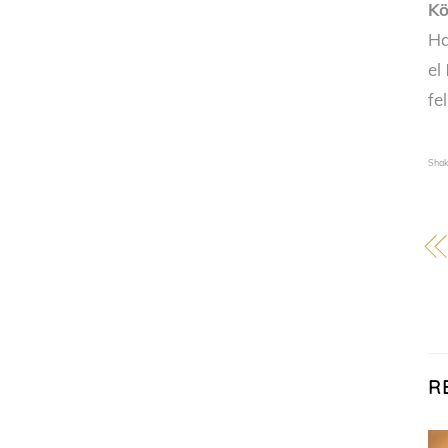
Kö
Ha
el
fe
Shak
R