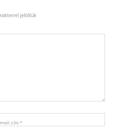
akterrel jelöltük
mail cím
*