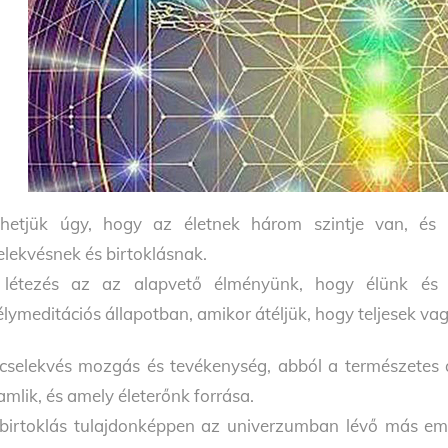
hetjük úgy, hogy az életnek három szintje van, és e
elekvésnek és birtoklásnak.
létezés az az alapvető élményünk, hogy élünk és 
lymeditációs állapotban, amikor átéljük, hogy teljesek v
cselekvés mozgás és tevékenység, abból a természetes 
amlik, és amely életerőnk forrása.
birtoklás tulajdonképpen az univerzumban lévő más e