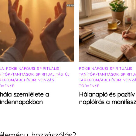
LA
,
ROXIE NAFOUSI
,
SPIRITUÁLIS
ROXIE NAFOUSI
,
SPIRITUÁLIS
NÍTÓK/TANÍTÁSOK
,
SPIRITUALITÁS
,
ÚJ
TANÍTÓK/TANÍTÁSOK
,
SPIRITU
RTALOM/ARCHÍVUM
,
VONZÁS
TARTALOM/ARCHÍVUM
,
VONZ
RVÉNYE
TÖRVÉNYE
hála szemlélete a
Hálanapló és pozitív
indennapokban
naplóírás a manifesz
élemény, hozzászólás?