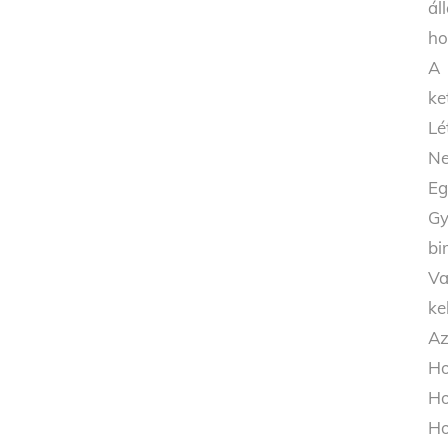
ál
ho
A 
ke
Lé
Ne
Eg
Gy
bi
Va
ke
Az
Ho
Ho
Ho