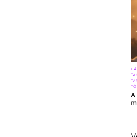
HÁ
TA
TA
TÖ
A 
m
V