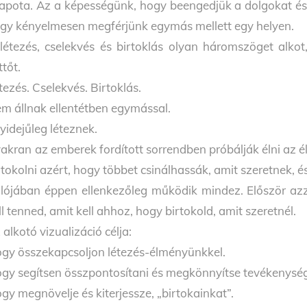
lapota. Az a képességünk, hogy beengedjük a dolgokat és
gy kényelmesen megférjünk egymás mellett egy helyen.
létezés, cselekvés és birtoklás olyan háromszöget alko
ttőt.
tezés. Cselekvés. Birtoklás.
m állnak ellentétben egymással.
yidejűleg léteznek.
akran az emberek fordított sorrendben próbálják élni az 
rtokolni azért, hogy többet csinálhassák, amit szeretnek, 
lójában éppen ellenkezőleg működik mindez. Először azz
ll tenned, amit kell ahhoz, hogy birtokold, amit szeretnél.
 alkotó vizualizáció célja:
gy összekapcsoljon létezés-élményünkkel.
gy segítsen összpontosítani és megkönnyítse tevékenysé
gy megnövelje és kiterjessze, „birtokainkat”.