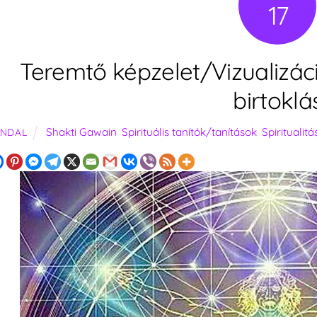
17
Teremtő képzelet/Vizualizáci
birtoklá
Shakti Gawain
,
Spirituális tanítók/tanítások
,
Spiritualitá
ANDAL