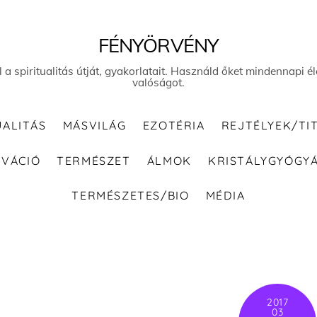
FÉNYÖRVÉNY
el a spiritualitás útját, gyakorlatait. Használd őket mindennapi
valóságot.
UALITÁS
MÁSVILÁG
EZOTÉRIA
REJTÉLYEK/TI
IVÁCIÓ
TERMÉSZET
ÁLMOK
KRISTÁLYGYÓGY
TERMÉSZETES/BIO
MÉDIA
2017
03