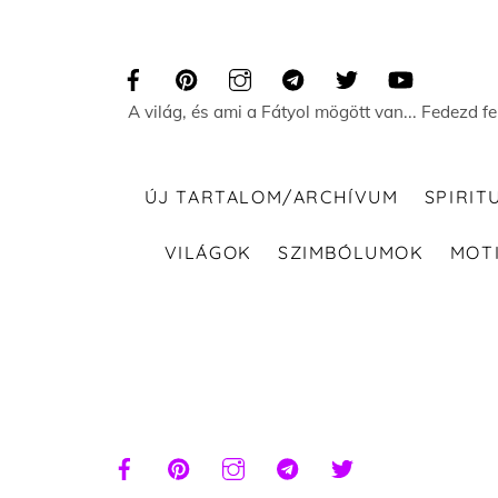
Skip
to
content
A világ, és ami a Fátyol mögött van... Fedezd f
ÚJ TARTALOM/ARCHÍVUM
SPIRIT
VILÁGOK
SZIMBÓLUMOK
MOT