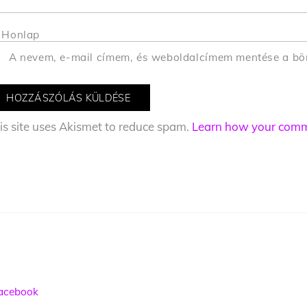
Honlap
A nevem, e-mail címem, és weboldalcímem mentése a b
is site uses Akismet to reduce spam.
Learn how your comme
acebook