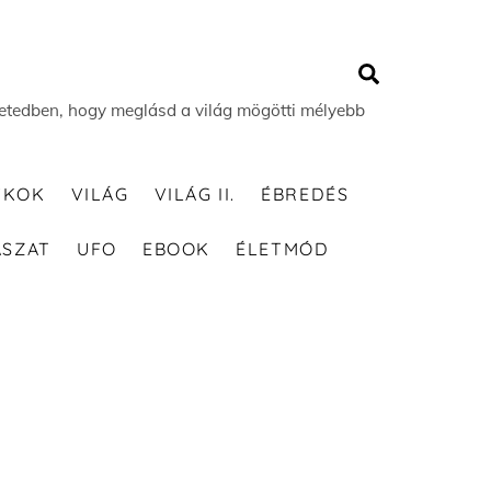
Search
 életedben, hogy meglásd a világ mögötti mélyebb
TKOK
VILÁG
VILÁG II.
ÉBREDÉS
ÁSZAT
UFO
EBOOK
ÉLETMÓD