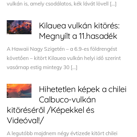
vulkán is, amely csodálatos, kék lávát lövell […]
Kilauea vulkán kitörés:
Megnyílt a 11.hasadék
A Hawaii Nagy Szigetén – a 6.9-es földrengést
követően – kitört Kilauea vulkán helyi idő szerint
vasárnap estig mintegy 30 […]
Hihetetlen képek a chilei
Calbuco-vulkán
kitöréséről /Képekkel és
Videóval!/
A legutóbb majdnem négy évtizede kitört chilei