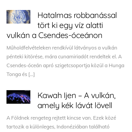
Hatalmas robbanással
tört ki egy víz alatti
vulkán a Csendes-óceánon
Műholdfelvételeken rendkívül látványos a vulkán
pénteki kitörése, mára cunamiriadót rendeltek el. A
Csendes-óceán apró szigetcsoportja közül a Hunga
Tonga és […]
Kawah Ijen – A vulkán,
amely kék lávát lövell
A Földnek rengeteg rejtett kincse van. Ezek közé
tartozik a különleges, Indonéziában található