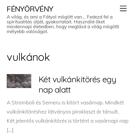
Skip
Men
FÉNYÖRVÉNY
to
A világ, és ami a Fátyol mögött van... Fedezd fel a
spiritualitás útját, gyakorlatait. Használd őket
content
mindennapi életedben, hogy meglásd a világ mögötti
mélyebb valóságot.
vulkánok
Két vulkánkitörés egy
nap alatt
A Stromboli és Semeru is kitört vasárnap. Mindkét
vulkánkitöréshez látványos piroklaszt ár társult.
Két jelentős vulkánkitörés is történt a vasárnapi nap
[…]