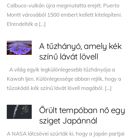
Calbuco-vulkán újra megmutatta erejét. Puerto
Montt városából 1500 embert kellett kitelepíteni.
Elrendelték a […]
A tűzhányó, amely kék
színű lávát lövell
A világ egyik legkülönlegesebb tűzhányója a
Kawah Ijen. Különlegessége abban rejlik, hogy a
tűzokádó kék színű lávát lövell magából. […]
Őrült tempóban nő egy
sziget Japánnál
A NASA látcsövei szúrták ki, hogy a Japán partjai