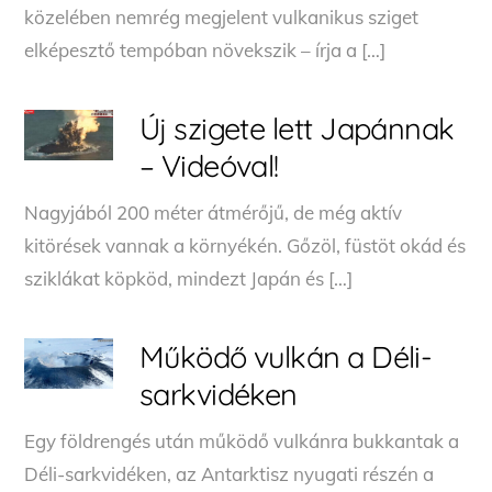
közelében nemrég megjelent vulkanikus sziget
elképesztő tempóban növekszik – írja a […]
Új szigete lett Japánnak
– Videóval!
Nagyjából 200 méter átmérőjű, de még aktív
kitörések vannak a környékén. Gőzöl, füstöt okád és
sziklákat köpköd, mindezt Japán és […]
Működő vulkán a Déli-
sarkvidéken
Egy földrengés után működő vulkánra bukkantak a
Déli-sarkvidéken, az Antarktisz nyugati részén a