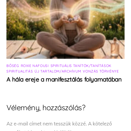
BŐSÉG
,
ROXIE NAFOUSI
,
SPIRITUÁLIS TANÍTÓK/TANÍTÁSOK
,
SPIRITUALITÁS
,
ÚJ TARTALOM/ARCHÍVUM
,
VONZÁS TÖRVÉNYE
A hála ereje a manifesztálás folyamatában
Vélemény, hozzászólás?
Az e-mail címet nem tesszük közzé.
A kötelező