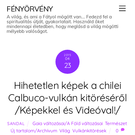
Skip
Men
FÉNYÖRVÉNY
to
A világ, és ami a Fátyol mögött van... Fedezd fel a
spiritualitás útját, gyakorlatait. Használd őket
content
mindennapi életedben, hogy meglásd a világ mögötti
mélyebb valóságot.
2015
04
23
Hihetetlen képek a chilei
Calbuco-vulkán kitöréséről
/Képekkel és Videóval!/
Gaia változásai/A Föld változásai
,
Természet
,
SANDAL
Új tartalom/Archívum
,
Világ
,
Vulkánkitörések
0