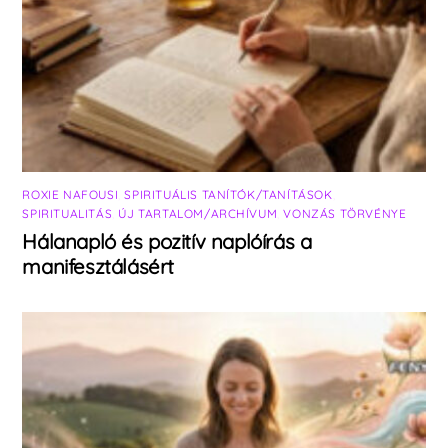
ROXIE NAFOUSI
,
SPIRITUÁLIS TANÍTÓK/TANÍTÁSOK
,
SPIRITUALITÁS
,
ÚJ TARTALOM/ARCHÍVUM
,
VONZÁS TÖRVÉNYE
Hálanapló és pozitív naplóírás a
manifesztálásért