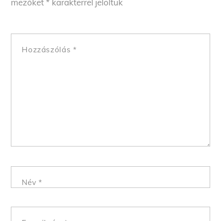
mezőket
*
karakterrel jelöltük
Hozzászólás
*
Név
*