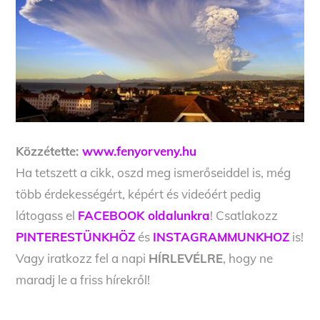
Közzétette:
www.fenyorveny.hu
Ha tetszett a cikk, oszd meg ismerőseiddel is, még
több érdekességért, képért és videóért pedig
látogass el
FACEBOOK oldalunkra
! Csatlakozz
PINTERESTÜNKHÖZ
és
INSTAGRAMMUNKHOZ
is!
Vagy iratkozz fel a napi
HÍRLEVÉLRE
, hogy ne
maradj le a friss hírekről!