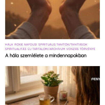
HÁLA
,
ROXIE NAFOUSI
,
SPIRITUÁLIS TANÍTÓK/TANÍTÁSOK
,
SPIRITUALITÁS
,
ÚJ TARTALOM/ARCHÍVUM
,
VONZÁS TÖRVÉNYE
A hála szemlélete a mindennapokban