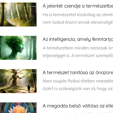
A jelenlét csendje a természetb
Ha a természetet kizárólag az elmé
nem tudod érezni annak elevenségét,
Az intelligencia, amely fenntartja
A természetben minden nemcsak ö
teljességgel is. A természet szerepl
A természet tanítása az önazon
Nem csupán fizikai életben maradá
Azért is szükségünk van rá, hogy a
A megadás belső váltása az ell