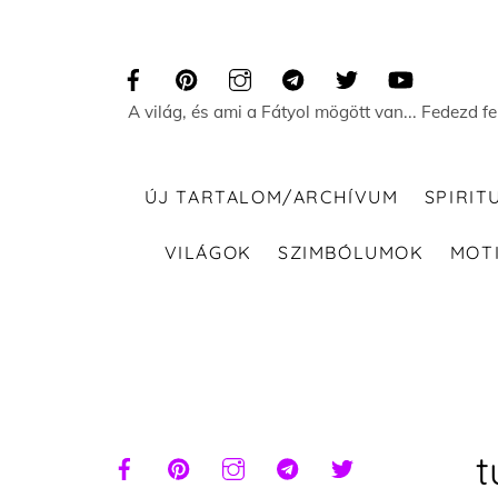
Skip
to
content
A világ, és ami a Fátyol mögött van... Fedezd f
ÚJ TARTALOM/ARCHÍVUM
SPIRIT
VILÁGOK
SZIMBÓLUMOK
MOT
t