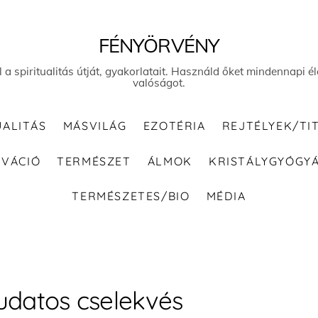
FÉNYÖRVÉNY
el a spiritualitás útját, gyakorlatait. Használd őket mindennapi
valóságot.
UALITÁS
MÁSVILÁG
EZOTÉRIA
REJTÉLYEK/TI
IVÁCIÓ
TERMÉSZET
ÁLMOK
KRISTÁLYGYÓGY
TERMÉSZETES/BIO
MÉDIA
udatos cselekvés