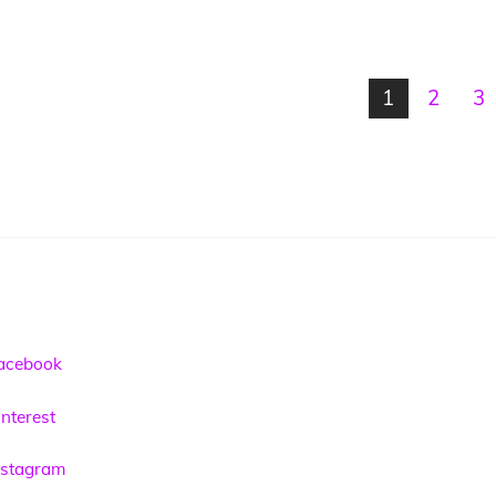
1
2
3
acebook
nterest
nstagram