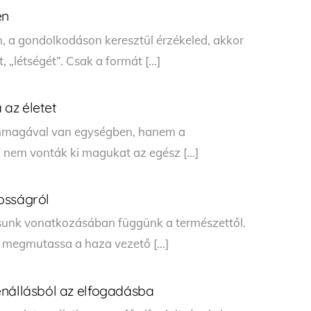
en
n, a gondolkodáson keresztül érzékeled, akkor
 „létségét”. Csak a formát […]
 az életet
nmagával van egységben, hanem a
ői nem vonták ki magukat az egész […]
osságról
sunk vonatkozásában függünk a természettől.
z megmutassa a haza vezető […]
enállásból az elfogadásba