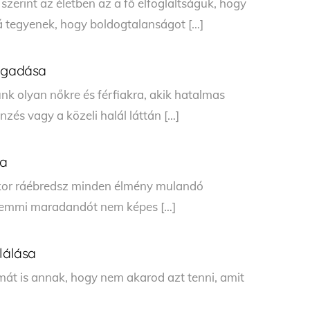
 szerint az életben az a fő elfoglaltságuk, hogy
tegyenek, hogy boldogtalanságot […]
fogadása
k olyan nőkre és férfiakra, akik hatalmas
zés vagy a közeli halál láttán […]
ia
kor ráébredsz minden élmény mulandó
g semmi maradandót nem képes […]
lálása
t is annak, hogy nem akarod azt tenni, amit