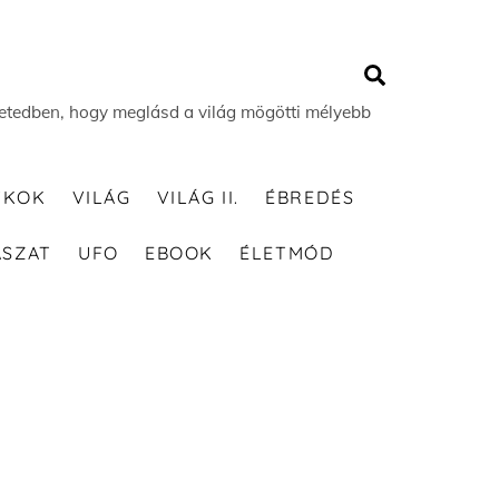
Search
 életedben, hogy meglásd a világ mögötti mélyebb
TKOK
VILÁG
VILÁG II.
ÉBREDÉS
ÁSZAT
UFO
EBOOK
ÉLETMÓD