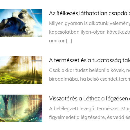
Az ítélkezés láthatatlan csapdáj
Milyen gyorsan is alkotunk vélemény
kapcsolatban ilyen-olyan következtet
amikor […]
A természet és a tudatosság ta
Csak akkor tudsz belépni a kövek, 
birodalmába, ha belső csendet ter
Visszatérés a Léthez a légzésen 
A belélegzett levegő: természet. Mag
figyelmedet a légzésedre, és vedd é