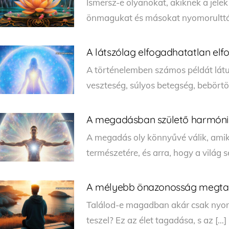
Ismersz-e olyanokat, akiknek a jelek
önmagukat és másokat nyomorulttá 
A látszólag elfogadhatatlan el
A történelemben számos példát látun
veszteség, súlyos betegség, bebörtön
A megadásban születő harmón
A megadás oly könnyűvé válik, ami
természetére, és arra, hogy a vilá
A mélyebb önazonosság megta
Találod-e magadban akár csak nyomá
teszel? Ez az élet tagadása, s az […]