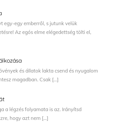
a
t egy-egy emberről, s jutunk velük
ésre! Az egós elme elégedettség tölti el,
lálkozása
növények és állatok lakta csend és nyugalom
emtesz magadban. Csak […]
át
a a légzés folyamata is az. Irányítsd
szre, hogy azt nem […]