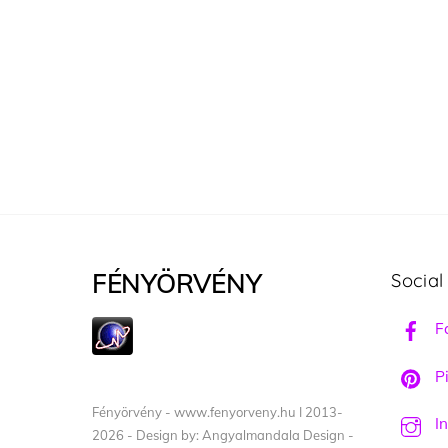
FÉNYÖRVÉNY
Social
F
Pi
Fényörvény - www.fenyorveny.hu I 2013-
I
2026 - Design by: Angyalmandala Design -