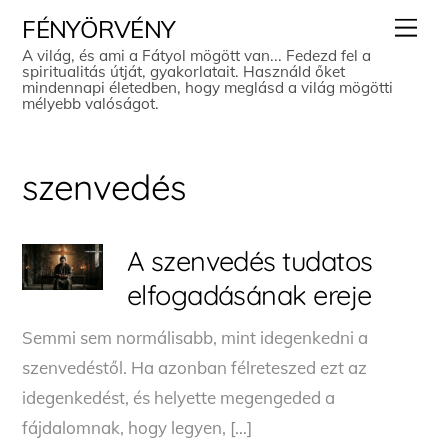
Skip
Men
FÉNYÖRVÉNY
to
A világ, és ami a Fátyol mögött van... Fedezd fel a
spiritualitás útját, gyakorlatait. Használd őket
content
mindennapi életedben, hogy meglásd a világ mögötti
mélyebb valóságot.
szenvedés
A szenvedés tudatos
elfogadásának ereje
Semmi sem normálisabb, mint idegenkedni a
szenvedéstől. Ha azonban félreteszed ezt az
idegenkedést, és helyette megengeded a
fájdalomnak, hogy legyen, […]