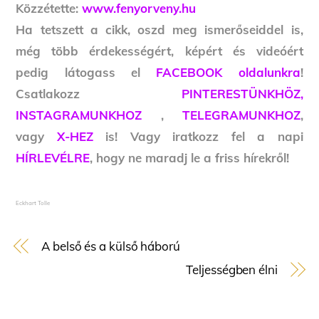
Közzétette:
www.fenyorveny.hu
Ha tetszett a cikk, oszd meg ismerőseiddel is,
még több érdekességért, képért és videóért
pedig látogass el
FACEBOOK oldalunkra
!
Csatlakozz
PINTERESTÜNKHÖZ,
INSTAGRAMUNKHOZ
,
TELEGRAMUNKHOZ
,
vagy
X-HEZ
is! Vagy iratkozz fel a napi
HÍRLEVÉLRE
, hogy ne maradj le a friss hírekről!
Eckhart Tolle
A belső és a külső háború
Teljességben élni