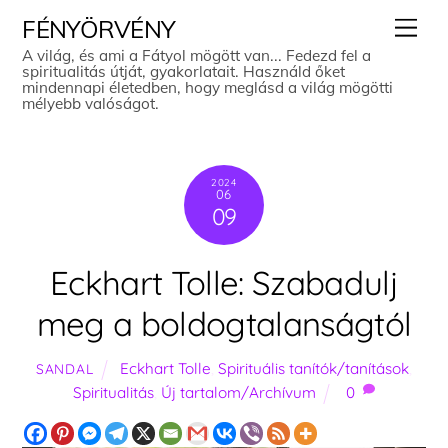
Skip
Men
FÉNYÖRVÉNY
to
A világ, és ami a Fátyol mögött van... Fedezd fel a
spiritualitás útját, gyakorlatait. Használd őket
content
mindennapi életedben, hogy meglásd a világ mögötti
mélyebb valóságot.
2024
06
09
Eckhart Tolle: Szabadulj
meg a boldogtalanságtól
Eckhart Tolle
,
Spirituális tanítók/tanítások
,
SANDAL
Spiritualitás
,
Új tartalom/Archívum
0