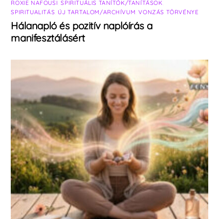
ROXIE NAFOUSI
,
SPIRITUÁLIS TANÍTÓK/TANÍTÁSOK
,
SPIRITUALITÁS
,
ÚJ TARTALOM/ARCHÍVUM
,
VONZÁS TÖRVÉNYE
Hálanapló és pozitív naplóírás a
manifesztálásért