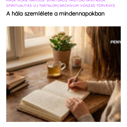
HÁLA
,
ROXIE NAFOUSI
,
SPIRITUÁLIS TANÍTÓK/TANÍTÁSOK
,
SPIRITUALITÁS
,
ÚJ TARTALOM/ARCHÍVUM
,
VONZÁS TÖRVÉNYE
A hála szemlélete a mindennapokban