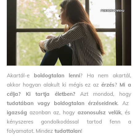
Akartál-e
boldogtalan lenni
? Ha nem akartál,
akkor hogyan alakult ki mégis ez az
érzés
?
Mi a
célja? Ki tartja életben?
Azt mondod, hogy
tudatában vagy boldogtalan érzéseidnek
. Az
igazság
azonban az, hogy
azonosulsz velük
, és
kényszeres gondolkodással tartod fenn a
folyamatot. Mindez
tudattalan
!