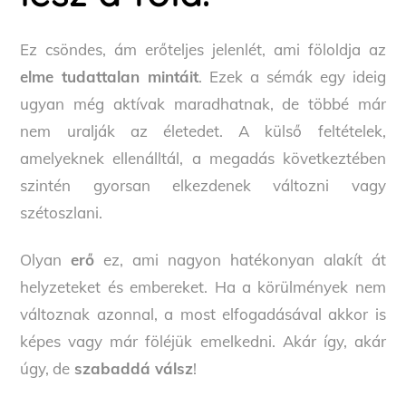
Ez csöndes, ám erőteljes jelenlét, ami föloldja az
elme tudattalan mintáit
. Ezek a sémák egy ideig
ugyan még aktívak maradhatnak, de többé már
nem uralják az életedet. A külső feltételek,
amelyeknek ellenálltál, a megadás következtében
szintén gyorsan elkezdenek változni vagy
szétoszlani.
Olyan
erő
ez, ami nagyon hatékonyan alakít át
helyzeteket és embereket. Ha a körülmények nem
változnak azonnal, a most elfogadásával akkor is
képes vagy már föléjük emelkedni. Akár így, akár
úgy, de
szabaddá válsz
!