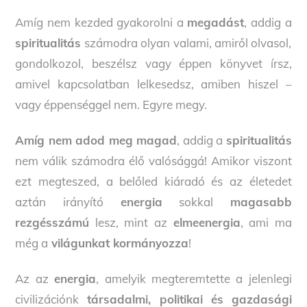
Amíg nem kezded gyakorolni a
megadást
, addig a
spiritualitás
számodra olyan valami, amiről olvasol,
gondolkozol, beszélsz vagy éppen könyvet írsz,
amivel kapcsolatban lelkesedsz, amiben hiszel –
vagy éppenséggel nem. Egyre megy.
Amíg nem adod meg magad
, addig a
spiritualitás
nem válik számodra élő valósággá! Amikor viszont
ezt megteszed, a belőled kiáradó és az életedet
aztán irányító
energia
sokkal
magasabb
rezgésszámú
lesz, mint az
elmeenergia
, ami ma
még a
világunkat kormányozza
!
Az az
energia
, amelyik megteremtette a jelenlegi
civilizációnk
társadalmi, politikai és gazdasági