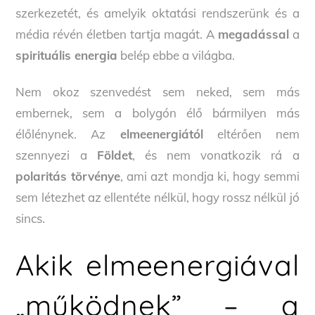
szerkezetét, és amelyik oktatási rendszerünk és a
média révén életben tartja magát. A
megadással
a
spirituális energia
belép ebbe a világba.
Nem okoz szenvedést sem neked, sem más
embernek, sem a bolygón élő bármilyen más
élőlénynek. Az
elmeenergiától
eltérően nem
szennyezi a
Földet
, és nem vonatkozik rá a
polaritás törvénye
, ami azt mondja ki, hogy semmi
sem létezhet az ellentéte nélkül, hogy rossz nélkül jó
sincs.
Akik elmeenergiával
„működnek” – a