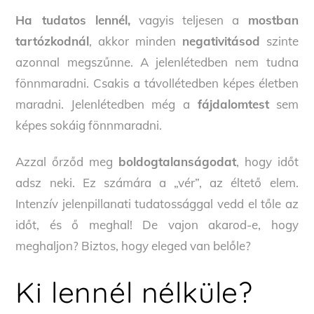
Ha tudatos lennél,
vagyis teljesen a
mostban
tartózkodnál
, akkor minden
negativitásod
szinte
azonnal megszűnne. A jelenlétedben nem tudna
fönnmaradni. Csakis a távollétedben képes életben
maradni. Jelenlétedben még a
fájdalomtest
sem
képes sokáig fönnmaradni.
Azzal őrződ meg
boldogtalanságodat
, hogy időt
adsz neki. Ez számára a „vér”, az éltető elem.
Intenzív jelenpillanati tudatossággal vedd el tőle az
időt, és ő meghal! De vajon akarod-e, hogy
meghaljon? Biztos, hogy eleged van belőle?
Ki lennél nélküle?