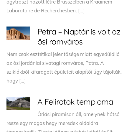
agytröszt hozott létre Brüsszelben a Kraainem
Laboratoire de Recherchesben. […]
Petra – Naptár is volt az
ősi romváros
Nem csak esztétikai jelentősége miatt egyedülálló
az ősi jordániai sivatagi romváros, Petra. A
sziklákból kifaragott épületeit alapítói úgy tájolták,
hogy […]
A Feliratok temploma
Óriási piramison áll, amelynek hátsó
része egy magas hegy meredek oldalára
támaszkodik. Tiszta időben a fehér kőből épült