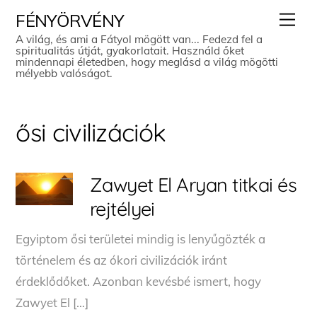
Skip
Men
FÉNYÖRVÉNY
to
A világ, és ami a Fátyol mögött van... Fedezd fel a
spiritualitás útját, gyakorlatait. Használd őket
content
mindennapi életedben, hogy meglásd a világ mögötti
mélyebb valóságot.
ősi civilizációk
Zawyet El Aryan titkai és
rejtélyei
Egyiptom ősi területei mindig is lenyűgözték a
történelem és az ókori civilizációk iránt
érdeklődőket. Azonban kevésbé ismert, hogy
Zawyet El […]