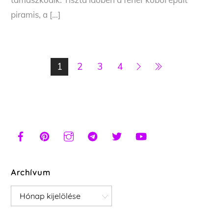
piramis, a […]
1
2
3
4
Archívum
Archívum