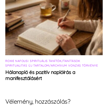
ROXIE NAFOUSI
,
SPIRITUÁLIS TANÍTÓK/TANÍTÁSOK
,
SPIRITUALITÁS
,
ÚJ TARTALOM/ARCHÍVUM
,
VONZÁS TÖRVÉNYE
Hálanapló és pozitív naplóírás a
manifesztálásért
Vélemény, hozzászólás?