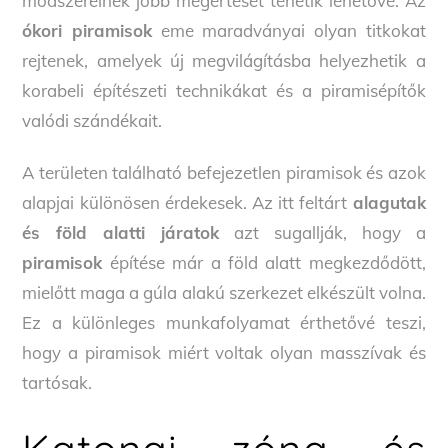
módszereinek jobb megértését tehetik lehetővé. Az
ókori piramisok
eme maradványai olyan titkokat
rejtenek, amelyek új megvilágításba helyezhetik a
korabeli építészeti technikákat és a piramisépítők
valódi szándékait.
A területen található befejezetlen piramisok és azok
alapjai különösen érdekesek. Az itt feltárt
alagutak
és föld alatti járatok
azt sugallják, hogy a
piramisok
építése már a föld alatt megkezdődött,
mielőtt maga a gúla alakú szerkezet elkészült volna.
Ez a különleges munkafolyamat érthetővé teszi,
hogy a piramisok miért voltak olyan masszívak és
tartósak.