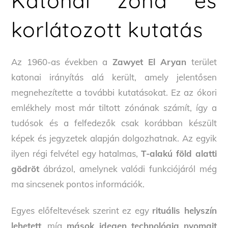
Katonai zóna és
korlátozott kutatás
Az 1960-as években a
Zawyet El Aryan
terület
katonai irányítás alá került, amely jelentősen
megnehezítette a további kutatásokat. Ez az ókori
emlékhely most már tiltott zónának számít, így a
tudósok és a felfedezők csak korábban készült
képek és jegyzetek alapján dolgozhatnak. Az egyik
ilyen régi felvétel egy hatalmas,
T-alakú föld alatti
gödröt
ábrázol, amelynek valódi funkciójáról még
ma sincsenek pontos információk.
Egyes előfeltevések szerint ez egy
rituális helyszín
lehetett
, míg
mások idegen technológia nyomait