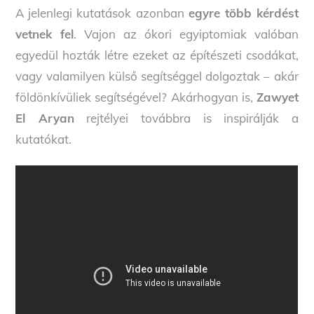
A jelenlegi kutatások azonban
egyre több kérdést
vetnek fel
. Vajon az ókori egyiptomiak valóban
egyedül hozták létre ezeket az építészeti csodákat,
vagy valamilyen külső segítséggel dolgoztak – akár
földönkívüliek segítségével? Akárhogyan is,
Zawyet
El Aryan
rejtélyei továbbra is inspirálják a
kutatókat.