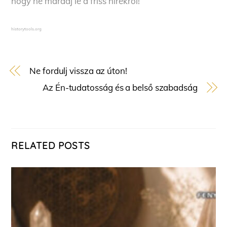
hogy ne maradj le a friss hírekről!
historytools.org
Ne fordulj vissza az úton!
Az Én-tudatosság és a belső szabadság
RELATED POSTS