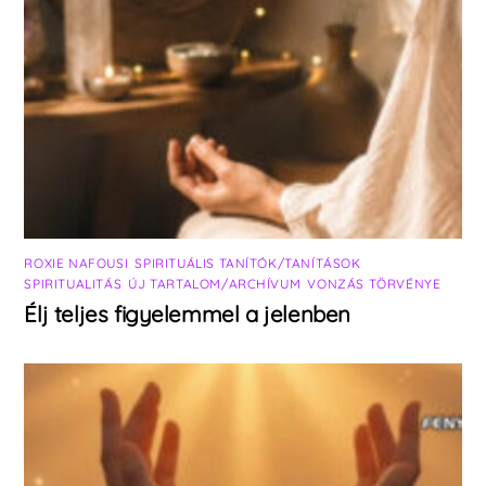
ROXIE NAFOUSI
,
SPIRITUÁLIS TANÍTÓK/TANÍTÁSOK
,
SPIRITUALITÁS
,
ÚJ TARTALOM/ARCHÍVUM
,
VONZÁS TÖRVÉNYE
Élj teljes figyelemmel a jelenben