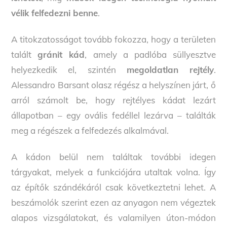
vélik felfedezni benne
.
A titokzatosságot tovább fokozza, hogy a területen
talált
gránit kád
, amely a padlóba süllyesztve
helyezkedik el, szintén
megoldatlan rejtély
.
Alessandro Barsant olasz régész a helyszínen járt, ő
arról számolt be, hogy rejtélyes kádat lezárt
állapotban – egy ovális fedéllel lezárva – találták
meg a régészek a felfedezés alkalmával.
A kádon belül nem találtak további idegen
tárgyakat, melyek a funkciójára utaltak volna. Így
az építők szándékáról csak következtetni lehet. A
beszámolók szerint ezen az anyagon nem végeztek
alapos vizsgálatokat, és valamilyen úton-módon