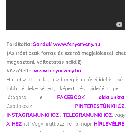
Fordította:
Sandal
/
www.fenyorveny.hu
(Az írást csak forrás és szerző megjelöléssel lehet
megosztani, változtatás nélkül!)
Közzétette:
www.fenyorveny.hu
Ha tetszett a cikk, oszd meg ismerőseiddel is, még
több érdekességért, képért és videóért pedig
látogass el
FACEBOOK oldalunkra
!
Csatlakozz
PINTERESTÜNKHÖZ,
INSTAGRAMUNKHOZ
,
TELEGRAMUNKHOZ
,
vagy
X-HEZ
is! Vagy iratkozz fel a napi
HÍRLEVÉLRE
,