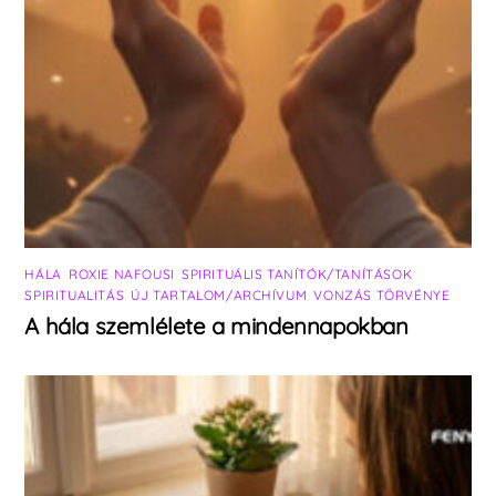
HÁLA
,
ROXIE NAFOUSI
,
SPIRITUÁLIS TANÍTÓK/TANÍTÁSOK
,
SPIRITUALITÁS
,
ÚJ TARTALOM/ARCHÍVUM
,
VONZÁS TÖRVÉNYE
A hála szemlélete a mindennapokban