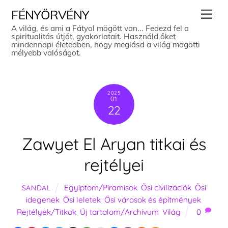
Skip
Men
FÉNYÖRVÉNY
to
A világ, és ami a Fátyol mögött van... Fedezd fel a
spiritualitás útját, gyakorlatait. Használd őket
content
mindennapi életedben, hogy meglásd a világ mögötti
mélyebb valóságot.
2025
01
22
Zawyet El Aryan titkai és
rejtélyei
Egyiptom/Piramisok
,
Ősi civilizációk
,
Ősi
SANDAL
idegenek
,
Ősi leletek
,
Ősi városok és építmények
,
Rejtélyek/Titkok
,
Új tartalom/Archívum
,
Világ
0