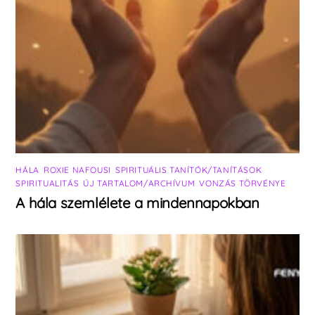
HÁLA
,
ROXIE NAFOUSI
,
SPIRITUÁLIS TANÍTÓK/TANÍTÁSOK
,
SPIRITUALITÁS
,
ÚJ TARTALOM/ARCHÍVUM
,
VONZÁS TÖRVÉNYE
A hála szemlélete a mindennapokban