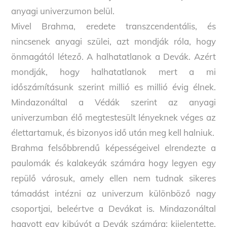
anyagi univerzumon belül.
Mivel Brahma, eredete transzcendentális, és
nincsenek anyagi szülei, azt mondják róla, hogy
önmagától létező. A halhatatlanok a Devák. Azért
mondják, hogy halhatatlanok mert a mi
időszámításunk szerint millió es millió évig élnek.
Mindazonáltal a Védák szerint az anyagi
univerzumban élő megtestesült lényeknek véges az
élettartamuk, és bizonyos idő után meg kell halniuk.
Brahma felsőbbrendű képességeivel elrendezte a
paulomák és kalakeyák számára hogy legyen egy
repülő városuk, amely ellen nem tudnak sikeres
támadást intézni az univerzum különböző nagy
csoportjai, beleértve a Devákat is. Mindazonáltal
hagyott egy kibúvót a Devák számára: kijelentette,