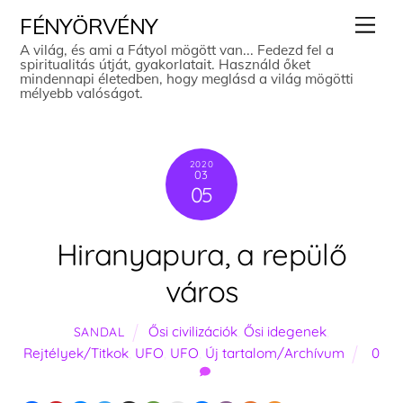
Skip
Men
FÉNYÖRVÉNY
to
A világ, és ami a Fátyol mögött van... Fedezd fel a
spiritualitás útját, gyakorlatait. Használd őket
content
mindennapi életedben, hogy meglásd a világ mögötti
mélyebb valóságot.
2020
03
05
Hiranyapura, a repülő
város
Ősi civilizációk
,
Ősi idegenek
,
SANDAL
Rejtélyek/Titkok
,
UFO
,
UFO
,
Új tartalom/Archívum
0