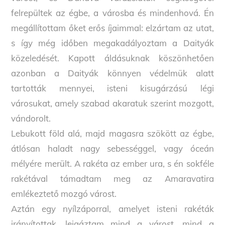
felrepültek az égbe, a városba és mindenhová. Én
megállítottam őket erős íjaimmal: elzártam az utat,
s így még időben megakadályoztam a Daityák
közeledését. Kapott áldásuknak köszönhetően
azonban a Daityák könnyen védelmük alatt
tartották mennyei, isteni kisugárzású légi
városukat, amely szabad akaratuk szerint mozgott,
vándorolt.
Lebukott föld alá, majd magasra szökött az égbe,
átlósan haladt nagy sebességgel, vagy óceán
mélyére merült. A rakéta az ember ura, s én sokféle
rakétával támadtam meg az Amaravatira
emlékeztető mozgó várost.
Aztán egy nyílzáporral, amelyet isteni rakéták
irányítottak, leigáztam mind a várost, mind a