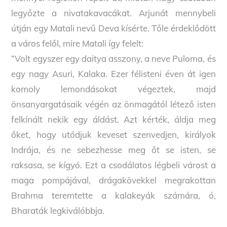
legyőzte a nivatakavacákat. Arjunát mennybeli
útján egy Matali nevű Deva kísérte. Tőle érdeklődött
a város felől, mire Matali így felelt:
“Volt egyszer egy daitya asszony, a neve Puloma, és
egy nagy Asuri, Kalaka. Ezer félisteni éven át igen
komoly lemondásokat végeztek, majd
önsanyargatásaik végén az önmagától létező isten
felkínált nekik egy áldást. Azt kérték, áldja meg
őket, hogy utódjuk keveset szenvedjen, királyok
Indrája, és ne sebezhesse meg őt se isten, se
raksasa, se kígyó. Ezt a csodálatos légbeli várost a
maga pompájával, drágakövekkel megrakottan
Brahma teremtette a kalakeyák számára, ó,
Bharaták legkiválóbbja.