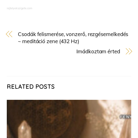
rejtelyekszigete.com
Csodák felismerése, vonzerő, rezgésemelkedés
~ meditáció zene (432 Hz)
Imádkoztam érted
RELATED POSTS