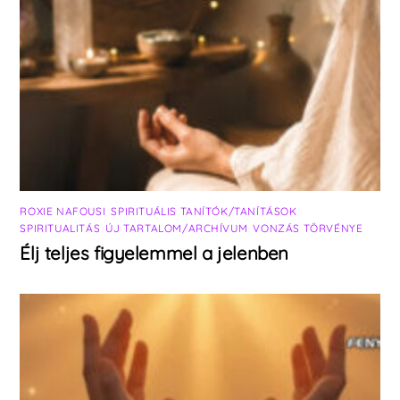
ROXIE NAFOUSI
,
SPIRITUÁLIS TANÍTÓK/TANÍTÁSOK
,
SPIRITUALITÁS
,
ÚJ TARTALOM/ARCHÍVUM
,
VONZÁS TÖRVÉNYE
Élj teljes figyelemmel a jelenben