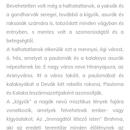
Bevehetetlen volt még a halhatatlanok, a yaksák és
a gandharvák seregei, továbbá a kígyók, asurák és
raksasák számára is, tobzódott minden vágyban és
erényben, s mentes volt a szomorúságtól és a
betegségtől.
A halhatatlanok elkerülik ezt a mennyei, égi várost,
ó, hős, amelyet a paulomák és a kalakeya asurák
népesítenek be. E nagy város neve Hiranyapura, az
Aranyváros. Itt a város lakóit, a paulomákat és
kalakeyákat a Devák két rebellis rokona, Pauloma
és Kalaka leszármazottjaiként azonosítják.
A „kígyók” a nagák nevű misztikus lények fajára
vonatkozik, amelyek felvehetnek ember- vagy
kígyóalakot. Az „önmagától létező isten” Brahma,
aki az eredeti teremtője minden élőlénynek az