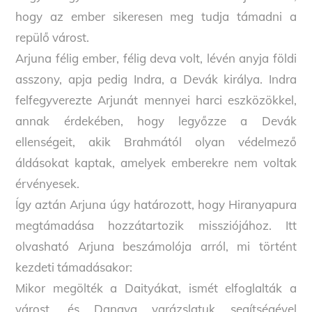
hogy az ember sikeresen meg tudja támadni a
repülő várost.
Arjuna félig ember, félig deva volt, lévén anyja földi
asszony, apja pedig Indra, a Devák királya. Indra
felfegyverezte Arjunát mennyei harci eszközökkel,
annak érdekében, hogy legyőzze a Devák
ellenségeit, akik Brahmától olyan védelmező
áldásokat kaptak, amelyek emberekre nem voltak
érvényesek.
Így aztán Arjuna úgy határozott, hogy Hiranyapura
megtámadása hozzátartozik missziójához. Itt
olvasható Arjuna beszámolója arról, mi történt
kezdeti támadásakor:
Mikor megölték a Daityákat, ismét elfoglalták a
várost, és Danava varázslatuk segítségével