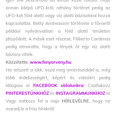
onnan kilépő UFO-król, néhány történet pedig az
UFO-kat föld alatti vagy víz alatti bázisokkal hozza
kapcsolatba. Betty Andreasson története a főnixről
például nyilvánvalóan a föld alatti területen
játszódott. A másik eset részese, Filiberto Cardenas
pedig elmondta, hogy a lények őt egy víz alatti
bázisra vitték.
Közzétette:
www.fenyorveny.hu
Ha tetszett a cikk, oszd meg ismerőseiddel is, még
több érdekességért, képért és videóért pedig
látogass el
FACEBOOK oldalunkra
! Csatlakozz
PINTERESTÜNKHÖZ
és
INSTAGRAMMUNKHOZ
is!
Vagy iratkozz fel a napi
HÍRLEVÉLRE
, hogy ne
maradj le a friss hírekről!