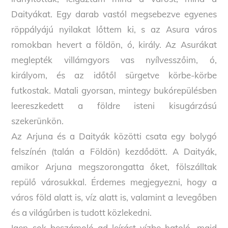
Daityákat. Egy darab vastól megsebezve egyenes
röppályájú nyilakat lőttem ki, s az Asura város
romokban hevert a földön, ó, király. Az Asurákat
meglepték villámgyors vas nyílvesszőim, ó,
királyom, és az időtől sürgetve körbe-körbe
futkostak. Matali gyorsan, mintegy bukórepülésben
leereszkedett a földre isteni kisugárzású
szekerünkön.
Az Arjuna és a Daityák közötti csata egy bolygó
felszínén (talán a Földön) kezdődött. A Daityák,
amikor Arjuna megszorongatta őket, fölszálltak
repülő városukkal. Érdemes megjegyezni, hogy a
város föld alatt is, víz alatt is, valamint a levegőben
és a világűrben is tudott közlekedni.
Igen sok beszámoló ad leírást vízbe hatoló, majd