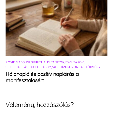
ROXIE NAFOUSI
,
SPIRITUÁLIS TANÍTÓK/TANÍTÁSOK
,
SPIRITUALITÁS
,
ÚJ TARTALOM/ARCHÍVUM
,
VONZÁS TÖRVÉNYE
Hálanapló és pozitív naplóírás a
manifesztálásért
Vélemény, hozzászólás?