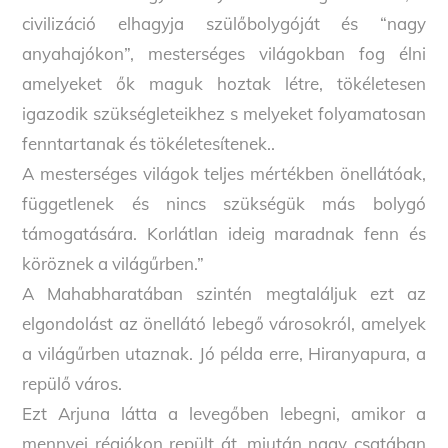
civilizáció elhagyja szülőbolygóját és “nagy
anyahajókon”, mesterséges világokban fog élni
amelyeket ők maguk hoztak létre, tökéletesen
igazodik szükségleteikhez s melyeket folyamatosan
fenntartanak és tökéletesítenek..
A mesterséges világok teljes mértékben önellátóak,
függetlenek és nincs szükségük más bolygó
támogatására. Korlátlan ideig maradnak fenn és
köröznek a világűrben.”
A Mahabharatában szintén megtaláljuk ezt az
elgondolást az önellátó lebegő városokról, amelyek
a világűrben utaznak. Jó példa erre, Hiranyapura, a
repülő város.
Ezt Arjuna látta a levegőben lebegni, amikor a
mennyei régiókon repült át, miután nagy csatában