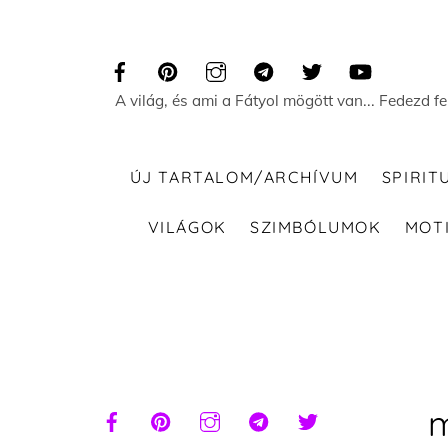
Skip
to
content
A világ, és ami a Fátyol mögött van... Fedezd f
ÚJ TARTALOM/ARCHÍVUM
SPIRIT
VILÁGOK
SZIMBÓLUMOK
MOT
m