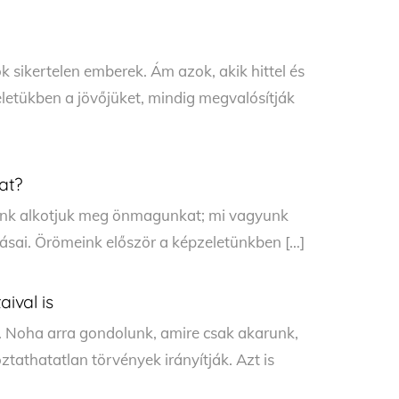
 sikertelen emberek. Ám azok, akik hittel és
eletükben a jövőjüket, mindig megvalósítják
at?
gunk alkotjuk meg önmagunkat; mi vagyunk
ásai. Örömeink először a képzeletünkben […]
aival is
. Noha arra gondolunk, amire csak akarunk,
athatatlan törvények irányítják. Azt is