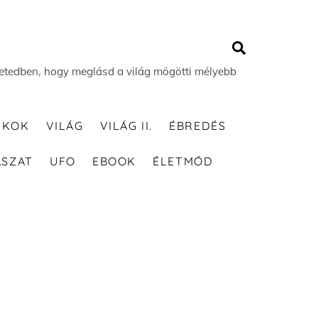
Search
 életedben, hogy meglásd a világ mögötti mélyebb
TKOK
VILÁG
VILÁG II.
ÉBREDÉS
ÁSZAT
UFO
EBOOK
ÉLETMÓD