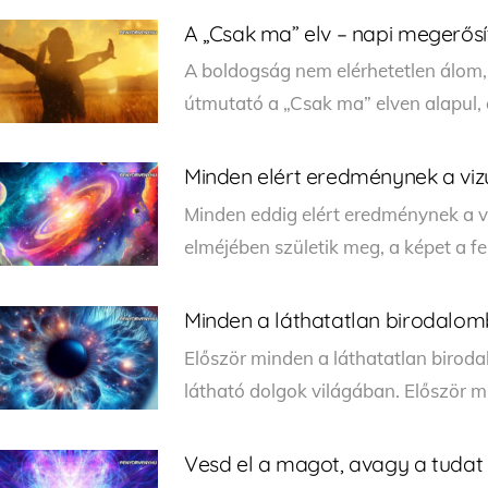
A „Csak ma” elv – napi megerősí
A boldogság nem elérhetetlen álom, 
útmutató a „Csak ma” elven alapul, 
Minden elért eredménynek a vizu
Minden eddig elért eredménynek a vi
elméjében születik meg, a képet a fe
Minden a láthatatlan birodalomb
Először minden a láthatatlan biroda
látható dolgok világában. Először m
Vesd el a magot, avagy a tudat 