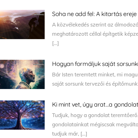
Soha ne add fel: A kitartás ereje
A közvélekedés szerint az álmodozók
meghatározott céllal építgetik képz
[…]
Hogyan formáljuk saját sorsunk
Bár Isten teremtett minket, mi ma
saját sorsunk tervezői és építőmunk
Ki mint vet, úgy arat…a gondolat
Tudjuk, hogy a gondolat teremtőerő
gondolatainkat mégiscsak megváltozt
tudjuk már, […]