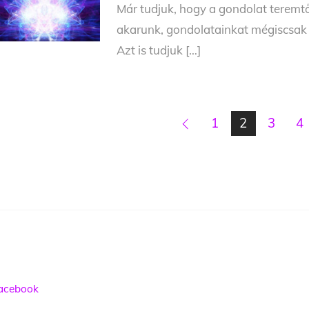
Már tudjuk, hogy a gondolat teremt
akarunk, gondolatainkat mégiscsak 
Azt is tudjuk […]
1
2
3
4
acebook