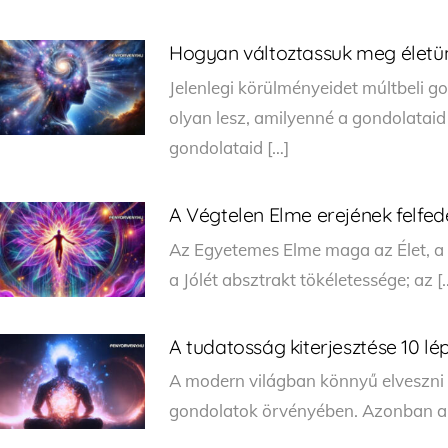
Hogyan változtassuk meg életü
Jelenlegi körülményeidet múltbeli 
olyan lesz, amilyenné a gondolataid
gondolataid […]
A Végtelen Elme erejének felfe
Az Egyetemes Elme maga az Élet, a S
a Jólét absztrakt tökéletessége; az [
A tudatosság kiterjesztése 10 l
A modern világban könnyű elveszni a
gondolatok örvényében. Azonban a b