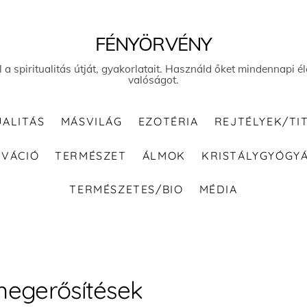
FÉNYÖRVÉNY
el a spiritualitás útját, gyakorlatait. Használd őket mindennapi
valóságot.
UALITÁS
MÁSVILÁG
EZOTÉRIA
REJTÉLYEK/TI
IVÁCIÓ
TERMÉSZET
ÁLMOK
KRISTÁLYGYÓGY
TERMÉSZETES/BIO
MÉDIA
egerősítések