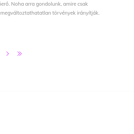
őerő. Noha arra gondolunk, amire csak
megváltoztathatatlan törvények irányítják.