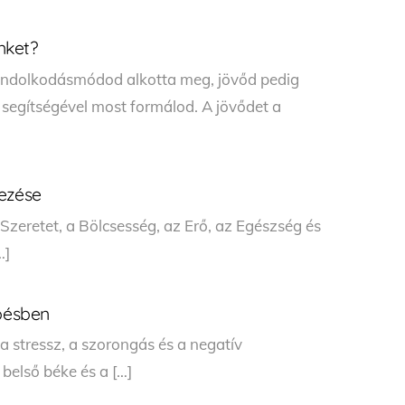
nket?
gondolkodásmódod alkotta meg, jövőd pedig
 segítségével most formálod. A jövődet a
dezése
zeretet, a Bölcsesség, az Erő, az Egészség és
…]
épésben
 stressz, a szorongás és a negatív
első béke és a […]