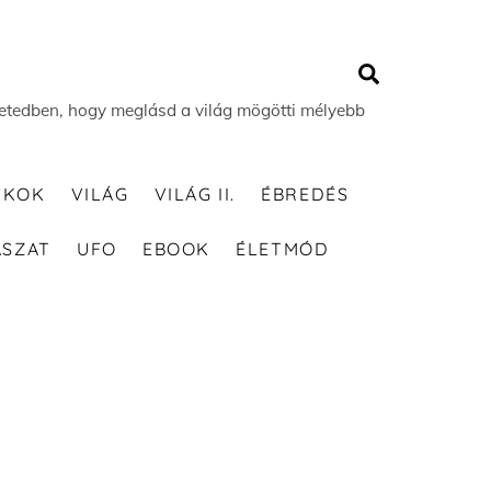
Search
 életedben, hogy meglásd a világ mögötti mélyebb
TKOK
VILÁG
VILÁG II.
ÉBREDÉS
ÁSZAT
UFO
EBOOK
ÉLETMÓD