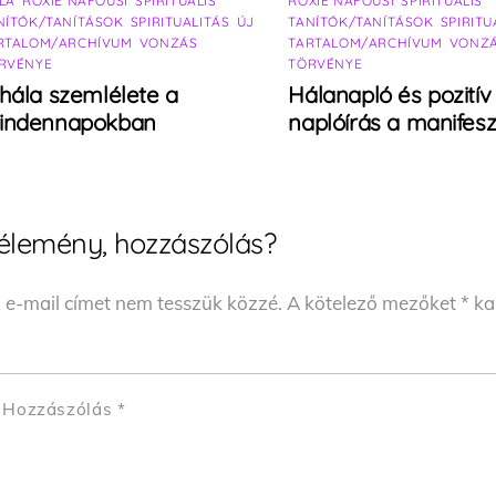
LA
,
ROXIE NAFOUSI
,
SPIRITUÁLIS
ROXIE NAFOUSI
,
SPIRITUÁLIS
NÍTÓK/TANÍTÁSOK
,
SPIRITUALITÁS
,
ÚJ
TANÍTÓK/TANÍTÁSOK
,
SPIRITU
RTALOM/ARCHÍVUM
,
VONZÁS
TARTALOM/ARCHÍVUM
,
VONZ
RVÉNYE
TÖRVÉNYE
hála szemlélete a
Hálanapló és pozitív
indennapokban
naplóírás a manifesz
élemény, hozzászólás?
 e-mail címet nem tesszük közzé.
A kötelező mezőket
*
kar
Hozzászólás
*