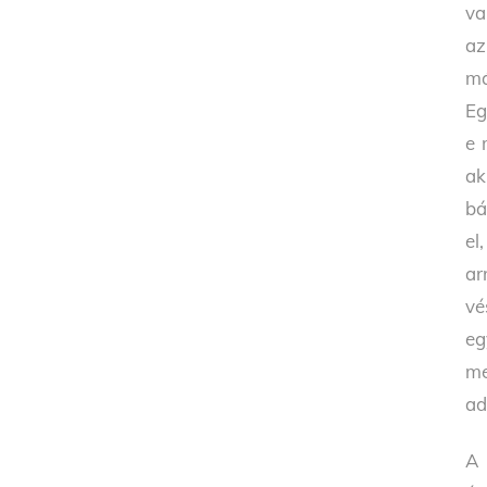
va
az
má
Eg
e 
ak
bá
el
ar
vé
eg
me
ad
A 