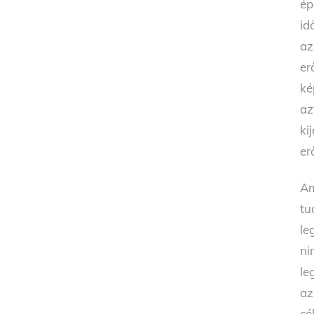
ép
id
az
er
ké
az
ki
er
Am
tu
le
ni
le
az
cé