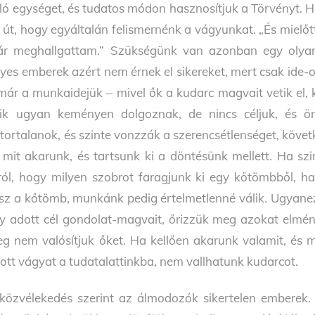
ló egységet, és tudatos módon hasznosítjuk a Törvényt. H
 út, hogy egyáltalán felismernénk a vágyunkat. „És mielőtt
r meghallgattam.” Szükségünk van azonban egy olyan 
yes emberek azért nem érnek el sikereket, mert csak ide-od
már a munkaidejük – mivel ők a kudarc magvait vetik el, 
ik ugyan keményen dolgoznak, de nincs céljuk, és 
tortalanok, és szinte vonzzák a szerencsétlenséget, köv
, mit akarunk, és tartsunk ki a döntésünk mellett. Ha s
ról, hogy milyen szobrot faragjunk ki egy kőtömbből, h
sz a kőtömb, munkánk pedig értelmetlenné válik. Ugyanez i
y adott cél gondolat-magvait, őrizzük meg azokat elmé
g nem valósítjuk őket. Ha kellően akarunk valamit, és m
ott vágyat a tudatalattinkba, nem vallhatunk kudarcot.
közvélekedés szerint az álmodozók sikertelen emberek. 