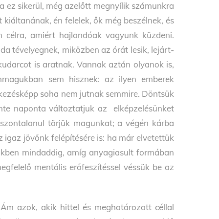
a ez sikerül, még azelőtt megnyílik számunkra
 kiáltanának, én felelek, ők még beszélnek, és
célra, amiért hajlandóak vagyunk küzdeni.
a tévelyegnek, miközben az órát lesik, lejárt-
kudarcot is aratnak. Vannak aztán olyanok is,
önmagukban sem hisznek: az ilyen emberek
etkezésképp soha nem jutnak semmire. Döntsük
zinte naponta változtatjuk az elképzelésünket
aszontalanul törjük magunkat; a végén kárba
gaz jövőnk felépítésére is: ha már elvetettük
nkben mindaddig, amíg anyagiasult formában
egfelelő mentális erőfeszítéssel véssük be az
Ám azok, akik hittel és meghatározott céllal