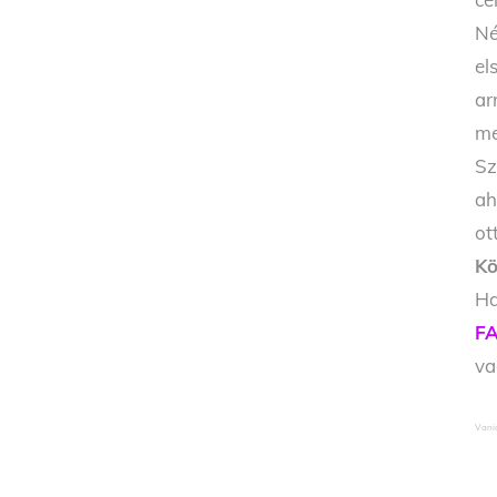
Né
el
ar
me
Sz
ah
ot
Kö
Ha
FA
v
Vani