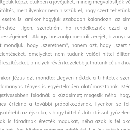
ítgetik képzeletükben a jövőjüket, mindig megvalósítják
őtöltés, mert ilyenkor nem hisszük el, hogy szert tehetü
 esetre is, amikor hagyjuk szabadon kalandozni az elmé
őnkhöz: „Igen, szeretném, ha rendelkeznék ezzel a
pességeimet.” Aki így használja mentális erejét, bizonyos
t mondjuk, hogy „szeretném”, hanem azt, hogy „szert
jelentéseket, amelyeket nem tudunk valódi hittel állíta
őfeszítéseket, amelyek révén közelebb juthatunk célunkho
ikor Jézus azt mondta: „legyen néktek a ti hitetek szeri
dományos tények is egyértelműen alátámasztanak. Még 
gszívesebben feladnák a küzdelmet; megesik néha, hog
ncs értelme a további próbálkozásnak. Ilyenkor se fe
gsötétebb az éjszaka, s hogy hittel és kitartással győzele
ok is fáradtnak érezték magukat, néha azok is fel aka
ljaikat. Ám közben mégsem adták fel. Ha így tettek vo