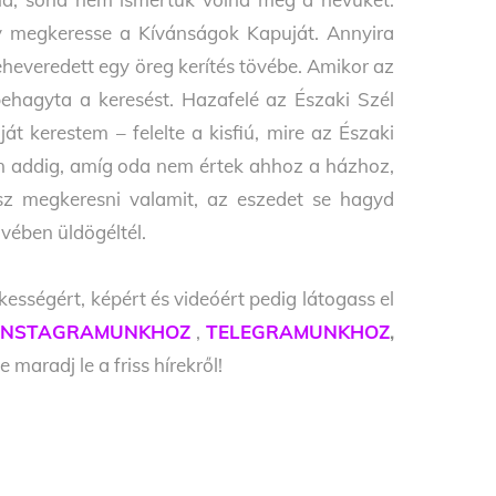
gy megkeresse a Kívánságok Kapuját. Annyira
leheveredett egy öreg kerítés tövébe. Amikor az
lbehagyta a keresést. Hazafelé az Északi Szél
t kerestem – felelte a kisfiú, mire az Északi
n addig, amíg oda nem értek ahhoz a házhoz,
ulsz megkeresni valamit, az eszedet se hagyd
vében üldögéltél.
kességért, képért és videóért pedig látogass el
INSTAGRAMUNKHOZ
,
TELEGRAMUNKHOZ
,
e maradj le a friss hírekről!