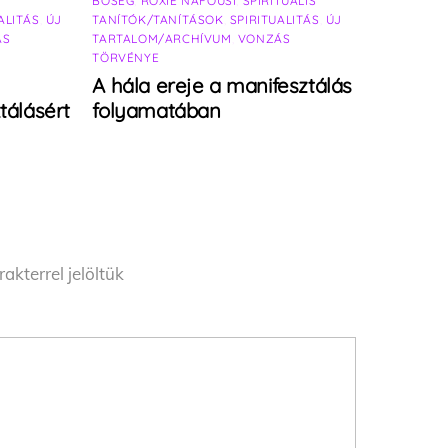
BŐSÉG
,
ROXIE NAFOUSI
,
SPIRITUÁLIS
ALITÁS
,
ÚJ
TANÍTÓK/TANÍTÁSOK
,
SPIRITUALITÁS
,
ÚJ
ÁS
TARTALOM/ARCHÍVUM
,
VONZÁS
TÖRVÉNYE
A hála ereje a manifesztálás
tálásért
folyamatában
akterrel jelöltük