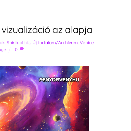
izualizáció az alapja
sok
,
Spiritualitás
,
Új tartalom/Archívum
,
Venice
nye
0