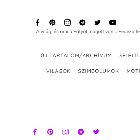
Skip
to
content
A világ, és ami a Fátyol mögött van... Fedezd f
ÚJ TARTALOM/ARCHÍVUM
SPIRIT
VILÁGOK
SZIMBÓLUMOK
MOT