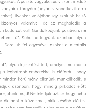
 vágyaikat. A puszta vágyakozás viszont meddő
nk vágyaink tárgyára (ugyanez vonatkozik arra
nket). Ilyenkor valójában így szólunk belső
 bizonyos valamivel, de ez meghaladja a
an kudarcot vall. Gondolkodjunk pozitívan: ne
 tettem rá”. Soha ne tegyünk azonban olyan
ni. Soroljuk fel egyesével azokat a mentális
z.
nt”, olyan kijelentést tett, amelyet ma már a
a legbátrabb emberekkel is előfordul, hogy
y minden körülmény ellenünk munkálkodik, s
ledjük azonban, hogy mindig pirkadat előtt
mre jutunk majd! Ne feledjük azt se, hogy néha
rták adni a küzdelmet, akik később elértek
lna, soha nem ismertük volna meg a nevüket.