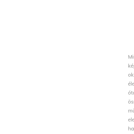
Mi
ké
ok
él
ót
ös
mű
el
ha