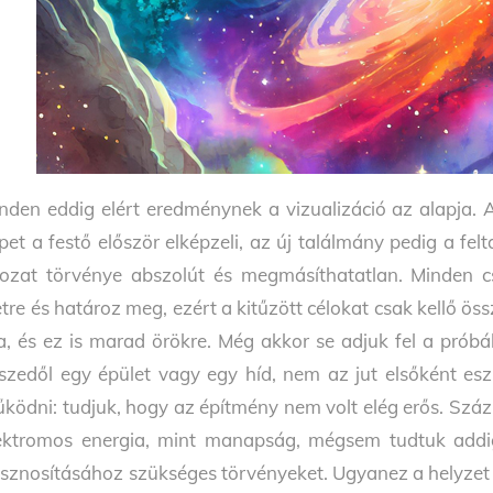
nden eddig elért eredménynek a vizualizáció az alapja. 
pet a festő először elképzeli, az új találmány pedig a fel
ozat törvénye abszolút és megmásíthatatlan. Minden cs
etre és határoz meg, ezért a kitűzött célokat csak kellő ös
a, és ez is marad örökre. Még akkor se adjuk fel a próbál
szedől egy épület vagy egy híd, nem az jut elsőként es
ködni: tudjuk, hogy az építmény nem volt elég erős. Száz 
ektromos energia, mint manapság, mégsem tudtuk addig
sznosításához szükséges törvényeket. Ugyanez a helyzet v