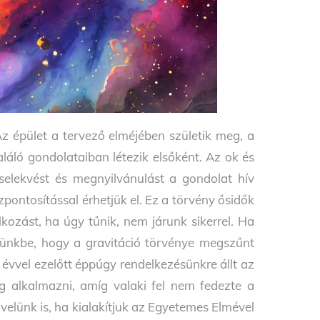
Az épület a tervező elméjében születik meg, a
találó gondolataiban létezik elsőként. Az ok és
elekvést és megnyilvánulást a gondolat hív
szpontosítással érhetjük el. Ez a törvény ősidők
kozást, ha úgy tűnik, nem járunk sikerrel. Ha
zünkbe, hogy a gravitáció törvénye megszűnt
évvel ezelőtt éppúgy rendelkezésünkre állt az
 alkalmazni, amíg valaki fel nem fedezte a
elünk is, ha kialakítjuk az Egyetemes Elmével