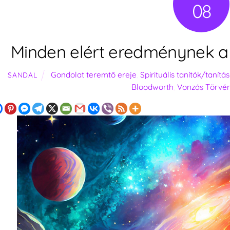
08
Minden elért eredménynek a v
Gondolat teremtő ereje
,
Spirituális tanítók/tanítá
SANDAL
Bloodworth
,
Vonzás Törvé