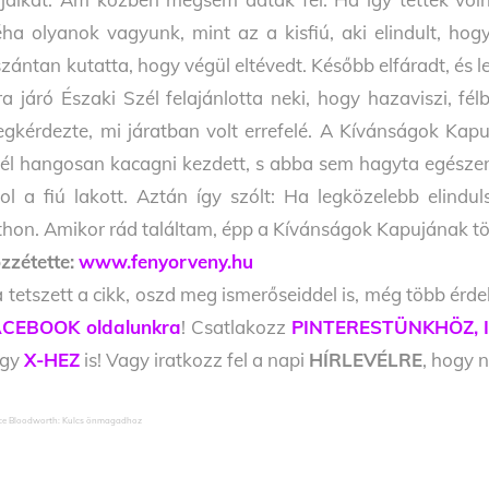
ha olyanok vagyunk, mint az a kisfiú, aki elindult, ho
szántan kutatta, hogy végül eltévedt. Később elfáradt, és 
ra járó Északi Szél felajánlotta neki, hogy hazaviszi, fé
gkérdezte, mi járatban volt errefelé. A Kívánságok Kapujá
él hangosan kacagni kezdett, s abba sem hagyta egésze
ol a fiú lakott. Aztán így szólt: Ha legközelebb elind
thon. Amikor rád találtam, épp a Kívánságok Kapujának tö
zzétette:
www.fenyorveny.hu
 tetszett a cikk, oszd meg ismerőseiddel is, még több érde
CEBOOK oldalunkra
! Csatlakozz
PINTERESTÜNKHÖZ,
agy
X-HEZ
is! Vagy iratkozz fel a napi
HÍRLEVÉLRE
, hogy n
ce Bloodworth: Kulcs önmagadhoz