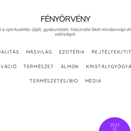
FÉNYÖRVÉNY
el a spiritualitás útját, gyakorlatait. Használd őket mindennapi
valóságot.
UALITÁS
MÁSVILÁG
EZOTÉRIA
REJTÉLYEK/TI
IVÁCIÓ
TERMÉSZET
ÁLMOK
KRISTÁLYGYÓGY
TERMÉSZETES/BIO
MÉDIA
2023
12