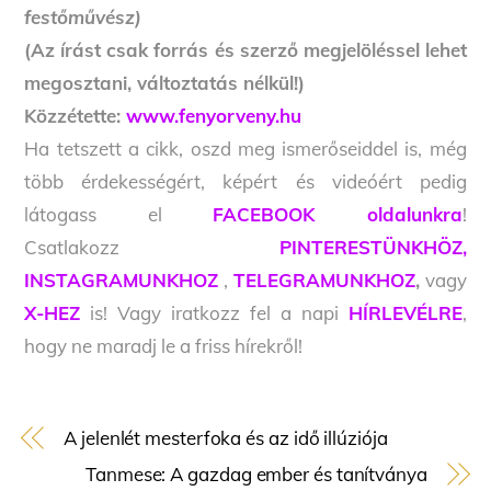
festőművész)
(Az írást csak forrás és szerző megjelöléssel lehet
megosztani, változtatás nélkül!)
Közzétette:
www.fenyorveny.hu
Ha tetszett a cikk, oszd meg ismerőseiddel is, még
több érdekességért, képért és videóért pedig
látogass el
FACEBOOK oldalunkra
!
Csatlakozz
PINTERESTÜNKHÖZ,
INSTAGRAMUNKHOZ
,
TELEGRAMUNKHOZ
,
vagy
X-HEZ
is! Vagy iratkozz fel a napi
HÍRLEVÉLRE
,
hogy ne maradj le a friss hírekről!
A jelenlét mesterfoka és az idő illúziója
Tanmese: A gazdag ember és tanítványa