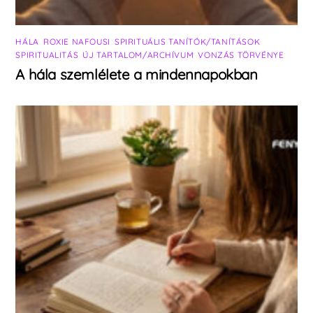
HÁLA
,
ROXIE NAFOUSI
,
SPIRITUÁLIS TANÍTÓK/TANÍTÁSOK
,
SPIRITUALITÁS
,
ÚJ TARTALOM/ARCHÍVUM
,
VONZÁS TÖRVÉNYE
A hála szemlélete a mindennapokban