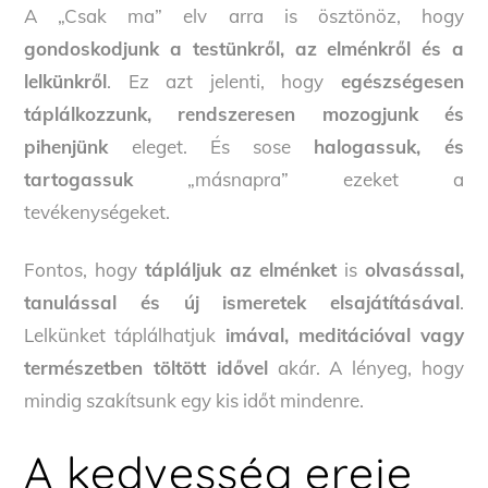
A „Csak ma” elv arra is ösztönöz, hogy
gondoskodjunk a testünkről, az elménkről és a
lelkünkről
. Ez azt jelenti, hogy
egészségesen
táplálkozzunk, rendszeresen mozogjunk és
pihenjünk
eleget. És sose
halogassuk, és
tartogassuk
„másnapra” ezeket a
tevékenységeket.
Fontos, hogy
tápláljuk az elménket
is
olvasással,
tanulással és új ismeretek elsajátításával
.
Lelkünket táplálhatjuk
imával, meditációval vagy
természetben töltött idővel
akár. A lényeg, hogy
mindig szakítsunk egy kis időt mindenre.
A kedvesség ereje