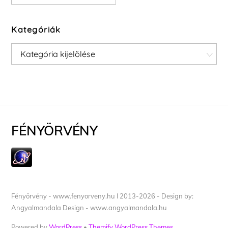
Kategóriák
Kategóriák
FÉNYÖRVÉNY
Fényörvény - www.fenyorveny.hu I 2013-2026 - Design by:
Angyalmandala Design - www.angyalmandala.hu
Powered by
WordPress
•
Themify WordPress Themes