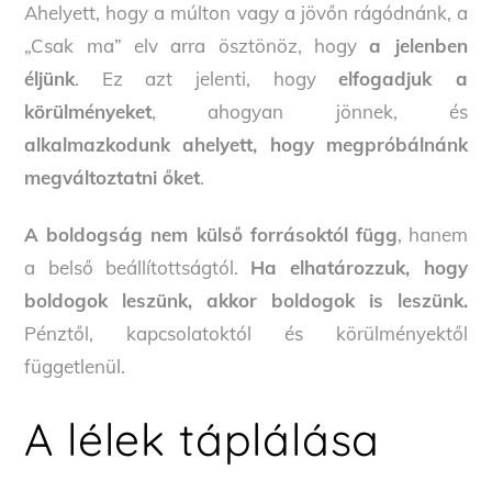
Ahelyett, hogy a múlton vagy a jövőn rágódnánk, a
„Csak ma” elv arra ösztönöz, hogy
a jelenben
éljünk
. Ez azt jelenti, hogy
elfogadjuk a
körülményeket
, ahogyan jönnek, és
alkalmazkodunk ahelyett, hogy megpróbálnánk
megváltoztatni őket
.
A boldogság nem külső forrásoktól függ
, hanem
a belső beállítottságtól.
Ha elhatározzuk, hogy
boldogok leszünk, akkor boldogok is leszünk.
Pénztől, kapcsolatoktól és körülményektől
függetlenül.
A lélek táplálása