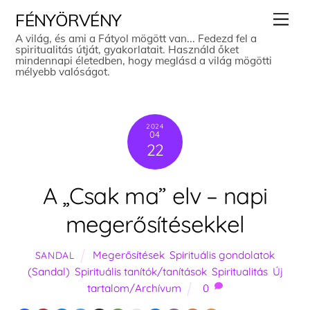
Skip
Men
FÉNYÖRVÉNY
to
A világ, és ami a Fátyol mögött van... Fedezd fel a
spiritualitás útját, gyakorlatait. Használd őket
content
mindennapi életedben, hogy meglásd a világ mögötti
mélyebb valóságot.
2024
04
22
A „Csak ma” elv – napi
megerősítésekkel
Megerősítések
,
Spirituális gondolatok
SANDAL
(Sandal)
,
Spirituális tanítók/tanítások
,
Spiritualitás
,
Új
tartalom/Archívum
0