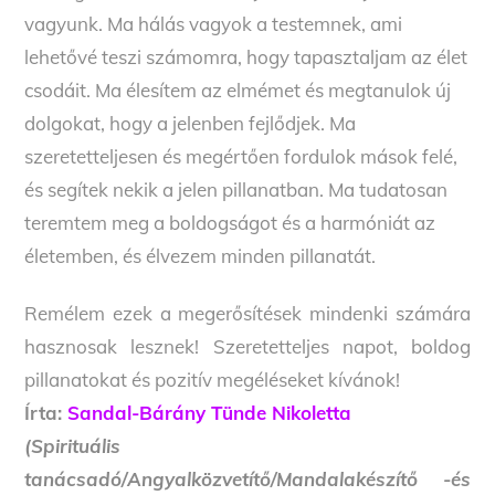
vagyunk. Ma hálás vagyok a testemnek, ami
lehetővé teszi számomra, hogy tapasztaljam az élet
csodáit. Ma élesítem az elmémet és megtanulok új
dolgokat, hogy a jelenben fejlődjek. Ma
szeretetteljesen és megértően fordulok mások felé,
és segítek nekik a jelen pillanatban. Ma tudatosan
teremtem meg a boldogságot és a harmóniát az
életemben, és élvezem minden pillanatát.
Remélem ezek a megerősítések mindenki számára
hasznosak lesznek! Szeretetteljes napot, boldog
pillanatokat és pozitív megéléseket kívánok!
Írta:
Sandal-Bárány Tünde Nikoletta
(Spirituális
tanácsadó/Angyalközvetítő/Mandalakészítő -és