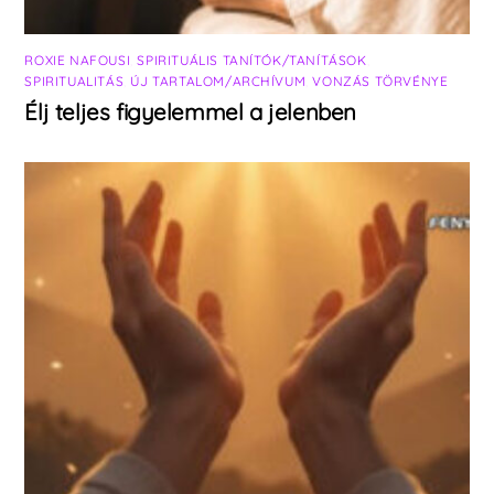
ROXIE NAFOUSI
,
SPIRITUÁLIS TANÍTÓK/TANÍTÁSOK
,
SPIRITUALITÁS
,
ÚJ TARTALOM/ARCHÍVUM
,
VONZÁS TÖRVÉNYE
Élj teljes figyelemmel a jelenben