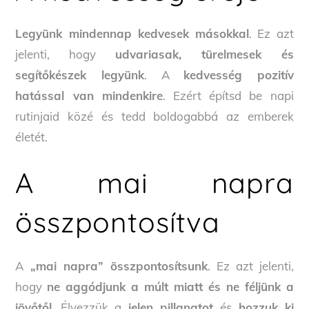
Legyünk mindennap kedvesek másokkal
. Ez azt
jelenti, hogy
udvariasak, türelmesek és
segítőkészek legyünk
. A
kedvesség
pozitív
hatással van mindenkire
. Ezért építsd be napi
rutinjaid közé és tedd boldogabbá az emberek
életét.
A mai napra
összpontosítva
A
„mai napra” összpontosítsunk
. Ez azt jelenti,
hogy
ne aggódjunk a múlt miatt és ne féljünk a
jövőtől
. Élvezzük a
jelen pillanatot
és
hozzuk ki