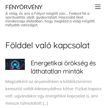
Skip
Men
FÉNYÖRVÉNY
to
A világ, és ami a Fátyol mögött van... Fedezd fel a
spiritualitás útját, gyakorlatait. Használd őket
content
mindennapi életedben, hogy meglásd a világ mögötti
mélyebb valóságot.
Földdel való kapcsolat
Energetikai örökség és
láthatatlan minták
Magzatként az anyaméhben a köldökzsinóron
keresztül voltál édesanyádhoz kötve. Fizikai kapocs
volt, ugyanakkor egy energetikai kapcsolat is, ami
messze túlmutatott […]