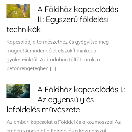
A Földhöz kapcsolódás
II.: Egyszerű földelési
technikák
Kapcsolódj a természethez és gyógyítsd meg
magad! A modern élet elszakít minket a
gyökereinktől. Az irodában töltött órák, a
betonrengetegben […]
A Földhöz kapcsolódás I.:
Az egyensúly és
leföldelés művészete
Az emberi kapcsolat a Földdel és a kozmosszal Az
emberi kapcsolat a Földdel és a kozmosszal