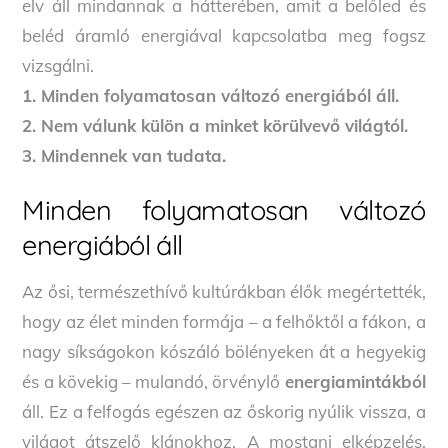
elv áll mindannak a hátterében, amit a belőled és
beléd áramló energiával kapcsolatba meg fogsz
vizsgálni.
1. Minden folyamatosan változó energiából áll.
2. Nem válunk külön a minket körülvevő világtól.
3. Mindennek van tudata.
Minden folyamatosan változó
energiából áll
Az ősi, természethívő kultúrákban élők megértették,
hogy az élet minden formája – a felhőktől a fákon, a
nagy síkságokon kószáló bölényeken át a hegyekig
és a kövekig – mulandó, örvénylő
energiamintákból
áll. Ez a felfogás egészen az őskorig nyúlik vissza, a
világot átszelő klánokhoz. A mostani elképzelés,