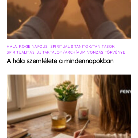
HÁLA
,
ROXIE NAFOUSI
,
SPIRITUÁLIS TANÍTÓK/TANÍTÁSOK
,
SPIRITUALITÁS
,
ÚJ TARTALOM/ARCHÍVUM
,
VONZÁS TÖRVÉNYE
A hála szemlélete a mindennapokban