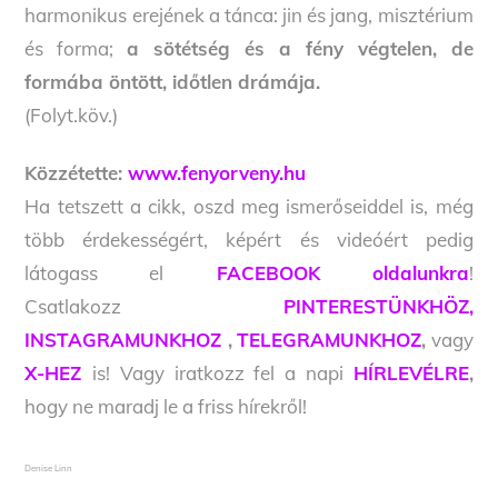
harmonikus erejének a tánca: jin és jang, misztérium
és forma;
a sötétség és a fény végtelen, de
formába öntött, időtlen drámája.
(Folyt.köv.)
Közzétette:
www.fenyorveny.hu
Ha tetszett a cikk, oszd meg ismerőseiddel is, még
több érdekességért, képért és videóért pedig
látogass el
FACEBOOK oldalunkra
!
Csatlakozz
PINTERESTÜNKHÖZ,
INSTAGRAMUNKHOZ
,
TELEGRAMUNKHOZ
,
vagy
X-HEZ
is! Vagy iratkozz fel a napi
HÍRLEVÉLRE
,
hogy ne maradj le a friss hírekről!
Denise Linn