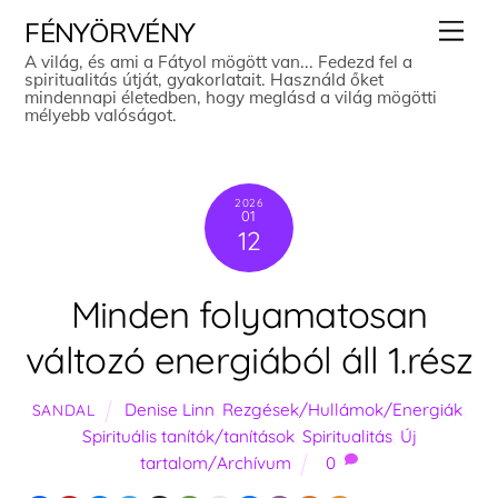
Skip
Men
FÉNYÖRVÉNY
to
A világ, és ami a Fátyol mögött van... Fedezd fel a
spiritualitás útját, gyakorlatait. Használd őket
content
mindennapi életedben, hogy meglásd a világ mögötti
mélyebb valóságot.
2026
01
12
Minden folyamatosan
változó energiából áll 1.rész
Denise Linn
,
Rezgések/Hullámok/Energiák
,
SANDAL
Spirituális tanítók/tanítások
,
Spiritualitás
,
Új
tartalom/Archívum
0