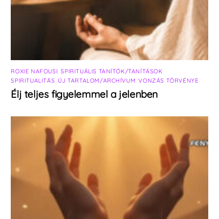
ROXIE NAFOUSI
,
SPIRITUÁLIS TANÍTÓK/TANÍTÁSOK
,
SPIRITUALITÁS
,
ÚJ TARTALOM/ARCHÍVUM
,
VONZÁS TÖRVÉNYE
Élj teljes figyelemmel a jelenben