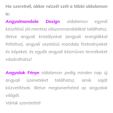
Ha szeretnél, akkor nézzél szét a többi oldalamon
is:
Angyalmandala Design
oldalamon egyedi
készítésű (AI mentes) vászonmandalákat találhatsz,
illetve angyali kristályokat (angyali energiákkal
feltöltve), angyali vezetésű mandala festményeket
és képeket, és egyéb angyali kézműves termékeket
vásárolhatsz!
Angyalok Fénye
oldalamon pedig minden nap új
angyali üzeneteket találhatsz, amik saját
közvetítések. Illetve megismerheted az angyalok
világát.
Várlak szeretettel!