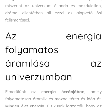
miszerint az univerzum állandó és mozdulatlan,
drámai ellentétben áll ezzel az alapvető ősi
felismeréssel.
Az energia
folyamatos
áramlása az
univerzumban
Elmerülünk az
energia óceánjában
, amely
folyamatosan áramlik és mozog téren és időn át.
Minden élet energia.
Fizikusok igazolták, hogy az