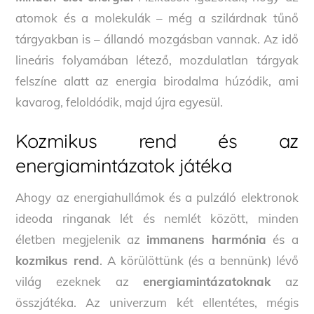
atomok és a molekulák – még a szilárdnak tűnő
tárgyakban is – állandó mozgásban vannak. Az idő
lineáris folyamában létező, mozdulatlan tárgyak
felszíne alatt az energia birodalma húzódik, ami
kavarog, feloldódik, majd újra egyesül.
Kozmikus rend és az
energiamintázatok játéka
Ahogy az energiahullámok és a pulzáló elektronok
ideoda ringanak lét és nemlét között, minden
életben megjelenik az
immanens harmónia
és a
kozmikus rend
. A körülöttünk (és a bennünk) lévő
világ ezeknek az
energiamintázatoknak
az
összjátéka. Az univerzum két ellentétes, mégis