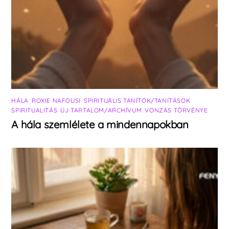
HÁLA
,
ROXIE NAFOUSI
,
SPIRITUÁLIS TANÍTÓK/TANÍTÁSOK
,
SPIRITUALITÁS
,
ÚJ TARTALOM/ARCHÍVUM
,
VONZÁS TÖRVÉNYE
A hála szemlélete a mindennapokban