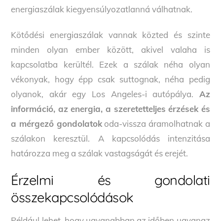
energiaszálak kiegyensúlyozatlanná válhatnak.
Kötődési energiaszálak vannak közted és szinte
minden olyan ember között, akivel valaha is
kapcsolatba kerültél. Ezek a szálak néha olyan
vékonyak, hogy épp csak suttognak, néha pedig
olyanok, akár egy Los Angeles-i autópálya.
Az
információ, az energia, a szeretetteljes érzések és
a mérgező gondolatok
oda-vissza áramolhatnak a
szálakon keresztül. A kapcsolódás intenzitása
határozza meg a szálak vastagságát és erejét.
Érzelmi és gondolati
összekapcsolódások
Például lehet, hogy ugyanabban az időben ugyanaz