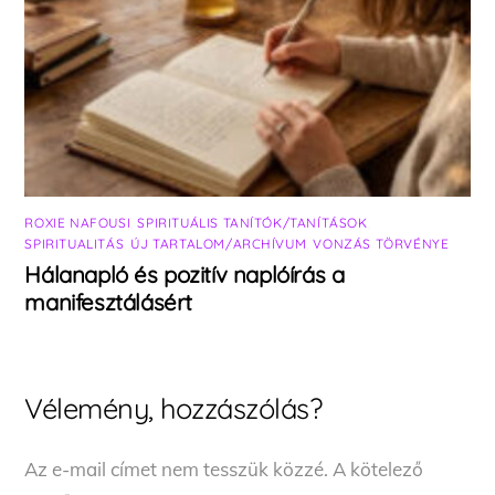
ROXIE NAFOUSI
,
SPIRITUÁLIS TANÍTÓK/TANÍTÁSOK
,
SPIRITUALITÁS
,
ÚJ TARTALOM/ARCHÍVUM
,
VONZÁS TÖRVÉNYE
Hálanapló és pozitív naplóírás a
manifesztálásért
Vélemény, hozzászólás?
Az e-mail címet nem tesszük közzé.
A kötelező