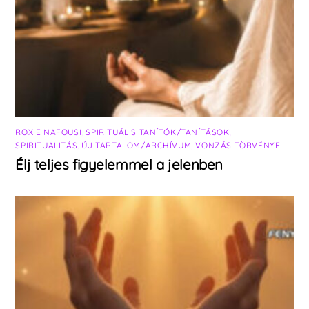
ROXIE NAFOUSI
,
SPIRITUÁLIS TANÍTÓK/TANÍTÁSOK
,
SPIRITUALITÁS
,
ÚJ TARTALOM/ARCHÍVUM
,
VONZÁS TÖRVÉNYE
Élj teljes figyelemmel a jelenben