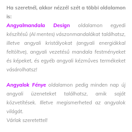
Ha szeretnél, akkor nézzél szét a többi oldalamon
is:
Angyalmandala Design
oldalamon egyedi
készítésű (AI mentes) vászonmandalákat találhatsz,
illetve angyali kristályokat (angyali energiákkal
feltöltve), angyali vezetésű mandala festményeket
és képeket, és egyéb angyali kézműves termékeket
vásárolhatsz!
Angyalok Fénye
oldalamon pedig minden nap új
angyali üzeneteket találhatsz, amik saját
közvetítések. Illetve megismerheted az angyalok
világát.
Várlak szeretettel!