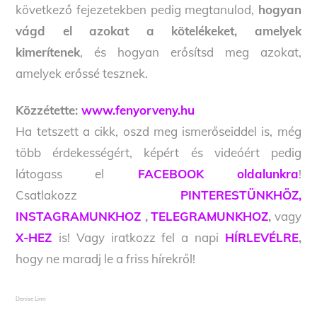
következő fejezetekben pedig megtanulod,
hogyan
vágd el azokat a kötelékeket, amelyek
kimerítenek
, és hogyan erősítsd meg azokat,
amelyek erőssé tesznek.
Közzétette:
www.fenyorveny.hu
Ha tetszett a cikk, oszd meg ismerőseiddel is, még
több érdekességért, képért és videóért pedig
látogass el
FACEBOOK oldalunkra
!
Csatlakozz
PINTERESTÜNKHÖZ,
INSTAGRAMUNKHOZ
,
TELEGRAMUNKHOZ
,
vagy
X-HEZ
is! Vagy iratkozz fel a napi
HÍRLEVÉLRE
,
hogy ne maradj le a friss hírekről!
Denise Linn