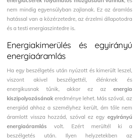
energiacserék folyamatos mozgásban vannak
, és
nem mindig egyensúlyban zajlanak. Ez az áramlás
hatással van a közérzetedre, az érzelmi állapotodra
és a testi energiaszintedre is.
Energiakimerülés és egyirányú
energiaáramlás
Ha egy beszélgetés után nyúzott és kimerült leszel,
viszont akivel beszélgettél, élénknek és
energikusnak tűnik, akkor ez az
energia
kiszipolyozásának
eredménye lehet. Más szóval, az
energiád ahhoz a személyhez került, ám tőle nem
áramlott vissza hozzád, szóval ez egy
egyirányú
energiaáramlás
volt. Ezért merültél ki a
beszélgetés után. Ilyen helyzetekben az