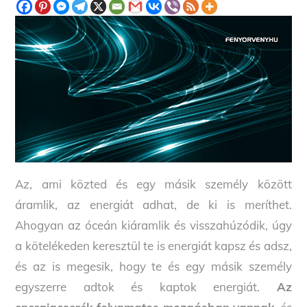
Az, ami közted és egy másik személy között
áramlik, az energiát adhat, de ki is meríthet.
Ahogyan az óceán kiáramlik és visszahúzódik, úgy
a kötelékeden keresztül te is energiát kapsz és adsz,
és az is megesik, hogy te és egy másik személy
egyszerre adtok és kaptok energiát.
Az