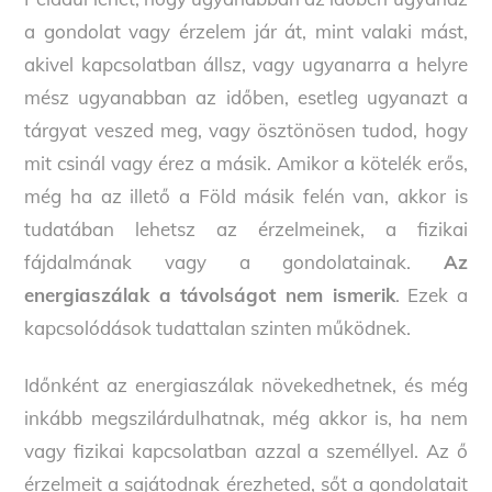
a gondolat vagy érzelem jár át, mint valaki mást,
akivel kapcsolatban állsz, vagy ugyanarra a helyre
mész ugyanabban az időben, esetleg ugyanazt a
tárgyat veszed meg, vagy ösztönösen tudod, hogy
mit csinál vagy érez a másik. Amikor a kötelék erős,
még ha az illető a Föld másik felén van, akkor is
tudatában lehetsz az érzelmeinek, a fizikai
fájdalmának vagy a gondolatainak.
Az
energiaszálak a távolságot nem ismerik
. Ezek a
kapcsolódások tudattalan szinten működnek.
Időnként az energiaszálak növekedhetnek, és még
inkább megszilárdulhatnak, még akkor is, ha nem
vagy fizikai kapcsolatban azzal a személlyel. Az ő
érzelmeit a sajátodnak érezheted, sőt a gondolatait