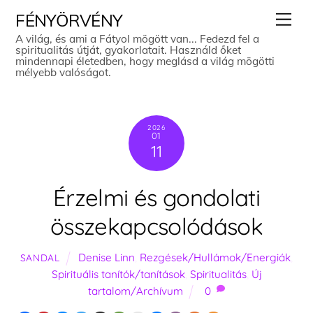
Skip
Men
FÉNYÖRVÉNY
to
A világ, és ami a Fátyol mögött van... Fedezd fel a
spiritualitás útját, gyakorlatait. Használd őket
content
mindennapi életedben, hogy meglásd a világ mögötti
mélyebb valóságot.
2026
01
11
Érzelmi és gondolati
összekapcsolódások
Denise Linn
,
Rezgések/Hullámok/Energiák
,
SANDAL
Spirituális tanítók/tanítások
,
Spiritualitás
,
Új
tartalom/Archívum
0