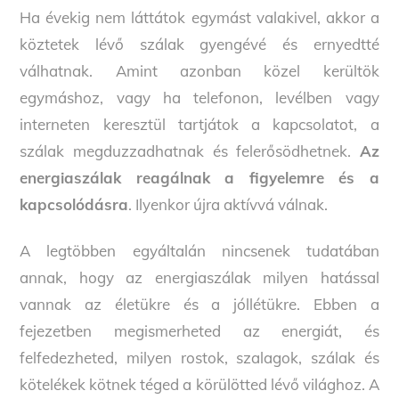
Ha évekig nem láttátok egymást valakivel, akkor a
köztetek lévő szálak gyengévé és ernyedtté
válhatnak. Amint azonban közel kerültök
egymáshoz, vagy ha telefonon, levélben vagy
interneten keresztül tartjátok a kapcsolatot, a
szálak megduzzadhatnak és felerősödhetnek.
Az
energiaszálak reagálnak a figyelemre és a
kapcsolódásra
. Ilyenkor újra aktívvá válnak.
A legtöbben egyáltalán nincsenek tudatában
annak, hogy az energiaszálak milyen hatással
vannak az életükre és a jóllétükre. Ebben a
fejezetben megismerheted az energiát, és
felfedezheted, milyen rostok, szalagok, szálak és
kötelékek kötnek téged a körülötted lévő világhoz. A