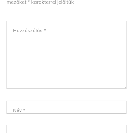
mezőket
*
karakterrel jelöltük
Hozzászólás
*
Név
*