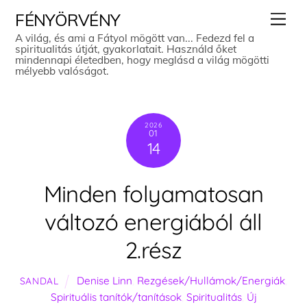
Skip
Men
FÉNYÖRVÉNY
to
A világ, és ami a Fátyol mögött van... Fedezd fel a
spiritualitás útját, gyakorlatait. Használd őket
content
mindennapi életedben, hogy meglásd a világ mögötti
mélyebb valóságot.
2026
01
14
Minden folyamatosan
változó energiából áll
2.rész
Denise Linn
,
Rezgések/Hullámok/Energiák
,
SANDAL
Spirituális tanítók/tanítások
,
Spiritualitás
,
Új