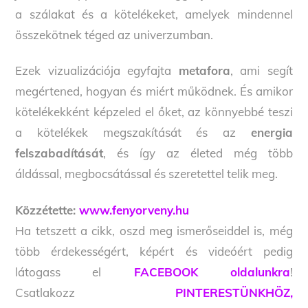
a szálakat és a kötelékeket, amelyek mindennel
összekötnek téged az univerzumban.
Ezek vizualizációja egyfajta
metafora
, ami segít
megértened, hogyan és miért működnek. És amikor
kötelékekként képzeled el őket, az könnyebbé teszi
a kötelékek megszakítását és az
energia
felszabadítását
, és így az életed még több
áldással, megbocsátással és szeretettel telik meg.
Közzétette:
www.fenyorveny.hu
Ha tetszett a cikk, oszd meg ismerőseiddel is, még
több érdekességért, képért és videóért pedig
látogass el
FACEBOOK oldalunkra
!
Csatlakozz
PINTERESTÜNKHÖZ,