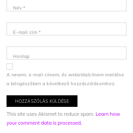
Név
*
E-mail cím
*
Honlap
A nevem, e-mail címem, és weboldalcímem mentése
a böngészőben a következő hozzászólásomhoz.
This site uses Akismet to reduce spam.
Learn how
your comment data is processed.