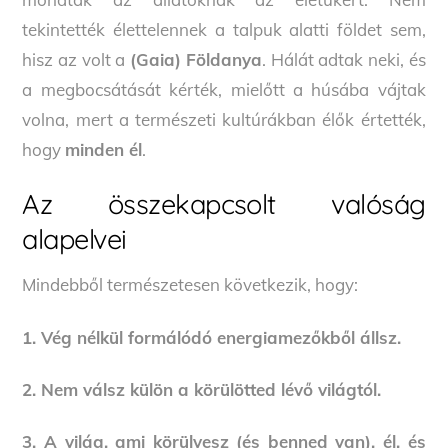
tekintették élettelennek a talpuk alatti földet sem,
hisz az volt a
(Gaia)
Földanya
. Hálát adtak neki, és
a megbocsátását kérték, mielőtt a húsába vájtak
volna, mert a természeti kultúrákban élők értették,
hogy
minden él
.
Az összekapcsolt valóság
alapelvei
Mindebből természetesen következik, hogy:
1. Vég nélkül formálódó energiamezőkből állsz.
2. Nem válsz külön a körülötted lévő világtól.
3. A világ, ami körülvesz (és benned van), él, és