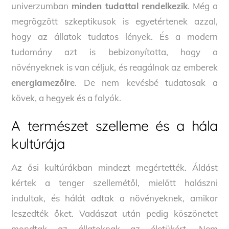
univerzumban
minden tudattal rendelkezik
. Még a
megrögzött szkeptikusok is egyetértenek azzal,
hogy az állatok tudatos lények. És a modern
tudomány azt is bebizonyította, hogy a
növényeknek is van céljuk, és reagálnak az emberek
energiamezőire
. De nem kevésbé tudatosak a
kövek, a hegyek és a folyók.
A természet szelleme és a hála
kultúrája
Az ősi kultúrákban mindezt megértették. Áldást
kértek a tenger szellemétől, mielőtt halászni
indultak, és hálát adtak a növényeknek, amikor
leszedték őket. Vadászat után pedig köszönetet
mondtak az állatoknak az életükért. Nem