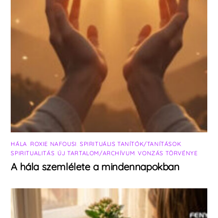
HÁLA
,
ROXIE NAFOUSI
,
SPIRITUÁLIS TANÍTÓK/TANÍTÁSOK
,
SPIRITUALITÁS
,
ÚJ TARTALOM/ARCHÍVUM
,
VONZÁS TÖRVÉNYE
A hála szemlélete a mindennapokban