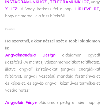
INSTAGRAMUNKHOZ
,
TELEGRAMUNKHOZ
,
vagy
X-HEZ
is! Vagy iratkozz fel a napi
HÍRLEVÉLRE
,
hogy ne maradj le a friss hírekről!
Denise Linn
Ha szeretnél, akkor nézzél szét a többi oldalamon
is:
Angyalmandala Design
oldalamon egyedi
készítésű (AI mentes) vászonmandalákat találhatsz,
illetve angyali kristályokat (angyali energiákkal
feltöltve), angyali vezetésű mandala festményeket
és képeket, és egyéb angyali kézműves termékeket
vásárolhatsz!
Angyalok Fénye
oldalamon pedig minden nap új