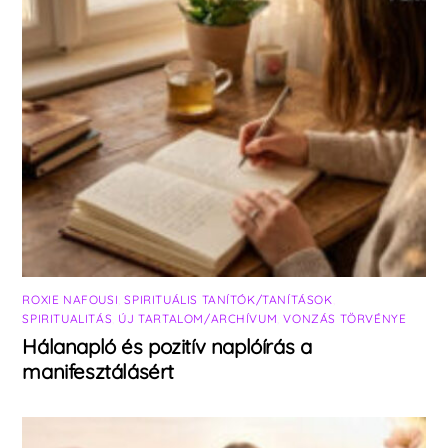
ROXIE NAFOUSI
,
SPIRITUÁLIS TANÍTÓK/TANÍTÁSOK
,
SPIRITUALITÁS
,
ÚJ TARTALOM/ARCHÍVUM
,
VONZÁS TÖRVÉNYE
Hálanapló és pozitív naplóírás a
manifesztálásért