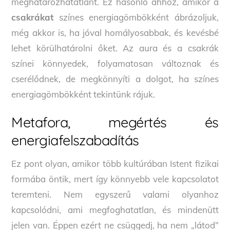
meghatározhatatlant. Ez hasonló ahhoz, amikor a
csakrákat
színes energiagömbökként ábrázoljuk,
még akkor is, ha jóval homályosabbak, és kevésbé
lehet körülhatárolni őket. Az aura és a csakrák
színei könnyedek, folyamatosan változnak és
cserélődnek, de megkönnyíti a dolgot, ha színes
energiagömbökként tekintünk rájuk.
Metafora, megértés és
energiafelszabadítás
Ez pont olyan, amikor több kultúrában Istent fizikai
formába öntik, mert így könnyebb vele kapcsolatot
teremteni. Nem egyszerű valami olyanhoz
kapcsolódni, ami megfoghatatlan, és mindenütt
jelen van. Éppen ezért ne csüggedj, ha nem „látod”