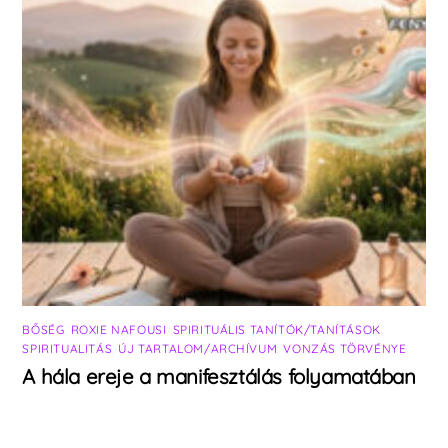
BŐSÉG
,
ROXIE NAFOUSI
,
SPIRITUÁLIS TANÍTÓK/TANÍTÁSOK
,
SPIRITUALITÁS
,
ÚJ TARTALOM/ARCHÍVUM
,
VONZÁS TÖRVÉNYE
A hála ereje a manifesztálás folyamatában