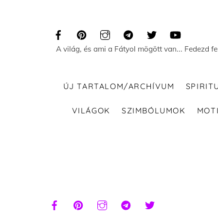
Skip
to
content
A világ, és ami a Fátyol mögött van... Fedezd f
ÚJ TARTALOM/ARCHÍVUM
SPIRIT
VILÁGOK
SZIMBÓLUMOK
MOT