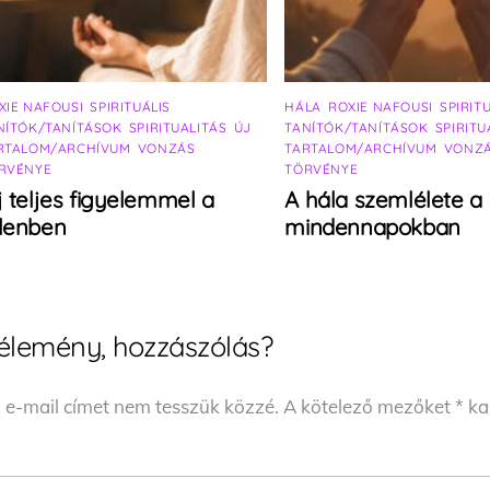
XIE NAFOUSI
,
SPIRITUÁLIS
HÁLA
,
ROXIE NAFOUSI
,
SPIRIT
NÍTÓK/TANÍTÁSOK
,
SPIRITUALITÁS
,
ÚJ
TANÍTÓK/TANÍTÁSOK
,
SPIRITU
RTALOM/ARCHÍVUM
,
VONZÁS
TARTALOM/ARCHÍVUM
,
VONZ
RVÉNYE
TÖRVÉNYE
j teljes figyelemmel a
A hála szemlélete a
elenben
mindennapokban
élemény, hozzászólás?
 e-mail címet nem tesszük közzé.
A kötelező mezőket
*
kar