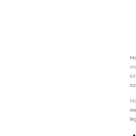
Ha
ma
ki
sz
Ha
me
le