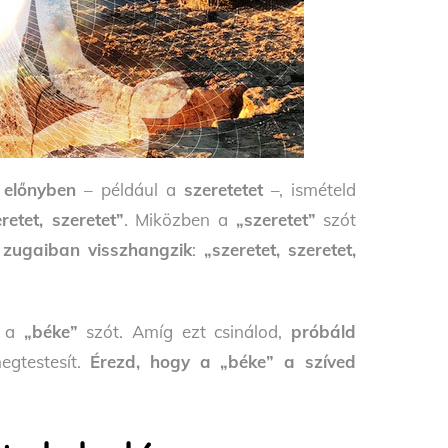
 előnyben
– például a
szeretetet
–, ismételd
retet, szeretet”
. Miközben a
„szeretet”
szót
 zugaiban visszhangzik
:
„szeretet, szeretet,
n a
„béke”
szót. Amíg ezt csinálod,
próbáld
egtestesít.
Érezd, hogy a „béke” a szíved