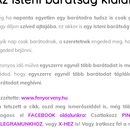
ég ha
naponta egyetlen egy barátodra tudsz is csak 
gy álljon
szíved ajtajába
, ez akkor is
egy isteni barátság
yik nap csak barátodnak, a
szeretetnek
engeded meg, hog
geded bejönni.
zonyos idő múlva
egyszerre egynél több barátodat is m
ódod, hogy
egyszerre egynél több barátodat táplál
rátodat meghívni
.
zzétette:
www.fenyorveny.hu
 tetszett a cikk, oszd meg ismerőseiddel is, még tö
átogass el
FACEBOOK oldalunkra
! Csatlakozz
PI
ELEGRAMUNKHOZ
, vagy
X-HEZ
is! Vagy iratkozz fel a