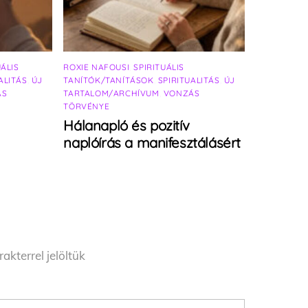
UÁLIS
ROXIE NAFOUSI
,
SPIRITUÁLIS
ALITÁS
,
ÚJ
TANÍTÓK/TANÍTÁSOK
,
SPIRITUALITÁS
,
ÚJ
ÁS
TARTALOM/ARCHÍVUM
,
VONZÁS
TÖRVÉNYE
Hálanapló és pozitív
naplóírás a manifesztálásért
akterrel jelöltük