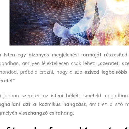
 Isten egy bizonyos megjelenési formáját részesíted
gadban, amilyen lélekteljesen csak lehet:
„szeretet, sze
mondod, próbáld érezni, hogy a szó
szíved legbelsőbb
eretet”
.
 jobban szereted az
isteni békét
, ismételd magadba
ghallani azt a kozmikus hangzást
, amit ez a szó m
gmélyén visszhangzó csírahang
.