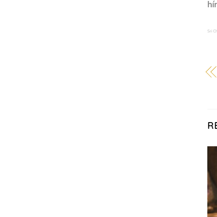
hí
Sri 
R