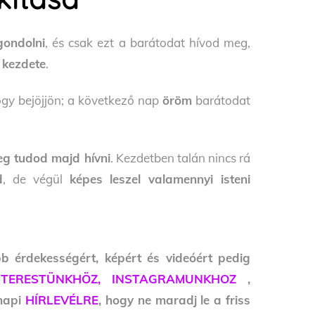
gondolni
, és csak ezt a barátodat hívod meg,
 kezdete
.
y bejöjjön; a következő nap
öröm
barátodat
eg tudod majd hívni
. Kezdetben talán nincs rá
d
, de végül
képes leszel valamennyi isteni
bb érdekességért, képért és videóért pedig
NTERESTÜNKHÖZ,
INSTAGRAMUNKHOZ
,
 napi
HÍRLEVÉLRE
, hogy ne maradj le a friss