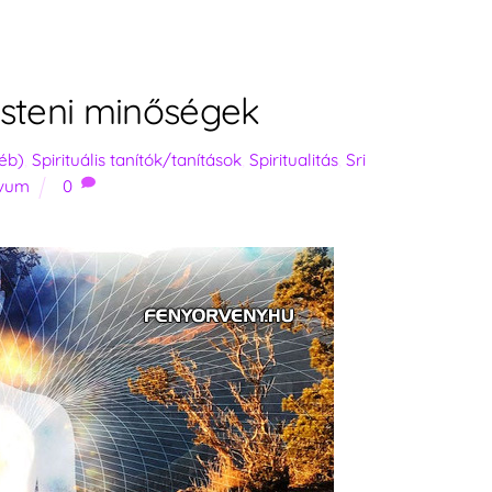
 Isteni minőségek
yéb)
,
Spirituális tanítók/tanítások
,
Spiritualitás
,
Sri
ívum
0