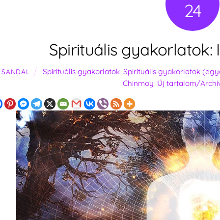
24
Spirituális gyakorlatok:
Spirituális gyakorlatok
,
Spirituális gyakorlatok (eg
SANDAL
Chinmoy
,
Új tartalom/Arch