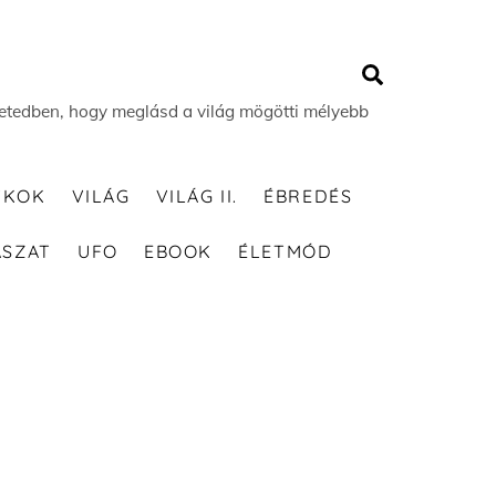
Search
 életedben, hogy meglásd a világ mögötti mélyebb
TKOK
VILÁG
VILÁG II.
ÉBREDÉS
ÁSZAT
UFO
EBOOK
ÉLETMÓD