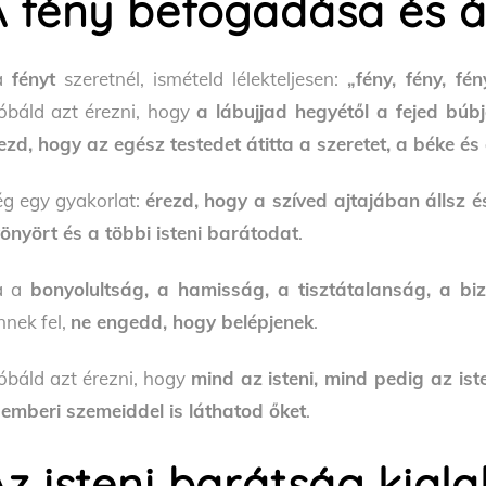
A fény befogadása és á
a
fényt
szeretnél, ismételd lélekteljesen:
„fény, fény, fén
óbáld azt érezni, hogy
a lábujjad hegyétől a fejed búb
ezd, hogy az egész testedet átitta a szeretet, a béke és
g egy gyakorlat:
érezd, hogy a szíved ajtajában állsz é
önyört és a többi isteni barátodat
.
a a
bonyolultság, a hamisság, a tisztátalanság, a bi
nnek fel,
ne engedd, hogy belépjenek
.
óbáld azt érezni, hogy
mind az isteni, mind pedig az ist
s
emberi szemeiddel is láthatod őket
.
z isteni barátság kiala