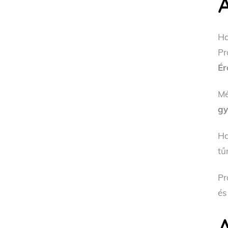
H
Pr
Ér
Mé
gy
H
tű
Pr
é
A