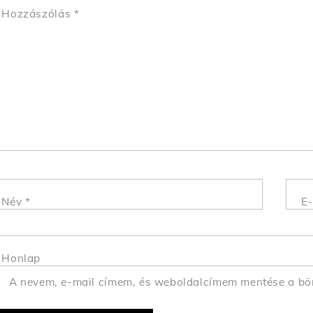
Hozzászólás
*
Név
*
E-
Honlap
A nevem, e-mail címem, és weboldalcímem mentése a b