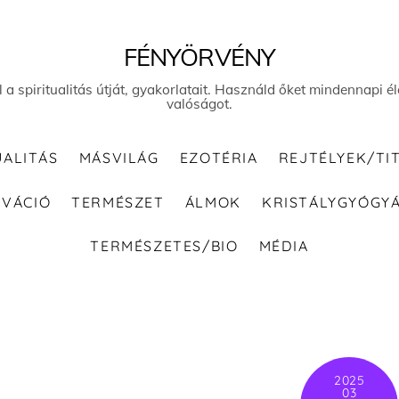
FÉNYÖRVÉNY
el a spiritualitás útját, gyakorlatait. Használd őket mindennapi
valóságot.
UALITÁS
MÁSVILÁG
EZOTÉRIA
REJTÉLYEK/TI
IVÁCIÓ
TERMÉSZET
ÁLMOK
KRISTÁLYGYÓGY
TERMÉSZETES/BIO
MÉDIA
2025
03