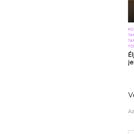
RO
TA
TA
TÖ
Él
j
V
Az