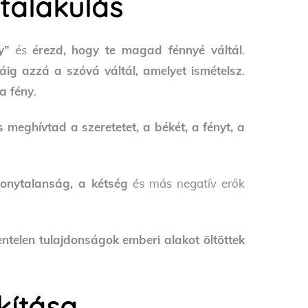
talakulás
y”
és
érezd, hogy te magad fénnyé váltál
.
jáig azzá a szóvá váltál, amelyet ismételsz
.
 a fény
.
s meghívtad a szeretetet, a békét, a fényt, a
zonytalanság, a kétség
és más negatív erők
entelen tulajdonságok emberi alakot öltöttek
kítása