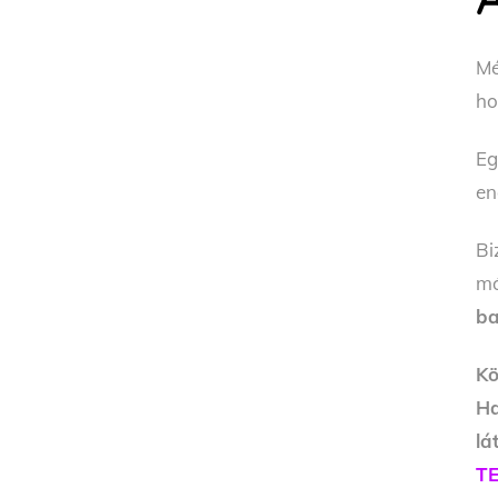
M
ho
Eg
en
Bi
m
ba
Kö
Ha
l
T