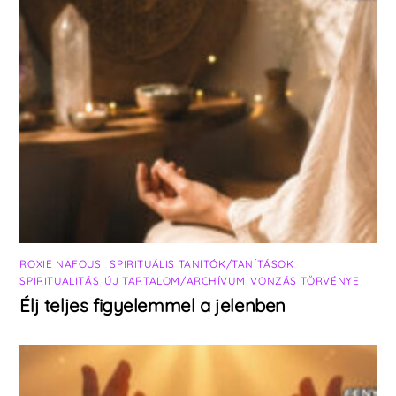
ROXIE NAFOUSI
,
SPIRITUÁLIS TANÍTÓK/TANÍTÁSOK
,
SPIRITUALITÁS
,
ÚJ TARTALOM/ARCHÍVUM
,
VONZÁS TÖRVÉNYE
Élj teljes figyelemmel a jelenben