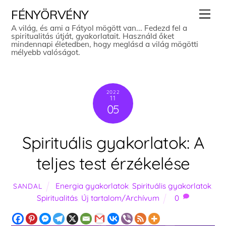
Skip
Men
FÉNYÖRVÉNY
to
A világ, és ami a Fátyol mögött van... Fedezd fel a
spiritualitás útját, gyakorlatait. Használd őket
content
mindennapi életedben, hogy meglásd a világ mögötti
mélyebb valóságot.
2022
11
05
Spirituális gyakorlatok: A
teljes test érzékelése
Energia gyakorlatok
,
Spirituális gyakorlatok
,
SANDAL
Spiritualitás
,
Új tartalom/Archívum
0