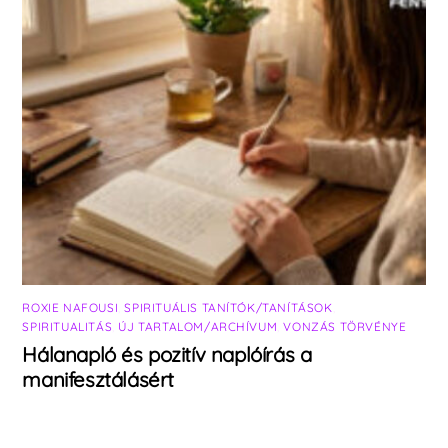
ROXIE NAFOUSI
,
SPIRITUÁLIS TANÍTÓK/TANÍTÁSOK
,
SPIRITUALITÁS
,
ÚJ TARTALOM/ARCHÍVUM
,
VONZÁS TÖRVÉNYE
Hálanapló és pozitív naplóírás a
manifesztálásért