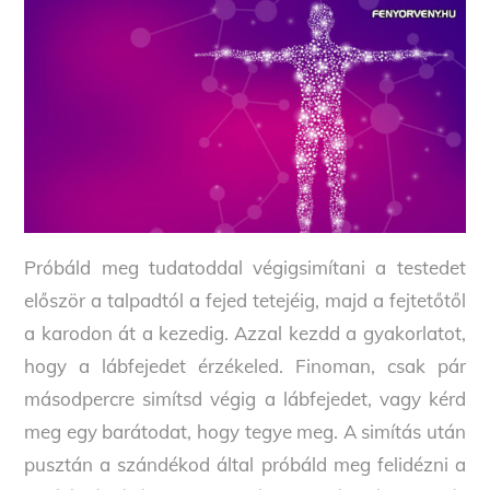
Próbáld meg tudatoddal végigsimítani a testedet
először a talpadtól a fejed tetejéig, majd a fejtetőtől
a karodon át a kezedig. Azzal kezdd a gyakorlatot,
hogy a lábfejedet érzékeled. Finoman, csak pár
másodpercre simítsd végig a lábfejedet, vagy kérd
meg egy barátodat, hogy tegye meg. A simítás után
pusztán a szándékod által próbáld meg felidézni a