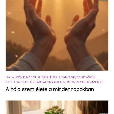
HÁLA
,
ROXIE NAFOUSI
,
SPIRITUÁLIS TANÍTÓK/TANÍTÁSOK
,
SPIRITUALITÁS
,
ÚJ TARTALOM/ARCHÍVUM
,
VONZÁS TÖRVÉNYE
A hála szemlélete a mindennapokban