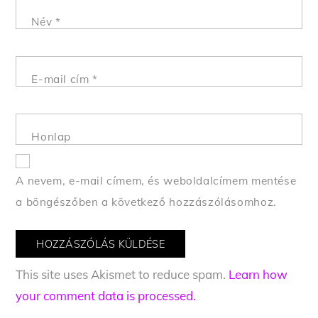
Név
*
E-mail cím
*
Honlap
A nevem, e-mail címem, és weboldalcímem mentése
a böngészőben a következő hozzászólásomhoz.
This site uses Akismet to reduce spam.
Learn how
your comment data is processed.