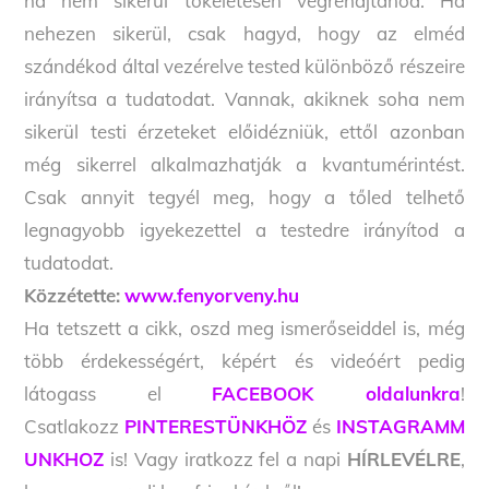
ha nem sikerül tökéletesen végrehajtanod. Ha
nehezen sikerül, csak hagyd, hogy az elméd
szándékod által vezérelve tested különböző részeire
irányítsa a tudatodat. Vannak, akiknek soha nem
sikerül testi érzeteket előidézniük, ettől azonban
még sikerrel alkalmazhatják a kvantumérintést.
Csak annyit tegyél meg, hogy a tőled telhető
legnagyobb igyekezettel a testedre irányítod a
tudatodat.
Közzétette:
www.fenyorveny.hu
Ha tetszett a cikk, oszd meg ismerőseiddel is, még
több érdekességért, képért és videóért pedig
látogass el
FACEBOOK oldalunkra
!
Csatlakozz
PINTERESTÜNKHÖZ
és
INSTAGRAMM
UNKHOZ
is! Vagy iratkozz fel a napi
HÍRLEVÉLRE
,