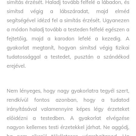
simítás érzését. Haladj tovább felfelé a lábadon, és
simítsd végig a lábszáradat, majd elméd
segítségével idézd fel a simítás érzését. Ugyanezen
a módon haladj tovább a testeden felfelé egészen a
fejtetőig, majd a karodon lefelé a kezedig. A
gyakorlat megtanít, hogyan simítsd végig ﬁzikai
tudatossággal a testedet, pusztán a szándékod
erejével.
Nem lényeges, hogy nagy gyakorlatra tegyél szert,
rendkívül fontos azonban, hogy a tudatod
irányításával valamennyire képes légy érzeteket
előidézni a testedben. A gyakorlat elvégzése
nagyon kellemes testi érzetekkel járhat. Ne aggódj,