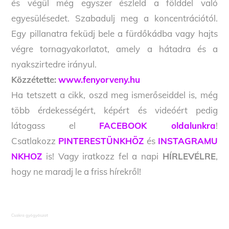
és végül még egyszer észleld a földdel való
egyesülésedet. Szabadulj meg a koncentrációtól.
Egy pillanatra feküdj bele a fürdőkádba vagy hajts
végre tornagyakorlatot, amely a hátadra és a
nyakszirtedre irányul.
Közzétette:
www.fenyorveny.hu
Ha tetszett a cikk, oszd meg ismerőseiddel is, még
több érdekességért, képért és videóért pedig
látogass el
FACEBOOK oldalunkra
!
Csatlakozz
PINTERESTÜNKHÖZ
és
INSTAGRAMU
NKHOZ
is! Vagy iratkozz fel a napi
HÍRLEVÉLRE
,
hogy ne maradj le a friss hírekről!
Csakra gyógyászat