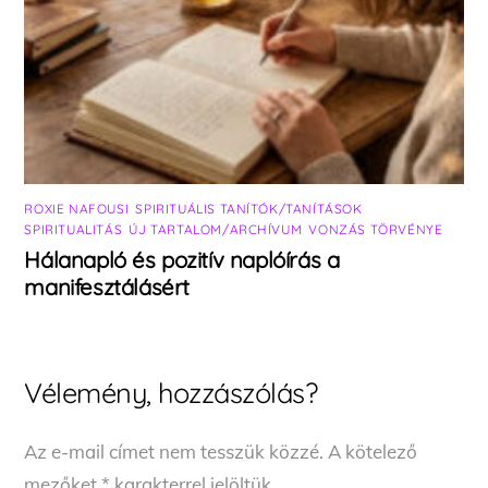
ROXIE NAFOUSI
,
SPIRITUÁLIS TANÍTÓK/TANÍTÁSOK
,
SPIRITUALITÁS
,
ÚJ TARTALOM/ARCHÍVUM
,
VONZÁS TÖRVÉNYE
Hálanapló és pozitív naplóírás a
manifesztálásért
Vélemény, hozzászólás?
Az e-mail címet nem tesszük közzé.
A kötelező
mezőket
*
karakterrel jelöltük