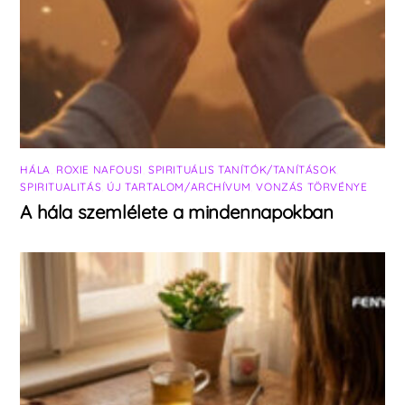
HÁLA
,
ROXIE NAFOUSI
,
SPIRITUÁLIS TANÍTÓK/TANÍTÁSOK
,
SPIRITUALITÁS
,
ÚJ TARTALOM/ARCHÍVUM
,
VONZÁS TÖRVÉNYE
A hála szemlélete a mindennapokban