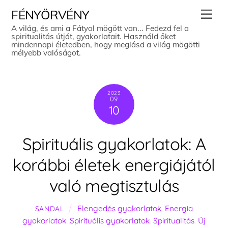
Skip
Men
FÉNYÖRVÉNY
to
A világ, és ami a Fátyol mögött van... Fedezd fel a
spiritualitás útját, gyakorlatait. Használd őket
content
mindennapi életedben, hogy meglásd a világ mögötti
mélyebb valóságot.
2023
09
10
Spirituális gyakorlatok: A
korábbi életek energiájától
való megtisztulás
Elengedés gyakorlatok
,
Energia
SANDAL
gyakorlatok
,
Spirituális gyakorlatok
,
Spiritualitás
,
Új