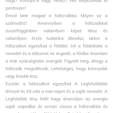
nagy? Könnyű-e vagy nehéz? Hol helyezkedik el
pontosan?
Érezd bele magad a hátizsákba. Milyen az a
számodra? Amennyiben a hátizsákkal
összefüggésben valamilyen képet látsz és
valamilyen érzés tudatára ébredsz, akkor a
hátizsákot egyesítsd a földdel. írd a földelésbe a
nevedet és a dátumot és engedő, a földbe áramlani
a már szükségtelen energiát. Figyeld meg, ahogy a
hátizsák megváltozik. Lehetséges, hogy könnyebb
vagy kisebb lesz.
Ezután a hátizsákot egyesítsd A Legfelsőbbbb
lénnyel és írd oda a mai napot és a saját nevedet. A
Legfelsőbb lény felől hagy áramoljon az energia
saját napodba és onnan vissza a hátizsákba és