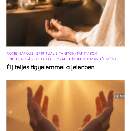
ROXIE NAFOUSI
,
SPIRITUÁLIS TANÍTÓK/TANÍTÁSOK
,
SPIRITUALITÁS
,
ÚJ TARTALOM/ARCHÍVUM
,
VONZÁS TÖRVÉNYE
Élj teljes figyelemmel a jelenben