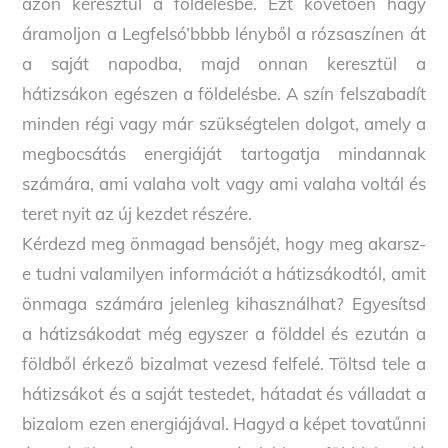
azon keresztül a földelésbe. Ezt követően hagy
áramoljon a Legfelsó’bbbb lényből a rózsaszínen át
a saját napodba, majd onnan keresztül a
hátizsákon egészen a földelésbe. A szín felszabadít
minden régi vagy már szükségtelen dolgot, amely a
megbocsátás energiáját tartogatja mindannak
számára, ami valaha volt vagy ami valaha voltál és
teret nyit az új kezdet részére.
Kérdezd meg önmagad bensőjét, hogy meg akarsz-
e tudni valamilyen információt a hátizsákodtól, amit
önmaga számára jelenleg kihasználhat? Egyesítsd
a hátizsákodat még egyszer a földdel és ezután a
földből érkező bizalmat vezesd felfelé. Töltsd tele a
hátizsákot és a saját testedet, hátadat és válladat a
bizalom ezen energiájával. Hagyd a képet tovatűnni