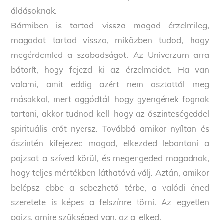
áldásoknak.
Bármiben is tartod vissza magad érzelmileg,
magadat tartod vissza, miközben tudod, hogy
megérdemled a szabadságot. Az Univerzum arra
bátorít, hogy fejezd ki az érzelmeidet. Ha van
valami, amit eddig azért nem osztottál meg
másokkal, mert aggódtál, hogy gyengének fognak
tartani, akkor tudnod kell, hogy az őszinteségeddel
spirituális erőt nyersz. Továbbá amikor nyíltan és
őszintén kifejezed magad, elkezded lebontani a
pajzsot a szíved körül, és megengeded magadnak,
hogy teljes mértékben láthatóvá válj. Aztán, amikor
belépsz ebbe a sebezhető térbe, a valódi éned
szeretete is képes a felszínre törni. Az egyetlen
pajzs, amire szükséged van, az a lelked.