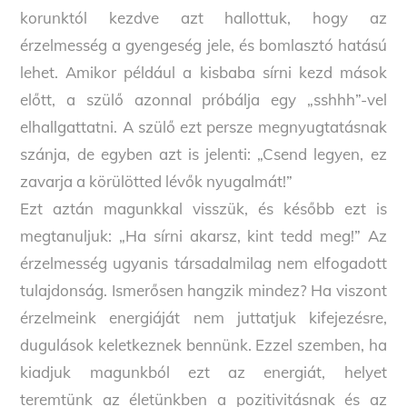
korunktól kezdve azt hallottuk, hogy az
érzelmesség a gyengeség jele, és bomlasztó hatású
lehet. Amikor például a kisbaba sírni kezd mások
előtt, a szülő azonnal próbálja egy „sshhh”-vel
elhallgattatni. A szülő ezt persze megnyugtatásnak
szánja, de egyben azt is jelenti: „Csend legyen, ez
zavarja a körülötted lévők nyugalmát!”
Ezt aztán magunkkal visszük, és később ezt is
megtanuljuk: „Ha sírni akarsz, kint tedd meg!” Az
érzelmesség ugyanis társadalmilag nem elfogadott
tulajdonság. Ismerősen hangzik mindez? Ha viszont
érzelmeink energiáját nem juttatjuk kifejezésre,
dugulások keletkeznek bennünk. Ezzel szemben, ha
kiadjuk magunkból ezt az energiát, helyet
teremtünk az életünkben a pozitivitásnak és az