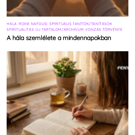
HÁLA
,
ROXIE NAFOUSI
,
SPIRITUÁLIS TANÍTÓK/TANÍTÁSOK
,
SPIRITUALITÁS
,
ÚJ TARTALOM/ARCHÍVUM
,
VONZÁS TÖRVÉNYE
A hála szemlélete a mindennapokban