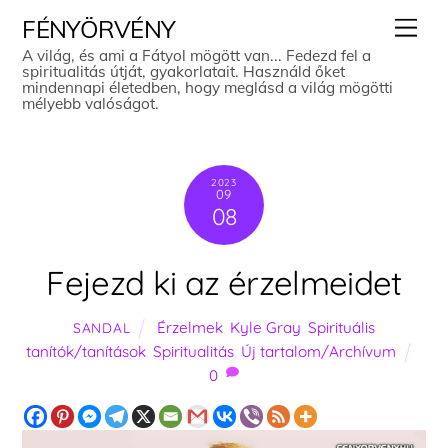
Skip
Men
FÉNYÖRVÉNY
to
A világ, és ami a Fátyol mögött van... Fedezd fel a
spiritualitás útját, gyakorlatait. Használd őket
content
mindennapi életedben, hogy meglásd a világ mögötti
mélyebb valóságot.
2023
09
08
Fejezd ki az érzelmeidet
Érzelmek
,
Kyle Gray
,
Spirituális
SANDAL
tanítók/tanítások
,
Spiritualitás
,
Új tartalom/Archívum
0