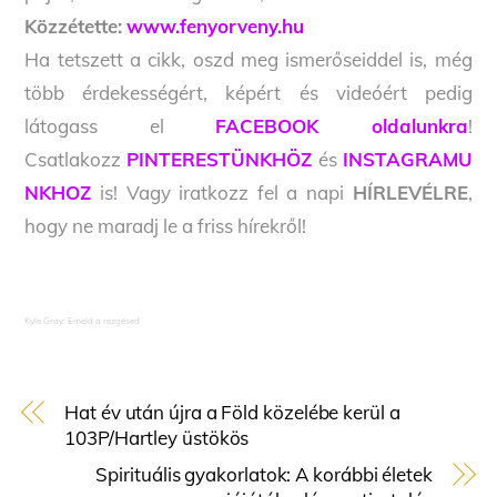
Közzétette:
www.fenyorveny.hu
Ha tetszett a cikk, oszd meg ismerőseiddel is, még
több érdekességért, képért és videóért pedig
látogass el
FACEBOOK oldalunkra
!
Csatlakozz
PINTERESTÜNKHÖZ
és
INSTAGRAMU
NKHOZ
is! Vagy iratkozz fel a napi
HÍRLEVÉLRE
,
hogy ne maradj le a friss hírekről!
Kyle Gray: Emeld a rezgésed
Hat év után újra a Föld közelébe kerül a
103P/Hartley üstökös
Spirituális gyakorlatok: A korábbi életek