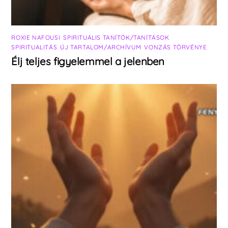
ROXIE NAFOUSI
,
SPIRITUÁLIS TANÍTÓK/TANÍTÁSOK
,
SPIRITUALITÁS
,
ÚJ TARTALOM/ARCHÍVUM
,
VONZÁS TÖRVÉNYE
Élj teljes figyelemmel a jelenben