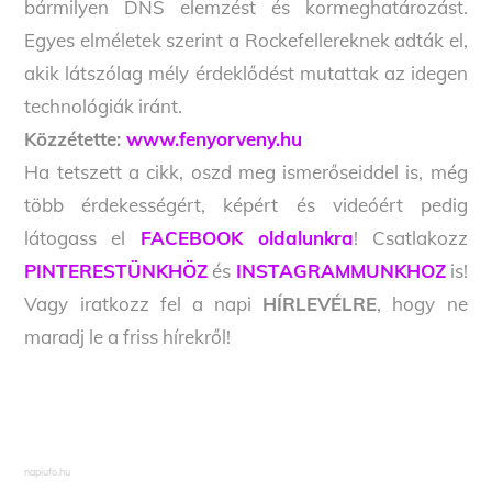
bármilyen DNS elemzést és kormeghatározást.
Egyes elméletek szerint a Rockefellereknek adták el,
akik látszólag mély érdeklődést mutattak az idegen
technológiák iránt.
Közzétette:
www.fenyorveny.hu
Ha tetszett a cikk, oszd meg ismerőseiddel is, még
több érdekességért, képért és videóért pedig
látogass el
FACEBOOK oldalunkra
! Csatlakozz
PINTERESTÜNKHÖZ
és
INSTAGRAMMUNKHOZ
is!
Vagy iratkozz fel a napi
HÍRLEVÉLRE
, hogy ne
maradj le a friss hírekről!
napiufo.hu