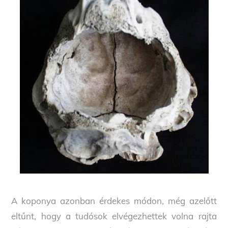
A koponya azonban érdekes módon, még azelőtt
eltűnt, hogy a tudósok elvégezhettek volna rajta