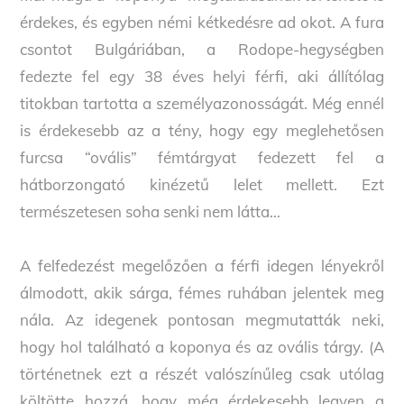
érdekes, és egyben némi kétkedésre ad okot. A fura
csontot Bulgáriában, a Rodope-hegységben
fedezte fel egy 38 éves helyi férfi, aki állítólag
titokban tartotta a személyazonosságát. Még ennél
is érdekesebb az a tény, hogy egy meglehetősen
furcsa “ovális” fémtárgyat fedezett fel a
hátborzongató kinézetű lelet mellett. Ezt
természetesen soha senki nem látta…
A felfedezést megelőzően a férfi idegen lényekről
álmodott, akik sárga, fémes ruhában jelentek meg
nála. Az idegenek pontosan megmutatták neki,
hogy hol található a koponya és az ovális tárgy. (A
történetnek ezt a részét valószínűleg csak utólag
költötte hozzá, hogy még érdekesebb legyen a