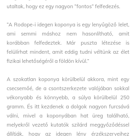
utaltak, hogy ez egy nagyon “fontos” felfedezés.
“A Rodope-i idegen koponya is egy lenyűgöző lelet,
ami semmi máshoz nem hasonlítható, amit
korábban felfedeztek. Már puszta létezése is
felülírhat mindent, amit eddig tudni véltünk az élet
fizikai lehetőségéről a földön kívül.”
A szokatlan koponya körülbelül akkora, mint egy
csecsemőé, de a csontszerkezete valójában sokkal
vékonyabb és könnyebb, a súlya körülbelül 250
gramm. És itt kezdenek a dolgok nagyon furcsává
válni, mivel a koponyában hat üreg található,
melyekről vezető kutatók szilárd meggyőződéssel
állítják, hogy az idegen lény érzékszerveihez