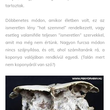
tartoztak.
Döbbenetes módon, amikor életben volt, ez az
ismeretlen lény “hat szemmel” rendelkezett, vagy
esetleg valamiféle teljesen “ismeretlen” szervekkel,
amit ma még nem értünk. Nagyon furcsa módon
nincs szájnyílása, és ott, ahol számítanánk rá, a
koponya valójában rendkívül egyedi. (Talán mert
nem koponyáról van szó?)