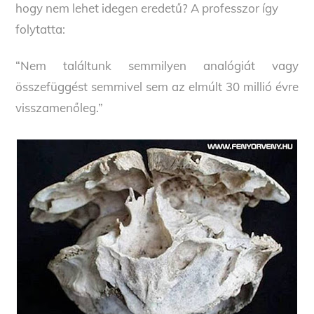
hogy nem lehet idegen eredetű? A professzor így
folytatta:
“Nem találtunk semmilyen analógiát vagy
összefüggést semmivel sem az elmúlt 30 millió évre
visszamenőleg.”