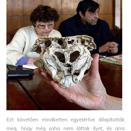
Ezt követően mindketten egyetértve állapították
meg, hogy még soha nem láttak ilyet, és arra