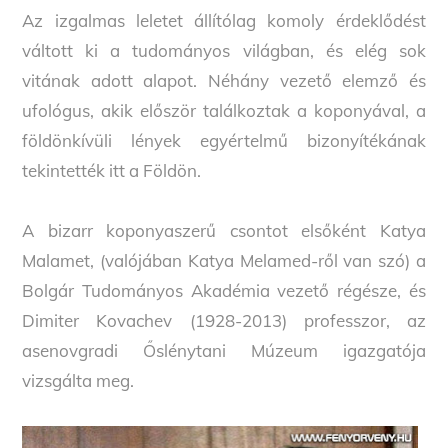
Az izgalmas leletet állítólag komoly érdeklődést
váltott ki a tudományos világban, és elég sok
vitának adott alapot. Néhány vezető elemző és
ufológus, akik először találkoztak a koponyával, a
földönkívüli lények egyértelmű bizonyítékának
tekintették itt a Földön.
A bizarr koponyaszerű csontot elsőként Katya
Malamet, (valójában Katya Melamed-ről van szó) a
Bolgár Tudományos Akadémia vezető régésze, és
Dimiter Kovachev (1928-2013) professzor, az
asenovgradi Őslénytani Múzeum igazgatója
vizsgálta meg.