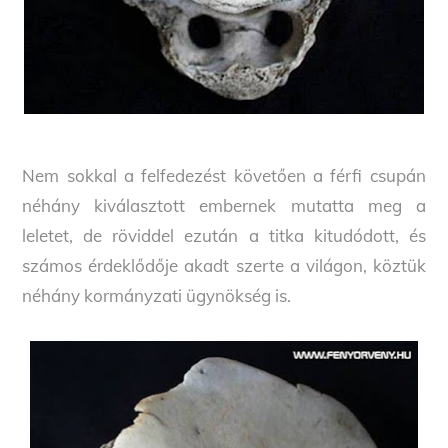
Nem sokkal a felfedezést követően a férfi csupán
néhány kiválasztott embernek mutatta meg a
leletet, de röviddel ezután a titka kitudódott, és
számos érdeklődője akadt szerte a világon, köztük
néhány kormányzati ügynökség is.