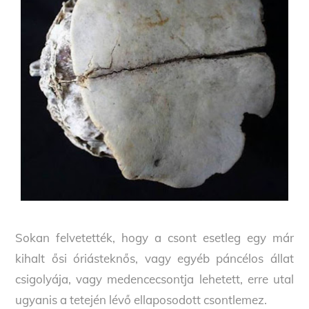
Sokan felvetették, hogy a csont esetleg egy már
kihalt ősi óriásteknős, vagy egyéb páncélos állat
csigolyája, vagy medencecsontja lehetett, erre utal
ugyanis a tetején lévő ellaposodott csontlemez.