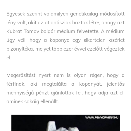
Egyesek szerint valamilyen genetikailag módosított
lény volt, akit az atlantisziak hoztak létre, ahogy azt
Kubrat Tomov bolgár médium felvetette. A médium
úgy véli, hogy a koponya egy sikertelen kísérlet
bizonyítéka, melyet több ezer évvel ezelőtt végeztek
el.
Megerősítést nyert nem is olyan régen, hogy a
férfinak, aki megtalálta a koponyát, jelentős
mennyiségű pénzt ajánlottak fel, hogy adja azt el,
aminek sokáig ellenállt.