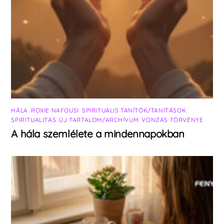
HÁLA
,
ROXIE NAFOUSI
,
SPIRITUÁLIS TANÍTÓK/TANÍTÁSOK
,
SPIRITUALITÁS
,
ÚJ TARTALOM/ARCHÍVUM
,
VONZÁS TÖRVÉNYE
A hála szemlélete a mindennapokban