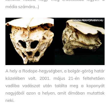
média számára…)
A hely a Rodope-hegységben, a bolgár-görög határ
közelében volt. 2001. május 21-én feltehetően
vadliba vadászat után találta meg a koponyát
nagyjából azon a helyen, amit álmában mutattak
neki.