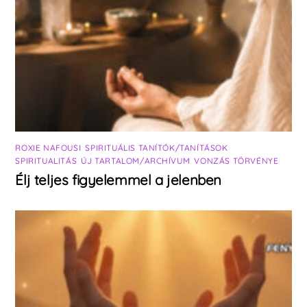
ROXIE NAFOUSI
,
SPIRITUÁLIS TANÍTÓK/TANÍTÁSOK
,
SPIRITUALITÁS
,
ÚJ TARTALOM/ARCHÍVUM
,
VONZÁS TÖRVÉNYE
Élj teljes figyelemmel a jelenben