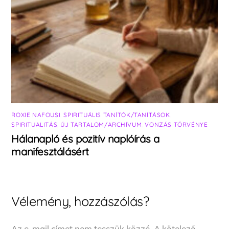
ROXIE NAFOUSI
,
SPIRITUÁLIS TANÍTÓK/TANÍTÁSOK
,
SPIRITUALITÁS
,
ÚJ TARTALOM/ARCHÍVUM
,
VONZÁS TÖRVÉNYE
Hálanapló és pozitív naplóírás a
manifesztálásért
Vélemény, hozzászólás?
Az e-mail címet nem tesszük közzé.
A kötelező