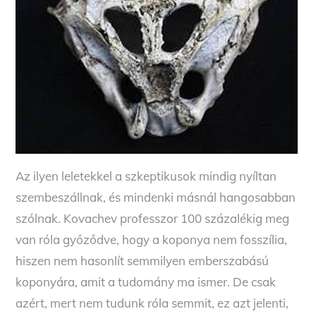
Az ilyen leletekkel a szkeptikusok mindig nyíltan
szembeszállnak, és mindenki másnál hangosabban
szólnak. Kovachev professzor 100 százalékig meg
van róla győződve, hogy a koponya nem fosszília,
hiszen nem hasonlít semmilyen emberszabású
koponyára, amit a tudomány ma ismer. De csak
azért, mert nem tudunk róla semmit, ez azt jelenti,