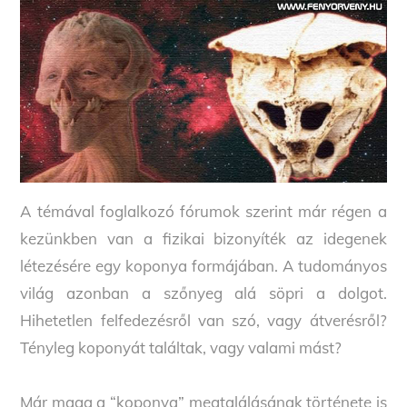
A témával foglalkozó fórumok szerint már régen a
kezünkben van a fizikai bizonyíték az idegenek
létezésére egy koponya formájában. A tudományos
világ azonban a szőnyeg alá söpri a dolgot.
Hihetetlen felfedezésről van szó, vagy átverésről?
Tényleg koponyát találtak, vagy valami mást?
Már maga a “koponya” megtalálásának története is