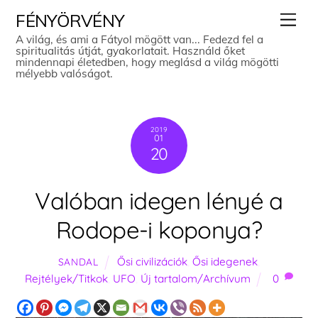
Skip
Men
FÉNYÖRVÉNY
to
A világ, és ami a Fátyol mögött van... Fedezd fel a
spiritualitás útját, gyakorlatait. Használd őket
content
mindennapi életedben, hogy meglásd a világ mögötti
mélyebb valóságot.
2019
01
20
Valóban idegen lényé a
Rodope-i koponya?
Ősi civilizációk
,
Ősi idegenek
,
SANDAL
Rejtélyek/Titkok
,
UFO
,
Új tartalom/Archívum
0