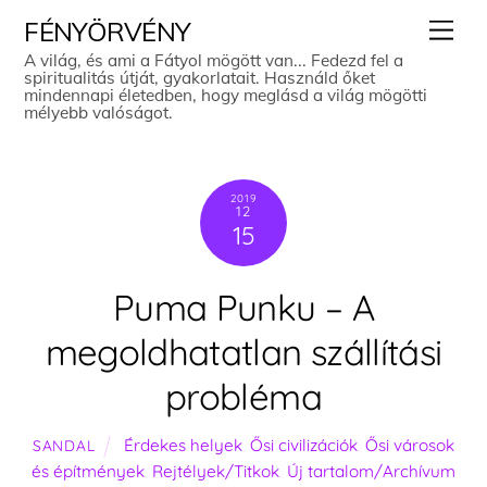
Skip
Men
FÉNYÖRVÉNY
to
A világ, és ami a Fátyol mögött van... Fedezd fel a
spiritualitás útját, gyakorlatait. Használd őket
content
mindennapi életedben, hogy meglásd a világ mögötti
mélyebb valóságot.
2019
12
15
Puma Punku – A
megoldhatatlan szállítási
probléma
Érdekes helyek
,
Ősi civilizációk
,
Ősi városok
SANDAL
és építmények
,
Rejtélyek/Titkok
,
Új tartalom/Archívum