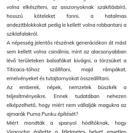
volna elkészíteni, az
asszonyoknak szakításbíró,
hosszú köteleket fonni, a hatalmas
andezitblokkokat pedig le kellett volna robbantani a
sziklafalakról.
A népesség jelentős részének generációkon át mást
sem kellett volna csinálnia, mint az alacsonyabban
lévő területeken balsafákat kivágni, a törzsüket a
Titicaca-tóhoz szállítani, majd rámpákat,
emelvényeket és tutajtornyokat összeállítani.
Az emberek, népek, nemzetek büszkék a
teljesítményeikre. Ennek tudatában nehezen
elképzelhető, hogy miért nem vállalják magukra az
ajmarák Puma Punku építését?
Miért mondták a spanyol hódítóknak, hogy
Viracocha építette a félelmetes helyet egyetlen