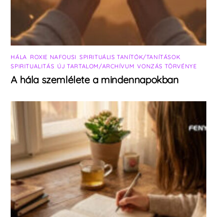
HÁLA
,
ROXIE NAFOUSI
,
SPIRITUÁLIS TANÍTÓK/TANÍTÁSOK
,
SPIRITUALITÁS
,
ÚJ TARTALOM/ARCHÍVUM
,
VONZÁS TÖRVÉNYE
A hála szemlélete a mindennapokban