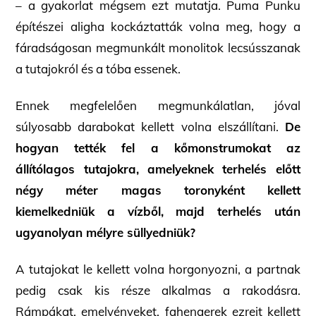
– a gyakorlat mégsem
ezt mutatja. Puma Punku
építészei aligha kockáztatták volna meg, hogy a
fáradságosan megmunkált monolitok lecsússzanak
a tutajokról és a tóba essenek.
Ennek megfelelően megmunkálatlan, jóval
súlyosabb darabokat kellett volna elszállítani.
De
hogyan tették fel a kőmonstrumokat az
állítólagos tutajokra, amelyeknek terhelés előtt
négy méter magas toronyként kellett
kiemelkedniük a vízből, majd terhelés után
ugyanolyan mélyre süllyedniük?
A tutajokat le kellett volna horgonyozni, a partnak
pedig csak kis része alkalmas a rakodásra.
Rámpákat, emelvényeket, fahengerek ezreit kellett