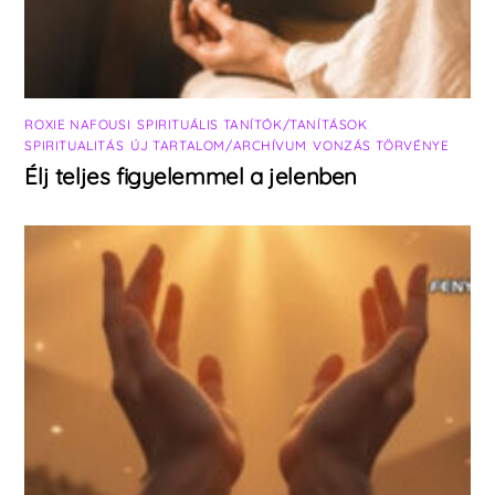
ROXIE NAFOUSI
,
SPIRITUÁLIS TANÍTÓK/TANÍTÁSOK
,
SPIRITUALITÁS
,
ÚJ TARTALOM/ARCHÍVUM
,
VONZÁS TÖRVÉNYE
Élj teljes figyelemmel a jelenben