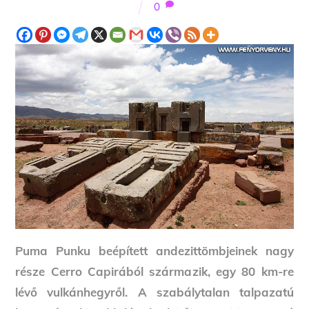
0
Puma Punku beépített andezittömbjeinek nagy
része Cerro Capirából származik, egy 80 km-re
lévő vulkánhegyről. A szabálytalan talpazatú