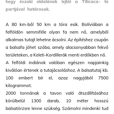
hegy északi oldalának lejtői a Titicaca- tó
partjával határosak.
A 80 km-ből 50 km a tóra esik. Bolíviában a
felföldön semmiféle olyan fa nem nő, amelyből
alkalmas tutajt lehetne ácsolni. Az építéshez csupán
a balsafa jöhet szóba,
amely alacsonyabban fekvő
területeken, a Keleti-Kordillerák menti erdőkben nő.
A felföldi indiánok valóban egészen napjainkig
kiválóan értenek a tutajácsoláshoz. A balsatutaj kb.
100 embert bír el, azaz nagyjából 7500
kilogrammot.
2000 tonnának a tavon való átszállításához
körülbelül 1300 darab, 10 méter hosszú
balsatörzsre lenne szükség. Számolni mindenki tud