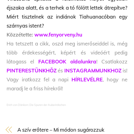
éjszaka alatt, és a terhek a tó fölött lettek átrepítve?
Miért tisztelnek az indiánok Tiahuanacóban egy
szárnyas istent?
Közzétette:
www.fenyorveny.hu
Ha tetszett a cikk, oszd meg ismerőseiddel is, még
több érdekességért, képért és videóért pedig
látogass el
FACEBOOK oldalunkra
! Csatlakozz
PINTERESTÜNKHÖZ
és
INSTAGRAMMUNKHOZ
is!
Vagy iratkozz fel a napi
HÍRLEVÉLRE
, hogy ne
maradj le a friss hírekről!
Erich von Däniken: Die Spuren der Auberirdischen
A szív erőtere – Mi módon sugározzuk