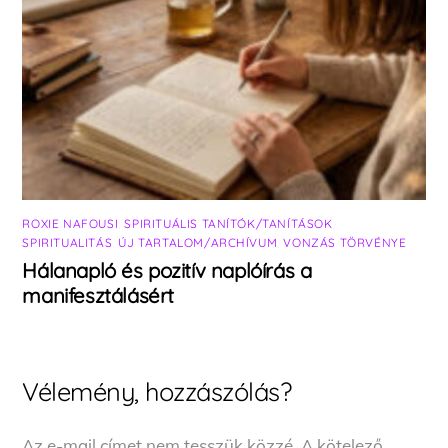
ROXIE NAFOUSI
,
SPIRITUÁLIS TANÍTÓK/TANÍTÁSOK
,
SPIRITUALITÁS
,
ÚJ TARTALOM/ARCHÍVUM
,
VONZÁS TÖRVÉNYE
Hálanapló és pozitív naplóírás a
manifesztálásért
Vélemény, hozzászólás?
Az e-mail címet nem tesszük közzé.
A kötelező