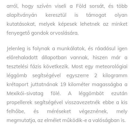
arról, hogy szívén viseli a Föld sorsát, és több
alapítványán keresztül is támogat olyan
kutatásokat, melyek képesek lehetnek az minket
fenyegető gondok orvoslására.
Jelenleg is folynak a munkálatok, és ráadásul igen
előrehaladott állapotban vannak, hiszen már a
tesztelési fázis következik. Most egy meteorológiai
léggömb segítségével egyszerre 2 kilogramm
krétaport juttatnának 19 kilométer magasságba a
Mexikói-sivatag fölé. A léggömböt ezután
propellerek segítségével visszavezetnék ebbe a kis
felhőbe, és méréseket végeznének, mely
megmutatja, az elmélet működik-e a valóságban is.