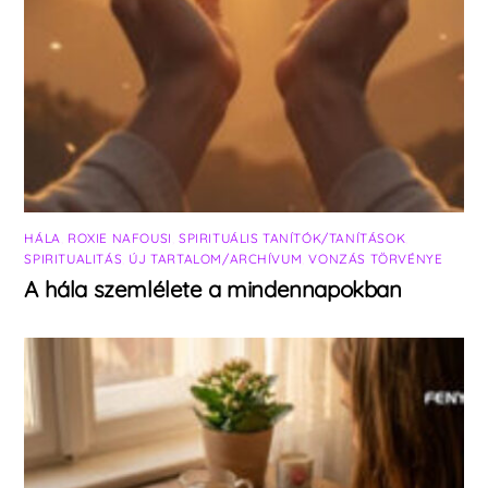
HÁLA
,
ROXIE NAFOUSI
,
SPIRITUÁLIS TANÍTÓK/TANÍTÁSOK
,
SPIRITUALITÁS
,
ÚJ TARTALOM/ARCHÍVUM
,
VONZÁS TÖRVÉNYE
A hála szemlélete a mindennapokban