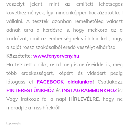
veszélyt jelent, mint az említett lehetséges
következmények, így mindenképpen kockázatot kell
vállalni. A tesztek azonban remélhetőleg választ
adnak arra a kérdésre is, hogy mekkora az a
kockázat, amit az emberiségnek vállalnia kell, hogy
a saját rossz szokásaiból eredő veszélyt elhárítsa.
Közzétette:
www.fenyorveny.hu
Ha tetszett a cikk, oszd meg ismerőseiddel is, még
több érdekességért, képért és videóért pedig
látogass el
FACEBOOK oldalunkra
! Csatlakozz
PINTERESTÜNKHÖZ
és
INSTAGRAMMUNKHOZ
is!
Vagy iratkozz fel a napi
HÍRLEVÉLRE
, hogy ne
maradj le a friss hírekről!
koponyeg.hu