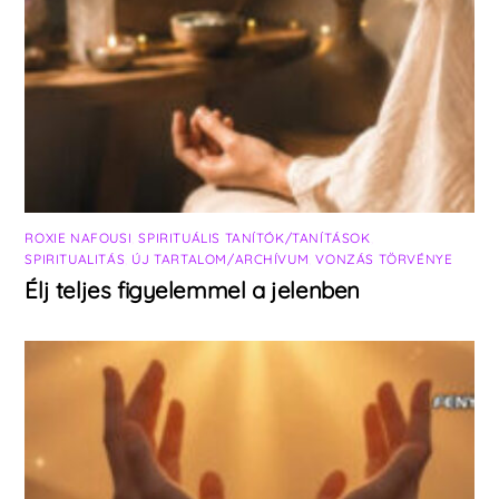
ROXIE NAFOUSI
,
SPIRITUÁLIS TANÍTÓK/TANÍTÁSOK
,
SPIRITUALITÁS
,
ÚJ TARTALOM/ARCHÍVUM
,
VONZÁS TÖRVÉNYE
Élj teljes figyelemmel a jelenben