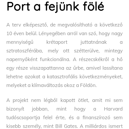
Port a fejünk fölé
A terv elképesztő, de megvalósítható a következő
10 éven belül. Lényegében arról van szó, hogy nagy
mennyiségű krétaport juttatnának a
sztratoszférába, mely ott szétterülve, mintegy
napernyőként funkcionálna. A részecskékről a hő
egy része visszapattanna az űrbe, amivel lassítana
lehetne azokat a katasztrofális következményeket,
melyeket a klímaváltozás okoz a Földön.
A projekt nem légből kapott ötlet, amit mi sem
bizonyít jobban, mint hogy a Harvard
tudóscsoportja felel érte, és a finanszírozó sem
kisebb személy, mint Bill Gates. A milliárdos ismert