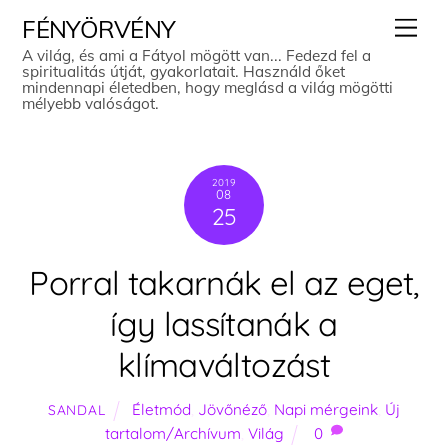
Skip
Men
FÉNYÖRVÉNY
to
A világ, és ami a Fátyol mögött van... Fedezd fel a
spiritualitás útját, gyakorlatait. Használd őket
content
mindennapi életedben, hogy meglásd a világ mögötti
mélyebb valóságot.
2019
08
25
Porral takarnák el az eget,
így lassítanák a
klímaváltozást
Életmód
,
Jövőnéző
,
Napi mérgeink
,
Új
SANDAL
tartalom/Archívum
,
Világ
0