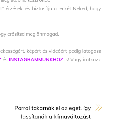
 érzések, és biztosítja a leckét Neked, hogy
,hogy erősítsd meg önmagad.
ekességért, képért és videóért pedig látogass
Z
és
INSTAGRAMMUNKHOZ
is! Vagy iratkozz
Porral takarnák el az eget, így
lassítanák a klímaváltozást