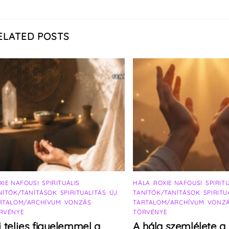
ELATED POSTS
XIE NAFOUSI
,
SPIRITUÁLIS
HÁLA
,
ROXIE NAFOUSI
,
SPIRIT
NÍTÓK/TANÍTÁSOK
,
SPIRITUALITÁS
,
ÚJ
TANÍTÓK/TANÍTÁSOK
,
SPIRITU
RTALOM/ARCHÍVUM
,
VONZÁS
TARTALOM/ARCHÍVUM
,
VONZ
RVÉNYE
TÖRVÉNYE
j teljes figyelemmel a
A hála szemlélete a