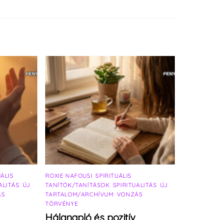
UÁLIS
ROXIE NAFOUSI
,
SPIRITUÁLIS
ALITÁS
,
ÚJ
TANÍTÓK/TANÍTÁSOK
,
SPIRITUALITÁS
,
ÚJ
ÁS
TARTALOM/ARCHÍVUM
,
VONZÁS
TÖRVÉNYE
Hálanapló és pozitív