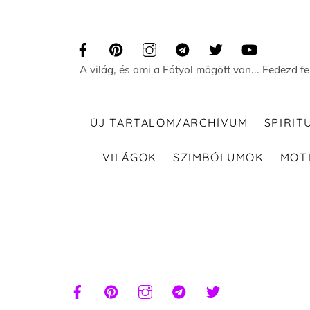
Skip
to
content
A világ, és ami a Fátyol mögött van... Fedezd f
ÚJ TARTALOM/ARCHÍVUM
SPIRIT
VILÁGOK
SZIMBÓLUMOK
MOT