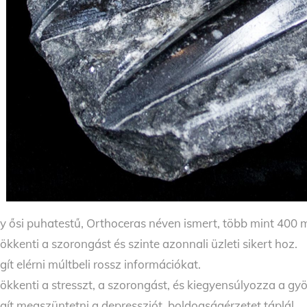
y ősi puhatestű, Orthoceras néven ismert, több mint 400 mil
ökkenti a szorongást és szinte azonnali üzleti sikert hoz.
gít elérni múltbeli rossz információkat.
ökkenti a stresszt, a szorongást, és kiegyensúlyozza a gy
gít megszüntetni a depressziót, boldogságérzetet táplál.