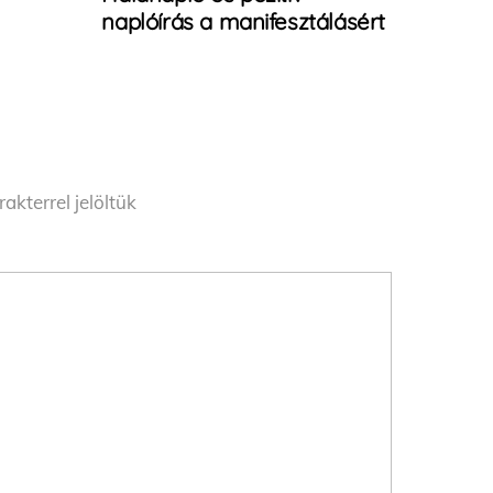
naplóírás a manifesztálásért
akterrel jelöltük