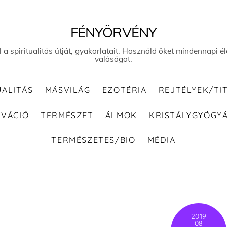
FÉNYÖRVÉNY
el a spiritualitás útját, gyakorlatait. Használd őket mindennapi
valóságot.
UALITÁS
MÁSVILÁG
EZOTÉRIA
REJTÉLYEK/TI
IVÁCIÓ
TERMÉSZET
ÁLMOK
KRISTÁLYGYÓGY
TERMÉSZETES/BIO
MÉDIA
2019
08