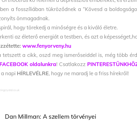
ben a fosszíliában tükröződnek a “Kövesd a boldogságot”
zonyíts önmagadnak.
spirál, hogy törekedj a minőségre és a kiváló életre.
rkenti az életerő energiát a testben, és azt a képességet
zzétette:
www.fenyorveny.hu
 tetszett a cikk, oszd meg ismerőseiddel is, még több érd
FACEBOOK oldalunkra
! Csatlakozz
PINTERESTÜNKHÖ
l a napi
HÍRLEVÉLRE
, hogy ne maradj le a friss hírekről!
ingcrystal.co.uk
Dan Millman: A szellem törvényei