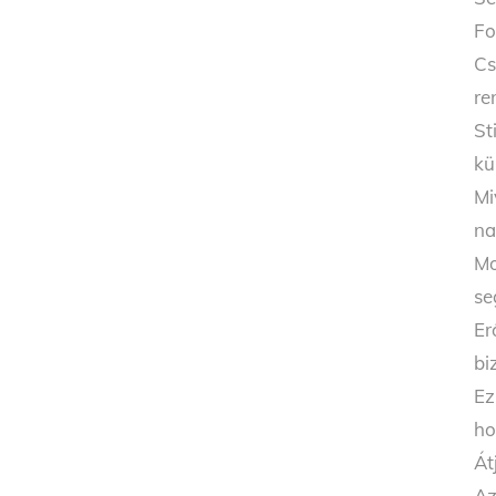
Fo
Cs
re
St
kü
Mi
na
Mo
se
Er
bi
Ez
ho
Át
Az