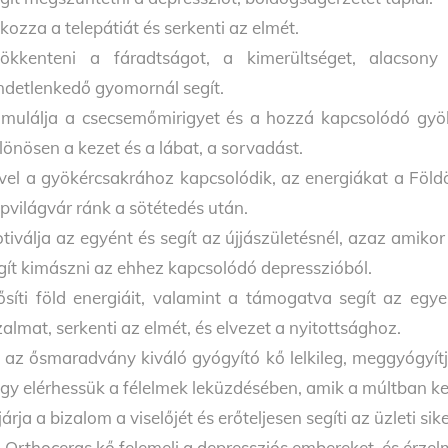
kozza a telepátiát és serkenti az elmét.
ökkenteni a fáradtságot, a kimerültséget, alacsony 
ndetlenkedő gyomornál segít.
imulálja a csecsemőmirigyet és a hozzá kapcsolódó gyöké
lönösen a kezet és a lábat, a sorvadást.
vel a gyökércsakrához kapcsolódik, az energiákat a Föld
pvilágvár ránk a sötétedés után.
tiválja az egyént és segít az újjászületésnél, azaz amikor
gít kimászni az ehhez kapcsolódó depresszióból.
ősíti föld energiáit, valamint a támogatva segít az egy
zalmat, serkenti az elmét, és elvezet a nyitottsághoz.
 az ősmaradvány kiváló gyógyító kő lelkileg, meggyógyítja 
gy elérhessük a félelmek leküzdésében, amik a múltban ke
járja a bizalom a viselőjét és erőteljesen segíti az üzleti sike
 Orthoceras kő felemeli a depressziós embereket, és érzelmi