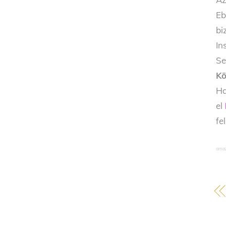
Eb
bi
In
Se
Kö
Ha
el
fe
amaz