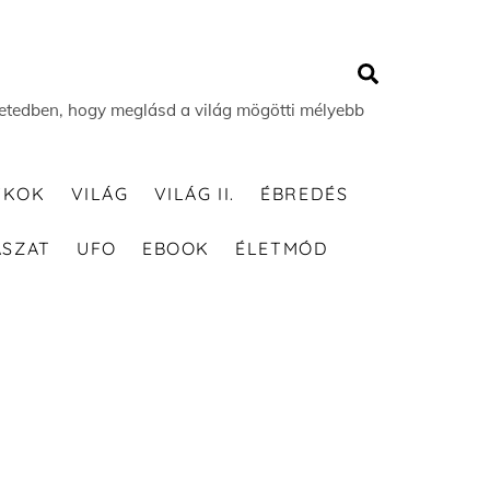
Search
 életedben, hogy meglásd a világ mögötti mélyebb
TKOK
VILÁG
VILÁG II.
ÉBREDÉS
ÁSZAT
UFO
EBOOK
ÉLETMÓD