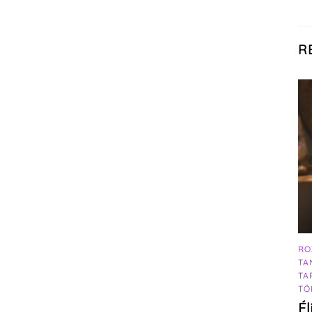
R
RO
TA
TA
TÖ
Él