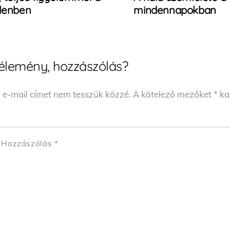
elenben
mindennapokban
élemény, hozzászólás?
 e-mail címet nem tesszük közzé.
A kötelező mezőket
*
kar
Hozzászólás
*