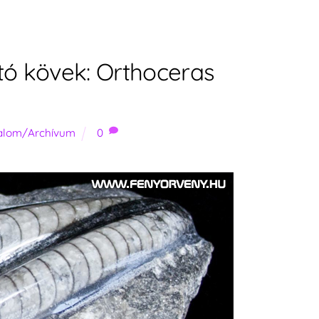
ó kövek: Orthoceras
a
talom/Archívum
0