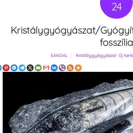
24
Kristálygyógyászat/Gyógyít
fosszíli
Kristálygyógyászat
,
Új tar
SANDAL