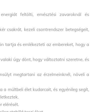
energiát feltölti, emésztési zavaroknál és
r csakrát, kezeli csontrendszer betegségeit,
ön tartja és emlékezteti az embereket, hogy a
 valaki úgy dönt, hogy változtatni szeretne, és
ensúlyt megtartani az érzelmeinknél, növeli a
a múltbeli élet kudarcait, és egyénileg segít,
letkeztek.
r elérését.
leg stabillá teszi őket.