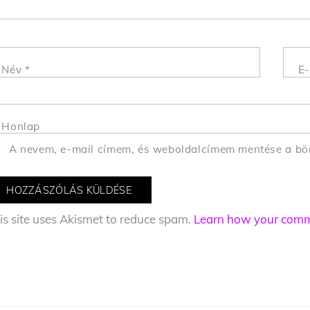
Név
*
E-
Honlap
A nevem, e-mail címem, és weboldalcímem mentése a b
is site uses Akismet to reduce spam.
Learn how your comme