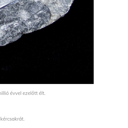
lió évvel ezelőtt élt.
ökércsakrát.