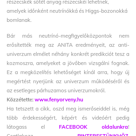
részecskék sötét anyag részecskéi lehetnek,
amelyek időnként neutrínókká és Higgs-bozonokká
bomlanak.
Bár más neutrínó-megfigyelőközpontok nem
erősítették meg az ANITA eredményeit, az anti-
univerzum elmélet néhány konkrét predikciót tesz a
kozmoszra, amelyeket a jövőben vizsgálni fognak.
Ez a megközelítés lehetőséget kínál arra, hogy új
megértést nyerjünk az univerzum működéséről és
az esetleges párhuzamos univerzumokról.
Közzétette:
www.fenyorveny.hu
Ha tetszett a cikk, oszd meg ismerőseiddel is, még
több érdekességért, képért és videóért pedig
látogass el
FACEBOOK oldalunkra
!
Csatlakozz
PINTERESTÜNKHÖZ,