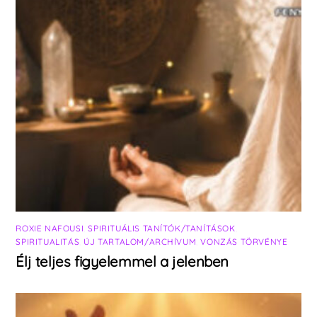
ROXIE NAFOUSI
,
SPIRITUÁLIS TANÍTÓK/TANÍTÁSOK
,
SPIRITUALITÁS
,
ÚJ TARTALOM/ARCHÍVUM
,
VONZÁS TÖRVÉNYE
Élj teljes figyelemmel a jelenben