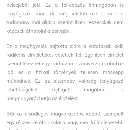
belsejéből jött. Ez a felfedezés önmagában is
lenyűgöző lenne, de még inkább azért, mert a
tudomány mai állása szerint ilyen részecskék nem
képesek áthatolni a bolygón.
Ez a megfigyelés hajtotta előre a kutatókat, akik
radikális elméleteket vetettek fel. Egy ilyen elmélet
szerint létezhet egy párhuzamos univerzum, ahol az
idő és a fizikai törvények teljesen másképp
működnek. Ez az alternatív valóság lenyűgöző
lehetőségeket rejteget magában, s
megmagyarázhatja az észlelést.
Bár az elsődleges magyarázatok között szerepelt
egy részecske átalakulása, vagy még különlegesebb