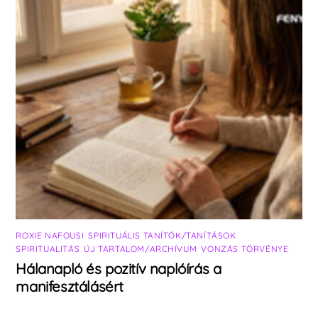
ROXIE NAFOUSI
,
SPIRITUÁLIS TANÍTÓK/TANÍTÁSOK
,
SPIRITUALITÁS
,
ÚJ TARTALOM/ARCHÍVUM
,
VONZÁS TÖRVÉNYE
Hálanapló és pozitív naplóírás a
manifesztálásért