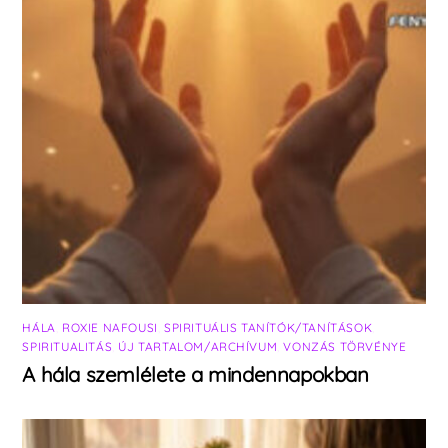
HÁLA
,
ROXIE NAFOUSI
,
SPIRITUÁLIS TANÍTÓK/TANÍTÁSOK
,
SPIRITUALITÁS
,
ÚJ TARTALOM/ARCHÍVUM
,
VONZÁS TÖRVÉNYE
A hála szemlélete a mindennapokban