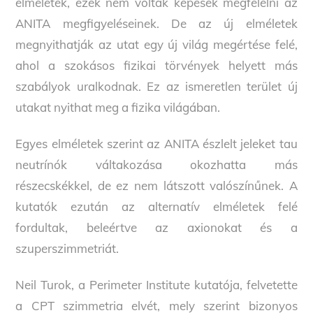
elméletek, ezek nem voltak képesek megfelelni az
ANITA megfigyeléseinek. De az új elméletek
megnyithatják az utat egy új világ megértése felé,
ahol a szokásos fizikai törvények helyett más
szabályok uralkodnak. Ez az ismeretlen terület új
utakat nyithat meg a fizika világában.
Egyes elméletek szerint az ANITA észlelt jeleket tau
neutrínók váltakozása okozhatta más
részecskékkel, de ez nem látszott valószínűnek. A
kutatók ezután az alternatív elméletek felé
fordultak, beleértve az axionokat és a
szuperszimmetriát.
Neil Turok, a Perimeter Institute kutatója, felvetette
a CPT szimmetria elvét, mely szerint bizonyos