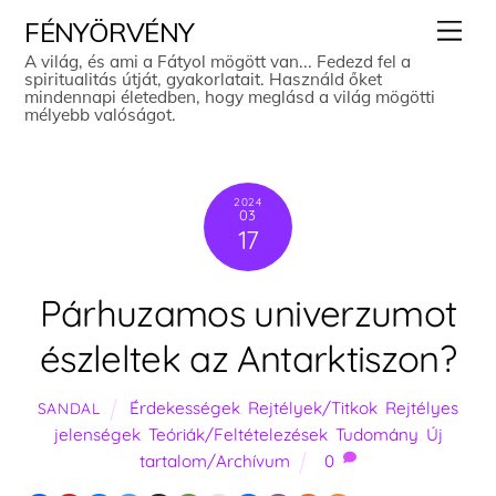
Skip
Men
FÉNYÖRVÉNY
to
A világ, és ami a Fátyol mögött van... Fedezd fel a
spiritualitás útját, gyakorlatait. Használd őket
content
mindennapi életedben, hogy meglásd a világ mögötti
mélyebb valóságot.
2024
03
17
Párhuzamos univerzumot
észleltek az Antarktiszon?
Érdekességek
,
Rejtélyek/Titkok
,
Rejtélyes
SANDAL
jelenségek
,
Teóriák/Feltételezések
,
Tudomány
,
Új
tartalom/Archívum
0