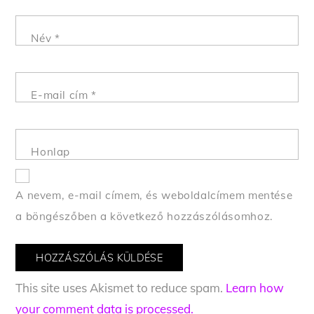
Név
*
E-mail cím
*
Honlap
A nevem, e-mail címem, és weboldalcímem mentése
a böngészőben a következő hozzászólásomhoz.
This site uses Akismet to reduce spam.
Learn how
your comment data is processed.