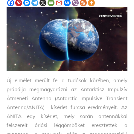
Új elmélet merült fel a tudósok körében, amely
próbálja megmagyarázni az Antarktisz Impulzív
Átmeneti Antenna (Antarctic Impulsive Transient
Antenna/ANITA) kísérlet furcsa eredményeit. Az
ANITA egy kísérlet, mely során antennákkal
felszerelt óriási léggömböket eresztettek a