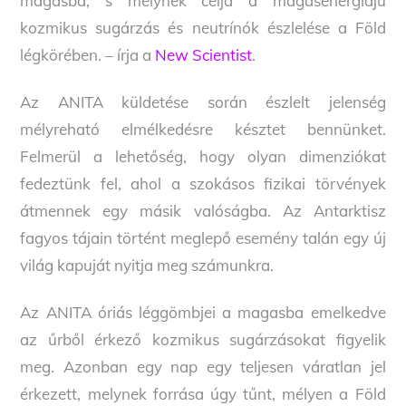
magasba, s melynek célja a magasenergiájú
kozmikus sugárzás és neutrínók észlelése a Föld
légkörében. – írja a
New Scientist
.
Az ANITA küldetése során észlelt jelenség
mélyreható elmélkedésre késztet bennünket.
Felmerül a lehetőség, hogy olyan dimenziókat
fedeztünk fel, ahol a szokásos fizikai törvények
átmennek egy másik valóságba. Az Antarktisz
fagyos tájain történt meglepő esemény talán egy új
világ kapuját nyitja meg számunkra.
Az ANITA óriás léggömbjei a magasba emelkedve
az űrből érkező kozmikus sugárzásokat figyelik
meg. Azonban egy nap egy teljesen váratlan jel
érkezett, melynek forrása úgy tűnt, mélyen a Föld