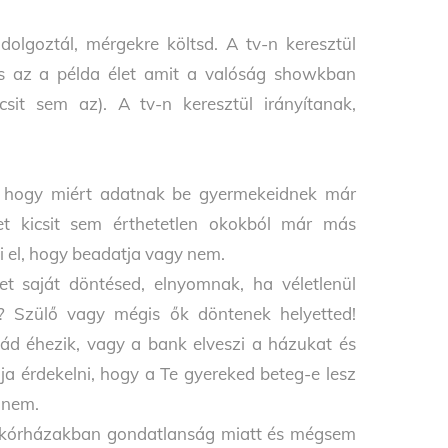
olgoztál, mérgekre költsd. A tv-n keresztül
 és az a példa élet amit a valóság showkban
csit sem az). A tv-n keresztül irányítanak,
, hogy miért adatnak be gyermekeidnek már
et kicsit sem érthetetlen okokból már más
i el, hogy beadatja vagy nem.
t saját döntésed, elnyomnak, ha véletlenül
s? Szülő vagy mégis ők döntenek helyetted!
ád éhezik, vagy a bank elveszi a házukat és
ja érdekelni, hogy a Te gyereked beteg-e lesz
 nem.
e kórházakban gondatlanság miatt és mégsem