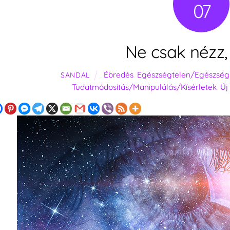
07
Ne csak nézz, l
Ébredés
,
Egészségtelen/Egészségr
SANDAL
Tudatmódosítás/Manipulálás/Kísérletek
,
Új