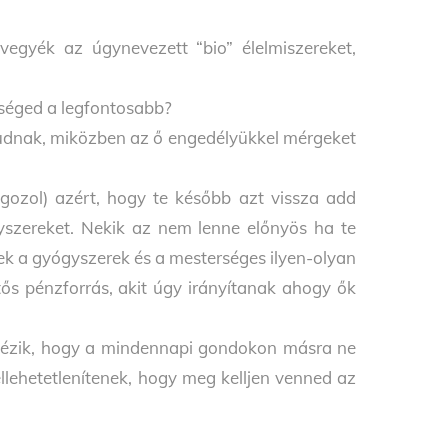
gyék az úgynevezett “bio” élelmiszereket,
zséged a legfontosabb?
tudnak, miközben az ő engedélyükkel mérgeket
ozol) azért, hogy te később azt vissza add
yszereket. Nekik az nem lenne előnyös ha te
ek a gyógyszerek és a mesterséges ilyen-olyan
s pénzforrás, akit úgy irányítanak ahogy ők
lintézik, hogy a mindennapi gondokon másra ne
llehetetlenítenek, hogy meg kelljen venned az