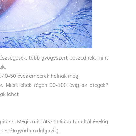
észségesek, több gyógyszert beszednek, mint
ak.
t 40-50 éves emberek halnak meg.
z. Miért éltek régen 90-100 évig az öregek?
ak lehet.
pítasz. Mégis mit látsz? Hiába tanultál évekig
nt 50% gyárban dolgozik).