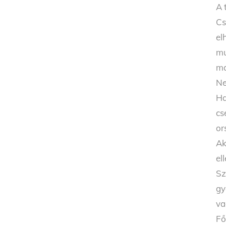
A 
Cs
el
mu
ma
Ne
Ha
cs
or
Ak
el
Sz
gy
va
Fő