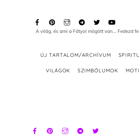
Skip
to
content
A világ, és ami a Fátyol mögött van... Fedezd f
ÚJ TARTALOM/ARCHÍVUM
SPIRIT
VILÁGOK
SZIMBÓLUMOK
MOT