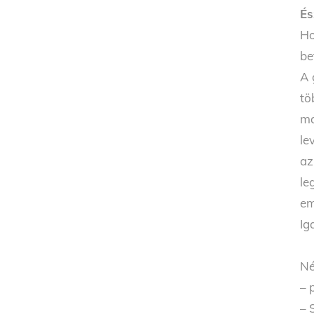
És
Ho
be
A 
tö
má
le
az
le
em
Ig
Né
– 
– 