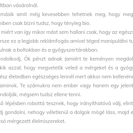
ltban vásárolnál.
másik amit még kevesebben tehetnek meg, hogy megve
iben csak bízni tudsz, hogy tényleg bio.
 miért van így mikor mást sem hallani csak, hogy az egés
rsze ez a legjobb reklámfogás amivel téged manipulálni 
ulnak a boltokban és a gyógyszertárakban.
ndolkodj, Ők pénzt adnak (amiért te keményen megdolg
kik azzal, hogy megvetetik veled a mérgeket és a gyóg
ész életedben egészséges lennél mert akkor nem kellenén
taminok. Te számukra nem ember vagy hanem egy jelentő
ndolják, mégsem tudsz ellene tenni.
ső lépésben robottá tesznek, hogy irányíthatóvá válj, e
dj gondolni, nehogy véletlenül a dolgok mögé láss, majd e
csó mérgezett élelmiszereket.