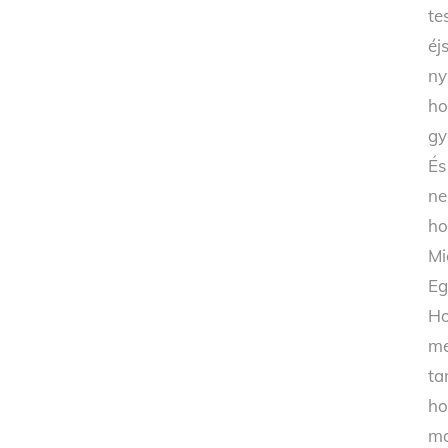
te
éj
ny
ho
gy
És
ne
ho
Mi
Eg
Ho
me
ta
ho
ma