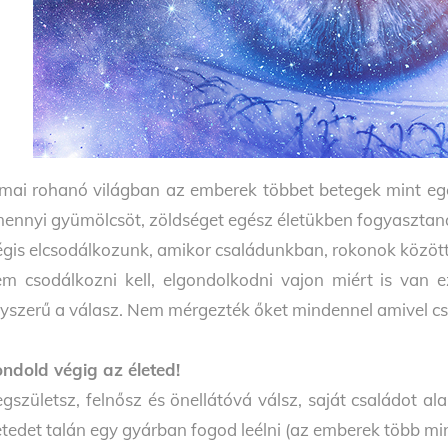
mai rohanó világban az emberek többet betegek mint eg
ennyi gyümölcsöt, zöldséget egész életükben fogyasztan
gis elcsodálkozunk, amikor családunkban, rokonok közöt
m csodálkozni kell, elgondolkodni vajon miért is van e
yszerű a válasz. Nem mérgezték őket mindennel amivel cs
ndold végig az életed!
gszületsz, felnősz és önellátóvá válsz, saját családot ala
etedet talán egy gyárban fogod leélni (az emberek több mi