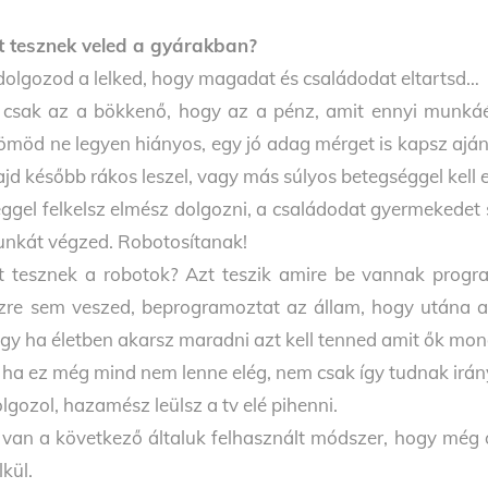
t tesznek veled a gyárakban?
dolgozod a lelked, hogy magadat és családodat eltartsd…
t csak az a bökkenő, hogy az a pénz, amit ennyi munkáé
ömöd ne legyen hiányos, egy jó adag mérget is kapsz ajá
jd később rákos leszel, vagy más súlyos betegséggel kell e
ggel felkelsz elmész dolgozni, a családodat gyermekedet 
nkát végzed. Robotosítanak!
t tesznek a robotok? Azt teszik amire be vannak prog
zre sem veszed, beprogramoztat az állam, hogy utána az
gy ha életben akarsz maradni azt kell tenned amit ők mo
 ha ez még mind nem lenne elég, nem csak így tudnak irány
lgozol, hazamész leülsz a tv elé pihenni.
t van a következő általuk felhasznált módszer, hogy még 
lkül.