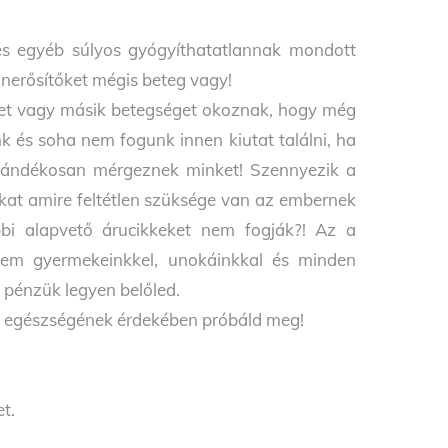
s egyéb súlyos gyógyíthatatlannak mondott
nerősítőket mégis beteg vagy!
et vagy másik betegséget okoznak, hogy még
 és soha nem fogunk innen kiutat találni, ha
Szándékosan mérgeznek minket! Szennyezik a
okat amire feltétlen szüksége van az embernek
bbi alapvető árucikkeket nem fogják?! Az a
em gyermekeinkkel, unokáinkkal és minden
 pénzük legyen belőled.
od egészségének érdekében próbáld meg!
t.