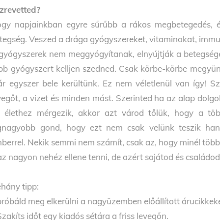
zrevetted?
gy napjainkban egyre sűrűbb a rákos megbetegedés, é
tegség. Veszed a drága gyógyszereket, vitaminokat, immu
gyógyszerek nem meggyógyítanak, elnyújtják a betegség
bb gyógyszert kelljen szedned. Csak körbe-körbe megyünk
r egyszer bele kerültünk. Ez nem véletlenül van így! 
vegőt, a vizet és minden mást. Szerinted ha az alap dolg
 élethez mérgezik, akkor azt várod tőlük, hogy a tö
gnagyobb gond, hogy ezt nem csak velünk teszik han
berrel. Nekik semmi nem számít, csak az, hogy minél több
az nagyon nehéz ellene tenni, de azért sajátod és család
hány tipp:
próbáld meg elkerülni a nagyüzemben előállított árucikkeke
Szakíts időt egy kiadós sétára a friss levegőn.