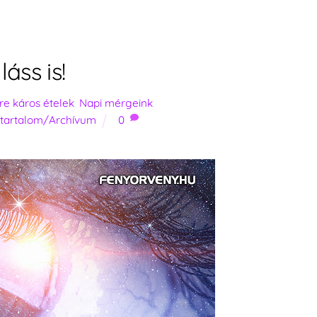
áss is!
e káros ételek
,
Napi mérgeink
,
 tartalom/Archívum
0