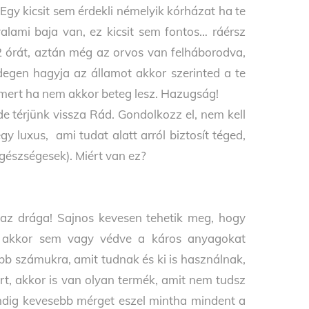
Egy kicsit sem érdekli némelyik kórházat ha te
alami baja van, ez kicsit sem fontos… ráérsz
2 órát, aztán még az orvos van felháborodva,
idegen hagyja az államot akkor szerinted a te
 mert ha nem akkor beteg lesz. Hazugság!
e térjünk vissza Rád. Gondolkozz el, nem kell
 luxus, ami tudat alatt arról biztosít téged,
egészségesek). Miért van ez?
az drága! Sajnos kevesen tehetik meg, hogy
 akkor sem vagy védve a káros anyagokat
bb számukra, amit tudnak és ki is használnak,
t, akkor is van olyan termék, amit nem tudsz
indig kevesebb mérget eszel mintha mindent a