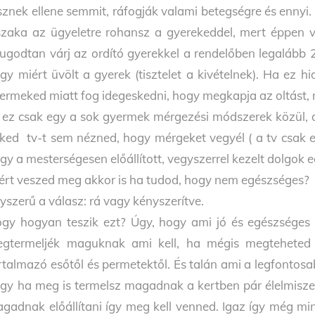
sznek ellene semmit, ráfogják valami betegségre és ennyi. 
szaka az ügyeletre rohansz a gyerekeddel, mert éppen v
ugodtan várj az ordító gyerekkel a rendelőben legalább 
gy miért üvölt a gyerek (tisztelet a kivételnek). Ha ez h
ermeked miatt fog idegeskedni, hogy megkapja az oltást,
 ez csak egy a sok gyermek mérgezési módszerek közül, d
ked tv-t sem nézned, hogy mérgeket vegyél ( a tv csak egy
gy a mesterségesen előállított, vegyszerrel kezelt dolgok 
ért veszed meg akkor is ha tudod, hogy nem egészséges?
yszerű a válasz: rá vagy kényszerítve.
gy hogyan teszik ezt? Úgy, hogy ami jó és egészséges 
gtermeljék maguknak ami kell, ha mégis megteheted
rtalmazó esőtől és permetektől. És talán ami a legfontosa
gy ha meg is termelsz magadnak a kertben pár élelmiszer
gadnak előállítani így meg kell venned. Igaz így még m