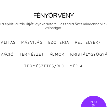
FÉNYÖRVÉNY
el a spiritualitás útját, gyakorlatait. Használd őket mindennapi
valóságot.
UALITÁS
MÁSVILÁG
EZOTÉRIA
REJTÉLYEK/TI
IVÁCIÓ
TERMÉSZET
ÁLMOK
KRISTÁLYGYÓGY
TERMÉSZETES/BIO
MÉDIA
2014
07