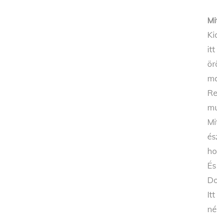
Mi
Ki
it
ör
ma
Re
mu
Mi
és
ho
És
Do
It
né