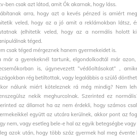
tv-ben csak azt látod, amit Ők akarnak, hogy láss.
ábítanak arra, hogy azt a kevés pénzed is amiért megd
hitetik veled, hogy az a jó amit a reklámokban látsz,
tatnak (elhitetik veled, hogy az a normális holott ki
nipulálnak téged.
m csak téged mérgeznek hanem gyermekeidet is.
 már a gyerekeknél tartunk, elgondolkodtál már azon
ecsemőkorban is, úgynevezett “védőoltásokat” , amik
szágokban rég betiltottak, vagy legalábbis a szülő dönthet
kor nálunk miért köteleznek rá még mindig? Nem lehe
lenszegülsz nekik meghurcolnak. Szerinted ez normáli
erinted az államot ha az nem érdekli, hogy számos csal
ermekeikkel együtt az utcára kerülnek, akkor pont az fog
gy nem, vagy esetleg bele-e hal az egyik betegségbe vagy
leg azok után, hogy több száz gyermek hal meg évent