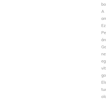
bo
A 
am
Ez
Pe
ár
Go
ne
eg
vi
go
El
tu
ol