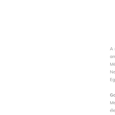
A 
am
Mé
Ne
Eg
Go
Me
él