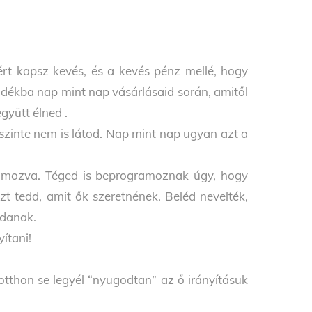
rt kapsz kevés, és a kevés pénz mellé, hogy
ndékba nap mint nap vásárlásaid során, amitől
gyütt élned .
szinte nem is látod. Nap mint nap ugyan azt a
ramozva. Téged is beprogramoznak úgy, hogy
t tedd, amit ők szeretnének. Beléd nevelték,
ndanak.
ítani!
otthon se legyél “nyugodtan” az ő irányításuk