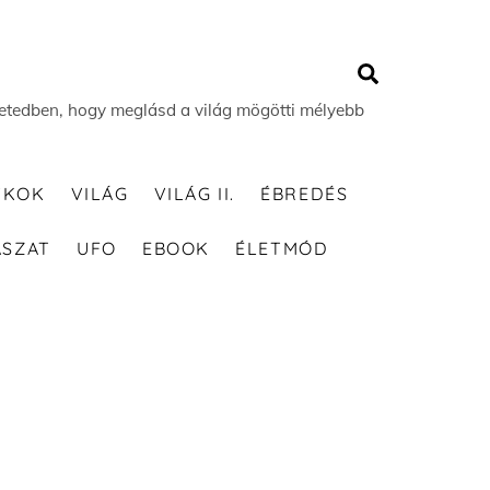
Search
 életedben, hogy meglásd a világ mögötti mélyebb
TKOK
VILÁG
VILÁG II.
ÉBREDÉS
ÁSZAT
UFO
EBOOK
ÉLETMÓD